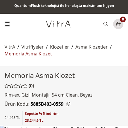
QuantumFlush teknolojisi ile her akışta maksimum hijyen
Tüm ürünlerde vade farksız 6 ay taksit & ücretsiz kargo
0
VitrA
/
Vitrifiyeler
/
Klozetler
/
Asma Klozetler
/
Memoria Asma Klozet
Memoria Asma Klozet
(0)
Rim-ex, Gizli Montajlı, 54 cm Clean, Beyaz
Ürün Kodu:
5885B403-0559
Sepette % 5 indirim
24.468 TL
23.244,6 TL