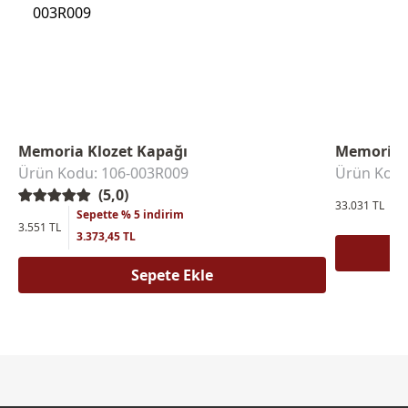
Memoria Klozet Kapağı
Memoria 
Ürün Kodu: 106-003R009
Ürün Kodu
(5,0)
S
33.031 TL
Sepette % 5 indirim
3
3.551 TL
3.373,45 TL
Sepete Ekle