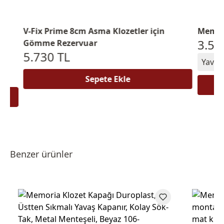
V-Fix Prime 8cm Asma Klozetler için
Memoria 
3.551 
Gömme Rezervuar
5.730 TL
Yavaş ka
Sepete Ekle
Benzer ürünler