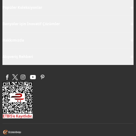
+
Popüler Koleksiyonlar
+
Banyolar için İnovatif Çözümler
+
Hakkımızda
+
Alışveriş Rehberi