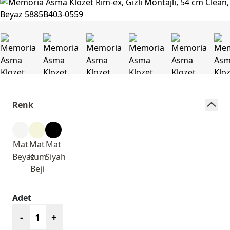
Renk
Mat
Mat
Mat
Beyaz
Kum
Siyah
Beji
Adet
-
+