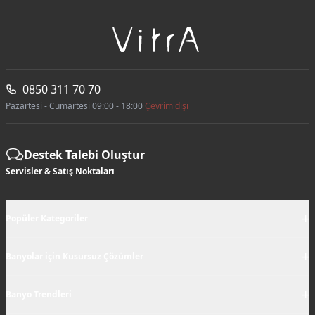
0850 311 70 70
Pazartesi - Cumartesi 09:00 - 18:00
Çevrim dışı
Destek Talebi Oluştur
Servisler & Satış Noktaları
+
Popüler Kategoriler
+
Banyolar için Kusursuz Çözümler
+
Banyo Trendleri