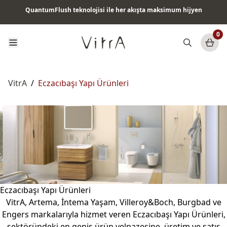
QuantumFlush teknolojisi ile her akışta maksimum hijyen
Tüm ürünlerde vade farksız 6 ay taksit & ücretsiz kargo
0
VitrA
/
Eczacıbaşı Yapı Ürünleri
Eczacıbaşı Yapı Ürünleri
VitrA, Artema, İntema Yaşam, Villeroy&Boch, Burgbad ve
Engers markalarıyla hizmet veren Eczacıbaşı Yapı Ürünleri,
sektöründeki en geniş ürün yelpazesine, üretim ve satış