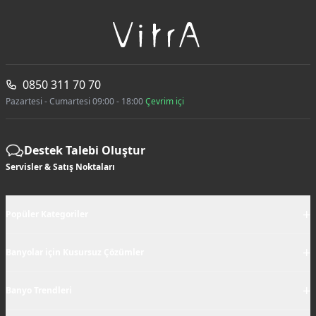
0850 311 70 70
Pazartesi - Cumartesi 09:00 - 18:00
Çevrim içi
Destek Talebi Oluştur
Servisler & Satış Noktaları
+
Popüler Kategoriler
+
Banyolar için Kusursuz Çözümler
+
Banyo Trendleri