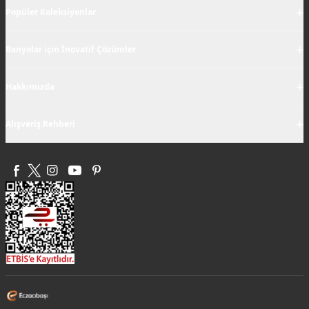
+
Popüler Koleksiyonlar
+
Banyolar için İnovatif Çözümler
+
Hakkımızda
+
Alışveriş Rehberi