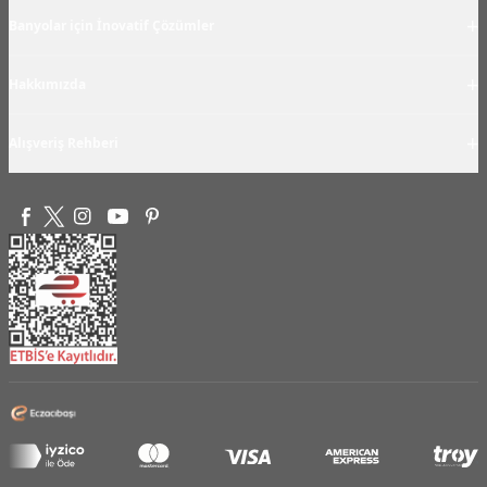
+
Banyolar için İnovatif Çözümler
+
Hakkımızda
+
Alışveriş Rehberi