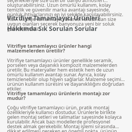
seçenekleriyle size özel bir banyo atmosferi
oluşturabilirsiniz. Uzun ömürlü kullanım, kolay
temizlik ve güvenilir marka avantajı sayesinde,
günlük ihtiyaçlarınızı en iyi şekilde karşılayabilirsiniz.
Vitrifiye Tamamlayıcı Ürünleri
VitrA vitrifiye tamamlayıcı ürünleri arasından size
uygun olanları seçerek banyonuza yeni bir soluk
Hakkında Sık Sorulan Sorular
getirebilirsiniz.
Vitrifiye tamamlayıcı ürünler hangi
malzemelerden üretilir?
Vitrifiye tamamlayıcı ürünler genellikle seramik,
porselen veya dayanıklı kompozit malzemelerden
üretilir. Bu materyaller hem estetik hem de uzun
ömürlü kullanım avantajı sunar. Ayrıca, kolay
temizlenebilir olup hijyen sağlarlar. Malzeme seçimi
ürünün kullanım süresini ve dayanıklılığını doğrudan
etkiler.
Vitrifiye tamamlayıcı ürünlerin montajı zor
mudur?
Çoğu vitrifiye tamamlayıcı ürün, pratik montaj
özellikleriyle kullanıcı dostudur. Ürünlerle birlikte
gelen montaj setleri ve talimatlar sayesinde kolayca
kurulabilir. Ancak bazı modellerde profesyonel
destek almak gerekebilir. Montaj işlemi sırasında
dikkat edilmesi gereken en önemli nokta, ürünün