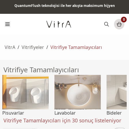
QuantumFlush teknolojisi ile her akışta maksimum hijyen
Tüm ürünlerde vade farksız 6 ay taksit & ücretsiz kargo
0
VitrA
/
Vitrifiyeler
/
Vitrifiye Tamamlayıcıları
Vitrifiye Tamamlayıcıları
Pisuvarlar
Lavabolar
Bideler
Vitrifiye Tamamlayıcıları için 30 sonuç listeleniyor