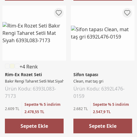
+4 Renk
Rim-Ex Rozet Seti
Sifon tapası
Bakır Rengi Taharet Setli Mat Siyah
Clean, mat taş gri
Ürün Kodu: 6393L083-
Ürün Kodu: 6392L476-
7173
0159
Sepette % 5 indirim
Sepette % 5 indirim
2.609 TL
2.682 TL
2.478,55 TL
2.547,9 TL
Sepete Ekle
Sepete Ekle