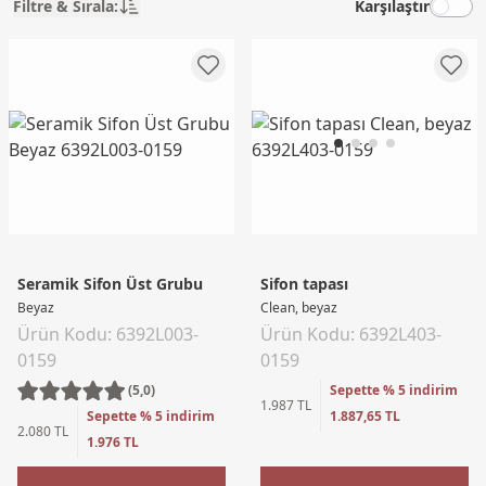
Filtre & Sırala:
Karşılaştır
Seramik Sifon Üst Grubu
Sifon tapası
Beyaz
Clean, beyaz
Ürün Kodu: 6392L003-
Ürün Kodu: 6392L403-
0159
0159
(5,0)
Sepette % 5 indirim
1.987 TL
Sepette % 5 indirim
1.887,65 TL
2.080 TL
1.976 TL