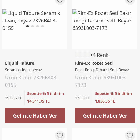
+4 Renk
Liquid Tabure
Rim-Ex Rozet Seti
Seramik clean, beyaz
Bakır Rengi Taharet Setli Beyaz
Ürün Kodu: 7326B403-
Ürün Kodu: 6393L003-
0155
7173
Sepette % 5 indirim
Sepette % 5 indirim
15.065 TL
1.933 TL
14.311,75 TL
1.836,35 TL
Gelince Haber Ver
Gelince Haber Ver