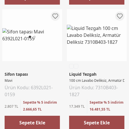
Sifon tapası
Liquid Tezgah
Mavi
100 cm Lavabo Deliksiz, Armatür Deli
Ürün Kodu: 6392L021-
Ürün Kodu: 7310B403-
0159
1827
Sepette % 5 indirim
Sepette % 5 indirim
2.807 TL
17.349 TL
2.666,65 TL
16.481,55 TL
Sepete Ekle
Sepete Ekle