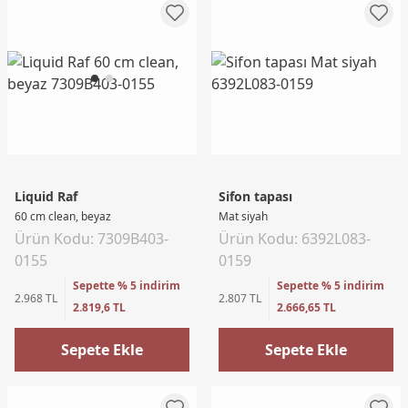
Liquid Raf
Sifon tapası
60 cm clean, beyaz
Mat siyah
Ürün Kodu: 7309B403-
Ürün Kodu: 6392L083-
0155
0159
Sepette % 5 indirim
Sepette % 5 indirim
2.968 TL
2.807 TL
2.819,6 TL
2.666,65 TL
Sepete Ekle
Sepete Ekle