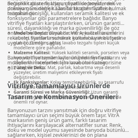
değişiklik gösterir. Uygun fiyatlı seçeneklerden
Seramik tabure fiyatları, genellikle boyut, renk ve
premium ürünlere kadar farklı alternatifler bulmak
dokuya göre değişir. Lavabo tezgahı fiyatı ise,
mümkündür.
tezgahın genişliği, kullanılan seramik kalitesi ve ek
fonksiyonlar gibi parametrelere bağlıdır. Banyo
vitrifiye fiyatları karşılaştırılırken, ürünün garanti
süresi, dayanıklılığı ve marka güvenilirliği de göz
önünde bulundurulmalıdır. VitrA, kaliteli ürünlerini
Model ve Boyut:
Büyük hacimli veya özel tasarımlı
rekabetçi fiyatlarla sunarak kullanıcıların bütçesine
ürünler, standart modellere göre daha yüksek fiyatlı
uygun çözümler sağlar.
olabilir. Örneğin, geniş lavabo tezgahı tipleri küçük
modellere göre pahalıdır.
Malzeme Kalitesi:
Yüksek kaliteli seramik, porselen veya
Banyo vitrifiye tamamlayıcı ürünlerinin fiyatlarını ve
kompozit materyaller kullanıldığında fiyat artar.
modellerini incelemek için
lavabolar
kategorisine
Dayanıklı materyaller daha uzun ömür sunar.
göz atabilirsiniz.
Yüzey ve Doku:
Mat, parlak, kabartma veya desenli
yüzeyler, üretim maliyetini etkileyerek fiyatı
değiştirebilir.
Ek Fonksiyonlar:
Kolay temizlenebilirlik, su tasarrufu
Vitrifiye Tamamlayıcı Ürünlerde
gibi ekstra özellikler fiyatı artırabilir.
Garanti Süresi ve Marka Güvenirliği:
Uzun garanti
Tasarım ve Kombinasyon Önerileri
süresi ve güvenilir markalar, fiyat karşılaştırmasında
önemli rol oynar.
Banyonuzun tarzını yansıtmak için doğru vitrifiye
tamamlayıcı ürün seçimi büyük önem taşır. VitrA
markasının geniş ürün gamı, farklı tasarım
ihtiyaçlarını karşılayacak alternatifler sunar. Renk,
doku ve model uyumu sayesinde banyoda bütünlük
sağlanırken, kişisel zevklerinizi de ön plana