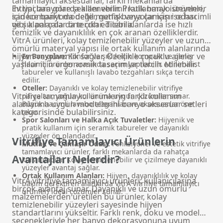
tamamlayıcı aksesuarlar, farklı mekanlarda
ihtiyaçlara göre şekillenebilir. Pratik banyo ürünleri,
Ev tipi banyolarda alanı verimli kullanmak isteyenler
sadece banyoda değil mutfak veya çamaşır odası
için kompakt modeller, geniş banyolar için ise hacimli
gibi alanlarda da tercih edilebilir.
ve şık parçalar öne çıkar. Ticari alanlarda ise hızlı
temizlik ve dayanıklılık en çok aranan özelliklerdir.
VitrA ürünleri, kolay temizlenebilir yüzeyler ve uzun
ömürlü materyal yapısı ile ortak kullanım alanlarında
hijyen ve güvenlik sağlar. Özellikle çocuklu aileler ve
Ev Banyoları:
Konfor ve şıklık için kompakt ve geniş
yaşlılar için ergonomik tasarımlar tercih edilebilir.
hacimli ürünler arasında seçim yapılabilir. Minimalist
tabureler ve kullanışlı lavabo tezgahları sıkça tercih
edilir.
Oteller:
Dayanıklı ve kolay temizlenebilir vitrifiye
Vitrifiye tamamlayıcı ürünlerin farklı kullanım
parçaları, yoğun kullanıma uygun çözümler sunar.
alanlarına uygun modellerini
banyo aksesuar setleri
Büyük hacimli lavabo tezgahları ve aksesuarlar öne
kategorisinde bulabilirsiniz.
çıkar.
Spor Salonları ve Halka Açık Tuvaletler:
Hijyenik ve
pratik kullanım için seramik tabureler ve dayanıklı
yüzeyler ön plandadır.
Vitrifiye Tamamlayıcı Ürünlerin
Mutfak ve Çamaşır Odası:
Fonksiyonel ve estetik vitrifiye
tamamlayıcı ürünler, farklı mekanlarda da rahatça
Avantajları Nelerdir?
kullanılabilir. Kolay temizlenebilir ve çizilmeye dayanıklı
yüzeyler avantaj sağlar.
Ortak Kullanım Alanları:
Hijyen, dayanıklılık ve kolay
VitrA vitrifiye tamamlayıcı ürünleri, kullanıcılarına
bakım gerektiren alanlarda VitrA vitrifiye tamamlayıcı
birçok avantaj sunar. Dayanıklı ve uzun ömürlü
ürünleri ideal çözümler sunar.
malzemelerden üretilen bu ürünler, kolay
temizlenebilir yüzeyleri sayesinde hijyen
standartlarını yükseltir. Farklı renk, doku ve model
seçenekleriyle her banyo dekorasyonuna uyum