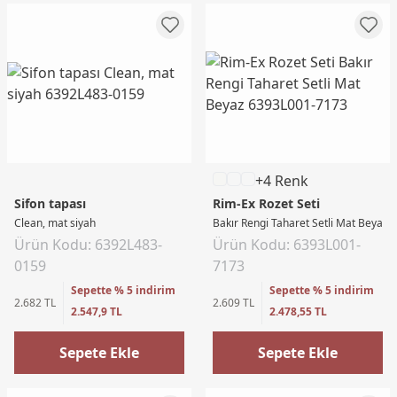
+4 Renk
Sifon tapası
Rim-Ex Rozet Seti
Clean, mat siyah
Bakır Rengi Taharet Setli Mat Beyaz
Ürün Kodu: 6392L483-
Ürün Kodu: 6393L001-
0159
7173
Sepette % 5 indirim
Sepette % 5 indirim
2.682 TL
2.609 TL
2.547,9 TL
2.478,55 TL
Sepete Ekle
Sepete Ekle