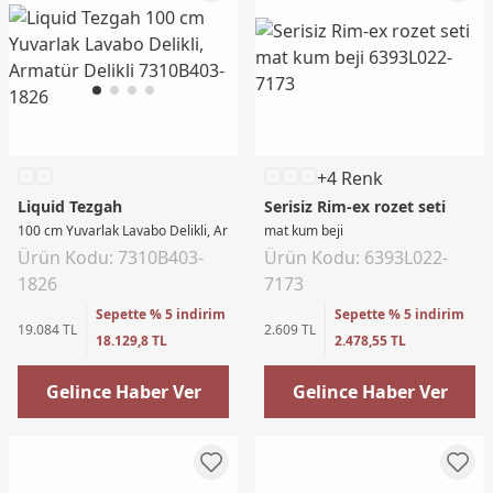
+4 Renk
Liquid Tezgah
Serisiz Rim-ex rozet seti
100 cm Yuvarlak Lavabo Delikli, Armatür Delikli
mat kum beji
Ürün Kodu: 7310B403-
Ürün Kodu: 6393L022-
1826
7173
Sepette % 5 indirim
Sepette % 5 indirim
19.084 TL
2.609 TL
18.129,8 TL
2.478,55 TL
Gelince Haber Ver
Gelince Haber Ver