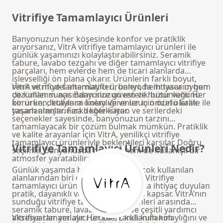
Vitrifiye Tamamlayıcı Ürünleri
Banyonuzun her köşesinde konfor ve pratiklik
arıyorsanız, VitrA vitrifiye tamamlayıcı ürünleri ile
günlük yaşamınızı kolaylaştırabilirsiniz. Seramik
tabure, lavabo tezgahı ve diğer tamamlayıcı vitrifiye
parçaları, hem evlerde hem de ticari alanlarda
işlevselliği ön plana çıkarır. Ürünlerin farklı boyut,
renk ve model alternatifleri, banyoda ihtiyaca uygun
VitrA vitrifiye tamamlayıcı ürünleri, hem tasarım hem
çözümler sunar. Banyonuzun estetik bütünlüğünü
de kullanım açısından size güven ve huzur verir. Her
korurken, kullanım kolaylığı ve uzun ömürlü kalite ile
bir ürün, detaylara önem verenler için özel olarak
yaşam alanlarınıza değer katar.
tasarlanmıştır. Farklı koleksiyon ve serilerdeki
seçenekler sayesinde, banyonuzun tarzını
tamamlayacak bir çözüm bulmak mümkün. Pratiklik
ve kalite arayanlar için VitrA, yenilikçi vitrifiye
tamamlayıcı ürünleriyle beklentileri karşılar. Doğru
Vitrifiye Tamamlayıcı Ürünleri Nedir?
seçimle, banyonuzda hem şık hem de kullanışlı bir
atmosfer yaratabilirsiniz.
Günlük yaşamda banyolar, evin en çok kullanılan
alanlarından biri olarak öne çıkıyor. Vitrifiye
tamamlayıcı ürünleri ise bu alanlarda ihtiyaç duyulan
pratik, dayanıklı ve estetik parçaları kapsar. VitrA’nın
sunduğu vitrifiye tamamlayıcı ürünleri arasında
seramik tabure, lavabo tezgahı ve çeşitli yardımcı
aksesuarlar yer alır. Her biri, farklı kullanım
Vitrifiye tamamlayıcı ürünleri, kullanım kolaylığını ve