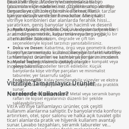
çıkarabilirsiniz. Modern ve minimalist banyo
Renkli vitrifiye ürünleriyle banyoda canlı bir
tasarımları için sade ve net çizgilere sahip vitrifiye
görünüm elde edebilirsiniz. Özellikle monokrom,
tamamlayıcı ürünleri tercih edilirken, klasik tarzlar
degrade ve çift ton gibi renk alternatifleri,
için ise detaylı ve desenli modeller öne çıkar.
banyonuza dinamik bir hava katar. Minimalist
vitrifiye kombinleri dar alanlarda ferahlık hissi
yaratırken, geniş banyolar için hacimli ve desenli
parçalar tercih edilebilir. Doku ve desen seçenekleri
Renk Uyumu:
Açık tonlar küçük banyolarda ferah bir
arasında geometrik, kabartma veya örgü gibi
atmosfer yaratırken, koyu renkler modern ve güçlü bir
alternatifler bulunur.
etki bırakır. Monokrom, degrade ve çift ton
seçenekleriyle kişisel tarzınızı yansıtabilirsiniz.
Doku ve Desen:
Kabartma, örgü veya geometrik desenli
Banyo tasarımınızda kullanabileceğiniz farklı vitrifiye
vitrifiye tamamlayıcı ürünleri, banyoya hareket katabilir.
tamamlayıcı ürünleri ve kombinasyonlarını
modern
Minimalist desenler ise sade ve şık bir görünüm sunar.
banyolar
kategorisinde detaylı olarak
Model Seçimi:
Alanın büyüklüğüne göre kompakt veya
inceleyebilirsiniz.
geniş hacimli modeller tercih edilebilir. Küçük
banyolarda köşe vitrifiye parçaları ve minimalist
tabureler, yer tasarrufu sağlar.
Fonksiyonellik:
Kolay temizlenebilir yüzeyler ve ekstra
Vitrifiye Tamamlayıcı Ürünler
saklama alanı sağlayan modeller, banyonuzda pratiklik
sunar.
Nerelerde Kullanılır?
Aksesuarlar ile Tamamlama:
Metal veya seramik banyo
rafları ile kişisel eşyalarınızı düzenli bir şekilde
saklayabilirsiniz.
VitrA vitrifiye tamamlayıcı ürünler, çok çeşitli
kullanım alanlarına sahiptir. Ev banyolarında konforu
artırırken, otel, spor salonu ve halka açık tuvalet gibi
ticari alanlarda pratik ve hijyenik kullanım avantajı
sunar. Lavabo tezgahları, seramik tabureler ve