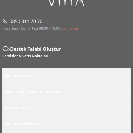
0850 311 70 70
Pazartesi - Cumartesi 09:00 - 18:00
Çevrim dışı
Destek Talebi Oluştur
Servisler & Satış Noktaları
+
Popüler Kategoriler
+
Banyolar için Kusursuz Çözümler
+
Banyo Trendleri
+
Popüler Koleksiyonlar