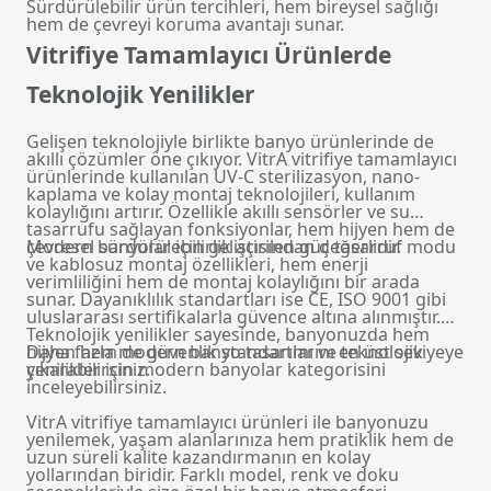
Sürdürülebilir ürün tercihleri, hem bireysel sağlığı
hem de çevreyi koruma avantajı sunar.
Vitrifiye Tamamlayıcı Ürünlerde
Teknolojik Yenilikler
Gelişen teknolojiyle birlikte banyo ürünlerinde de
akıllı çözümler öne çıkıyor. VitrA vitrifiye tamamlayıcı
ürünlerinde kullanılan UV-C sterilizasyon, nano-
kaplama ve kolay montaj teknolojileri, kullanım
kolaylığını artırır. Özellikle akıllı sensörler ve su
tasarrufu sağlayan fonksiyonlar, hem hijyen hem de
çevresel sürdürülebilirlik açısından değerlidir.
Modern banyolar için geliştirilen güç tasarruf modu
ve kablosuz montaj özellikleri, hem enerji
verimliliğini hem de montaj kolaylığını bir arada
sunar. Dayanıklılık standartları ise CE, ISO 9001 gibi
uluslararası sertifikalarla güvence altına alınmıştır.
Teknolojik yenilikler sayesinde, banyonuzda hem
hijyen hem de güvenlik standartlarını en üst seviyeye
Daha fazla modern banyo tasarımı ve teknolojik
çıkarabilirsiniz.
yenilikler için
modern banyolar
kategorisini
inceleyebilirsiniz.
VitrA vitrifiye tamamlayıcı ürünleri ile banyonuzu
yenilemek, yaşam alanlarınıza hem pratiklik hem de
uzun süreli kalite kazandırmanın en kolay
yollarından biridir. Farklı model, renk ve doku