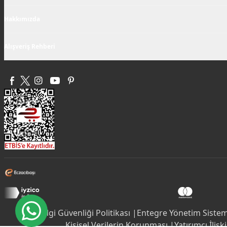
Hakkımızda
Alışveriş Rehberi
Bilgi Güvenliği Politikası |
Entegre Yönetim Sistemi
Kişisel Verilerin Korunması |
Yatırımcı İlişki