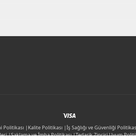
 Politikası |
Kalite Politikası |
İş Sağlığı ve Güvenliği Politikas
leri |
Saklama ve İmha Politikası |
Tedarik Zinciri Uyum Politi