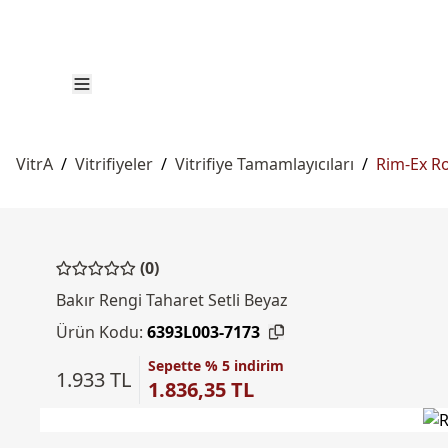
VitrA
/
Vitrifiyeler
/
Vitrifiye Tamamlayıcıları
/
Rim-Ex Ro
(0)
Bakır Rengi Taharet Setli Beyaz
Ürün Kodu:
6393L003-7173
Sepette % 5 indirim
1.933 TL
1.836,35 TL