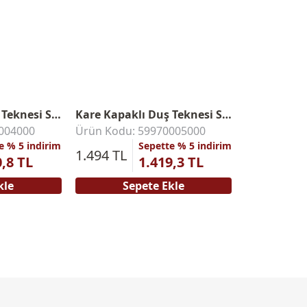
Kare Kapaklı Duş Teknesi Sifonu
Kare Kapaklı Duş Teknesi Sifonu
004000
Ürün Kodu: 59970005000
e % 5 indirim
Sepette % 5 indirim
1.494 TL
0,8 TL
1.419,3 TL
kle
Sepete Ekle