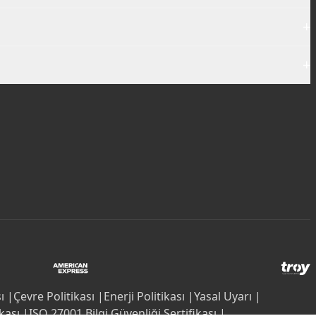
+
+
ı |
Çevre Politikası |
Enerji Politikası |
Yasal Uyarı |
kası |
ISO 27001 Bilgi Güvenliği Sertifikası |