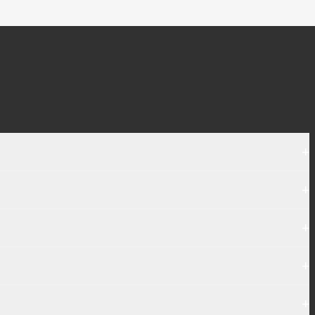
+
+
+
+
+