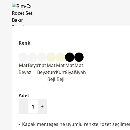
Renk
Mat
Beyaz
Mat
Mat
Mat
Mat
Mat
Beyaz
Beyaz
Kum
Kum
Siyah
Siyah
Beji
Beji
Adet
-
+
Kapak menteşesine uyumlu renkte rozet seçilmesi 