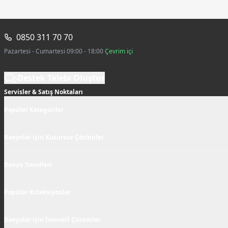
0850 311 70 70
Pazartesi - Cumartesi 09:00 - 18:00
Çevrim içi
Destek Talebi Oluştur
Servisler & Satış Noktaları
Popüler Kategoriler
Banyolar için Kusursuz Çözümler
Banyo Trendleri
Popüler Koleksiyonlar
Banyolar için İnovatif Çözümler