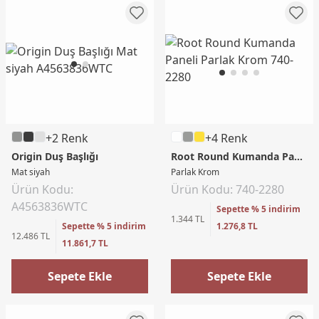
+2 Renk
+4 Renk
Origin Duş Başlığı
Root Round Kumanda Paneli
Mat siyah
Parlak Krom
Ürün Kodu:
Ürün Kodu: 740-2280
A4563836WTC
Sepette % 5 indirim
1.344 TL
Sepette % 5 indirim
1.276,8 TL
12.486 TL
11.861,7 TL
Sepete Ekle
Sepete Ekle