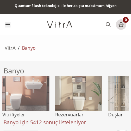
QuantumFlush teknolojisi ile her akışta maksimum hijyen
Tüm ürünlerde vade farksız 6 ay taksit & ücretsiz kargo
0
VitrA
/
Banyo
Banyo
Vitrifiyeler
Rezervuarlar
Duşlar
Banyo için 5412 sonuç listeleniyor