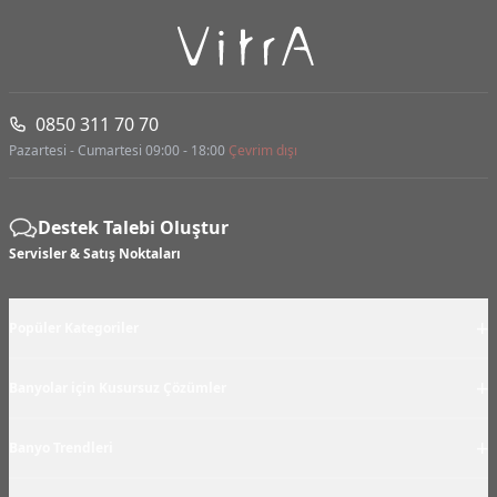
0850 311 70 70
Pazartesi - Cumartesi 09:00 - 18:00
Çevrim dışı
Destek Talebi Oluştur
Servisler & Satış Noktaları
+
Popüler Kategoriler
+
Banyolar için Kusursuz Çözümler
+
Banyo Trendleri