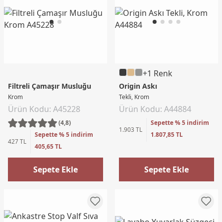
+1 Renk
Filtreli Çamaşır Musluğu
Origin Askı
Krom
Tekli, Krom
Ürün Kodu: A45228
Ürün Kodu: A44884
(4,8)
Sepette % 5 indirim
1.903 TL
Sepette % 5 indirim
1.807,85 TL
427 TL
405,65 TL
Sepete Ekle
Sepete Ekle