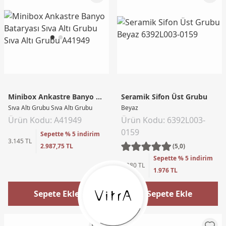
Minibox Ankastre Banyo Bataryası
Seramik Sifon Üst Grubu
Sıva Altı Grubu Sıva Altı Grubu
Beyaz
Ürün Kodu: A41949
Ürün Kodu: 6392L003-
0159
Sepette % 5 indirim
3.145 TL
2.987,75 TL
(5,0)
Sepette % 5 indirim
2.080 TL
1.976 TL
Sepete Ekle
Sepete Ekle