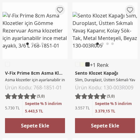
+1 Renk
V-Fix Prime 8cm Asma Klozetler için Gömme Rezervuar
Sento Klozet Kapağı
Asma klozetler için ayarlanabilir ince metal ayaklı, 3/6 L
Slim, Duroplast, Üstten Sıkmalı Yavaş
Ürün Kodu: 768-1851-01
Ürün Kodu: 130-003R009
(5,0)
(5,0)
Sepette % 5 indirim
Sepette % 5 indirim
5.730 TL
3.557 TL
5.443,5 TL
3.379,15 TL
Sepete Ekle
Sepete Ekle