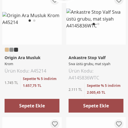
Origin Ara Musluk
Ankastre Stop Valf
Krom
Sıva üstü grubu, mat siyah
Ürün Kodu: A45214
Ürün Kodu:
A4145836WTC
Sepette % 5 indirim
1.745 TL
1.657,75 TL
Sepette % 5 indirim
2.111 TL
2.005,45 TL
Sepete Ekle
Sepete Ekle