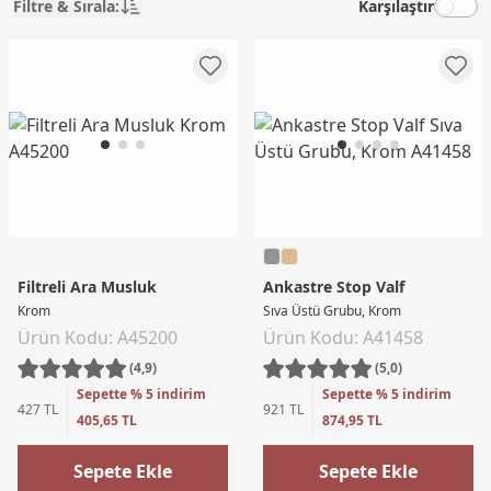
Filtre & Sırala:
Karşılaştır
Filtreli Ara Musluk
Ankastre Stop Valf
Krom
Sıva Üstü Grubu, Krom
Ürün Kodu: A45200
Ürün Kodu: A41458
(4,9)
(5,0)
Sepette % 5 indirim
Sepette % 5 indirim
427 TL
921 TL
405,65 TL
874,95 TL
Sepete Ekle
Sepete Ekle