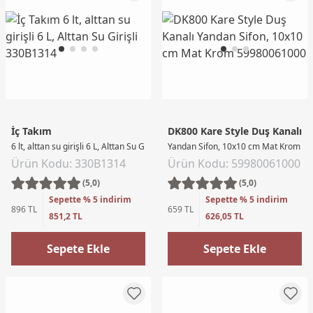
İç Takım
DK800 Kare Style Duş Kanalı
6 lt, alttan su girişli 6 L, Alttan Su Girişli
Yandan Sifon, 10x10 cm Mat Krom
Ürün Kodu: 330B1314
Ürün Kodu: 59980061000
(5,0)
(5,0)
Sepette % 5 indirim
Sepette % 5 indirim
896 TL
659 TL
851,2 TL
626,05 TL
Sepete Ekle
Sepete Ekle