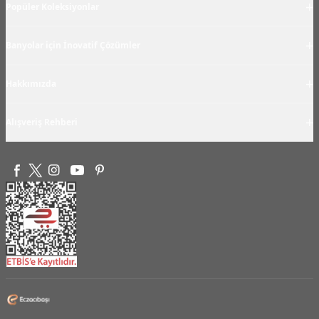
+
Popüler Koleksiyonlar
+
Banyolar için İnovatif Çözümler
+
Hakkımızda
+
Alışveriş Rehberi