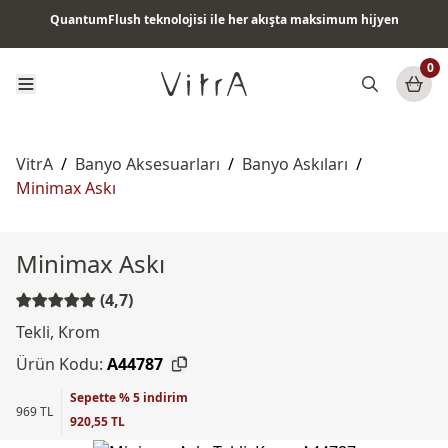
QuantumFlush teknolojisi ile her akışta maksimum hijyen
Tüm ürünlerde vade farksız 6 ay taksit & ücretsiz kargo
0
VitrA
/
Banyo Aksesuarları
/
Banyo Askıları
/
Minimax Askı
Minimax Askı
(4,7)
Tekli, Krom
Ürün Kodu:
A44787
Sepette % 5 indirim
969 TL
920,55 TL