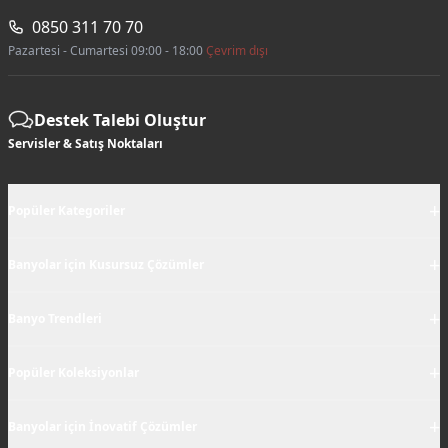
0850 311 70 70
Pazartesi - Cumartesi 09:00 - 18:00
Çevrim dışı
Destek Talebi Oluştur
Servisler & Satış Noktaları
+
Popüler Kategoriler
+
Banyolar için Kusursuz Çözümler
+
Banyo Trendleri
+
Popüler Koleksiyonlar
+
Banyolar için İnovatif Çözümler