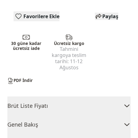
Favorilere Ekle
Paylaş
30 güne kadar
Ücretsiz kargo
ücretsiz iade
Tahmini
kargoya teslim
tarihi:
11-12
Ağustos
PDF İndir
Brüt Liste Fiyatı
Genel Bakış