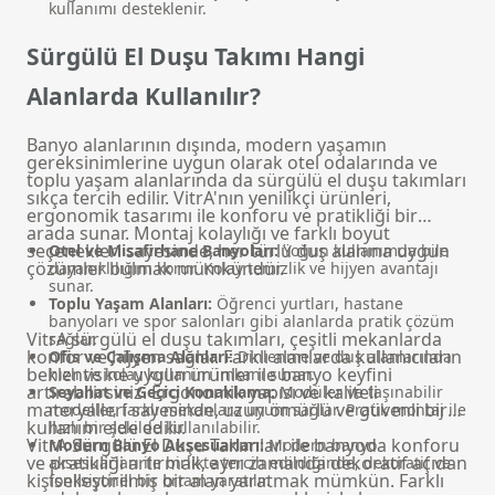
kullanımı desteklenir.
Sürgülü El Duşu Takımı Hangi
Alanlarda Kullanılır?
Banyo alanlarının dışında, modern yaşamın
gereksinimlerine uygun olarak otel odalarında ve
toplu yaşam alanlarında da sürgülü el duşu takımları
sıkça tercih edilir. VitrA'nın yenilikçi ürünleri,
ergonomik tasarımı ile konforu ve pratikliği bir
arada sunar. Montaj kolaylığı ve farklı boyut
seçenekleri sayesinde, her türlü duş alanına uygun
Otel ve Misafirhane Banyoları:
Yoğun kullanımda bile
çözümler bulmak mümkündür.
dayanıklılığını korur. Kolay temizlik ve hijyen avantajı
sunar.
Toplu Yaşam Alanları:
Öğrenci yurtları, hastane
banyoları ve spor salonları gibi alanlarda pratik çözüm
VitrA sürgülü el duşu takımları, çeşitli mekanlarda
sağlar.
konfor ve hijyen sağlar. Farklı alanlarda kullanıcıların
Ofis ve Çalışma Alanları:
Dinlenme ve duş alanlarında
beklentisine uygun ürünler ile banyo keyfini
hızlı ve kolay kullanım imkanı sunar.
artırabilirsiniz. Ergonomik yapısı ve kaliteli
Seyahat ve Geçici Konaklama:
Modüler ve taşınabilir
materyalleri sayesinde, uzun ömürlü ve güvenli bir
modeller, farklı mekanlara uyum sağlar. Pratik montaj ile
kullanım elde edilir.
hızlı bir şekilde kullanılabilir.
VitrA Sürgülü El Duşu Takımları ile banyoda konforu
Modern Banyo Aksesuarları:
Modern banyo
ve pratikliği artırmak, aynı zamanda dekoratif açıdan
aksesuarları
ile birlikte tercih edildiğinde, dekoratif ve
kişiselleştirilmiş bir alan yaratmak mümkün. Farklı
fonksiyonel bir ortam yaratılır.