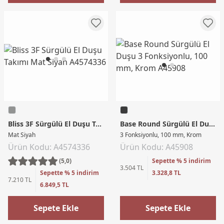
Bliss 3F Sürgülü El Duşu Takımı
Base Round Sürgülü El Duşu
Mat Siyah
3 Fonksiyonlu, 100 mm, Krom
Ürün Kodu: A4574336
Ürün Kodu: A45908
(5,0)
Sepette % 5 indirim
3.504 TL
Sepette % 5 indirim
3.328,8 TL
7.210 TL
6.849,5 TL
Sepete Ekle
Sepete Ekle