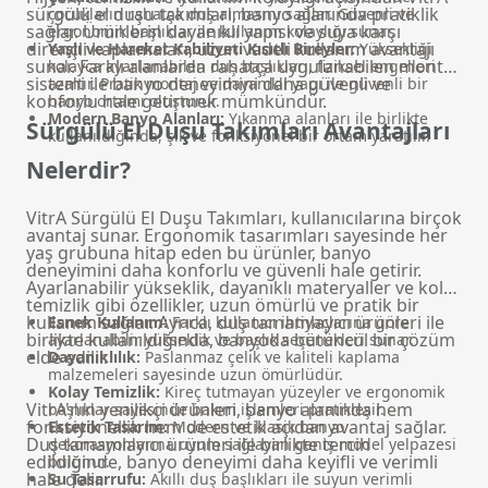
sürgülü el duşu takımları, banyo alanında pratiklik
çocukların rahatça duş almasını sağlar. Güvenli ve
sağlar. Ürünlerin dayanıklı yapısı ve suya karşı
ergonomik başlıklar ile kullanım kolaylığı sunar.
dirençli kaplamaları, uzun vadeli kullanım avantajı
Yaşlı ve Hareket Kabiliyeti Kısıtlı Bireyler:
Yüksekliği
sunar. Farklı alanlarda rahatça uygulanabilen montaj
kolayca ayarlanabilen duş başlıkları, fiziksel engelleri
sistemi ile banyo deneyimini daha güvenli ve
azaltır. Pratik montaj ve dayanıklı yapı ile güvenli bir
konforlu hale getirmek mümkündür.
banyo ortamı oluşturur.
Modern Banyo Alanları:
Yıkanma alanları
ile birlikte
Sürgülü El Duşu Takımları Avantajları
kullanıldığında, şık ve fonksiyonel bir ortam yaratılır.
Nelerdir?
VitrA Sürgülü El Duşu Takımları, kullanıcılarına birçok
avantaj sunar. Ergonomik tasarımları sayesinde her
yaş grubuna hitap eden bu ürünler, banyo
deneyimini daha konforlu ve güvenli hale getirir.
Ayarlanabilir yükseklik, dayanıklı materyaller ve kolay
temizlik gibi özellikler, uzun ömürlü ve pratik bir
kullanım sağlar. Ayrıca,
duş tamamlayıcı ürünleri
ile
Esnek Kullanım:
Farklı kullanıcı ihtiyaçlarına göre
birlikte kullanıldığında, banyoda bütüncül bir çözüm
ayarlanabilir yükseklik ve başlık seçenekleri sunar.
elde edilir.
Dayanıklılık:
Paslanmaz çelik ve kaliteli kaplama
malzemeleri sayesinde uzun ömürlüdür.
Kolay Temizlik:
Kireç tutmayan yüzeyler ve ergonomik
VitrA'nın yenilikçi ürünleri, banyo alanında hem
başlıklar sayesinde bakım işlemleri pratikleşir.
fonksiyonellik hem de estetik açıdan avantaj sağlar.
Estetik Tasarım:
Modern ve klasik banyo
Duş tamamlayıcı ürünleri ile birlikte tercih
dekorasyonlarına uyum sağlayan geniş model yelpazesi
edildiğinde, banyo deneyimi daha keyifli ve verimli
bulunur.
hale gelir.
Su Tasarrufu:
Akıllı duş başlıkları ile suyun verimli