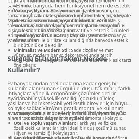
bulmak mümkündür. Kombinasyon önerileri
yaratılır. Geometrik desenli duş başlıkları, modern bir
sayesinde, banyoda hem fonksiyonel hem de estetik
stil sunar.
bir ortam yaratılır. Banyonuzun genel dekorunu
Materyal Uyumu:
Paslanmaz çelik, alüminyum,
tamamlayacak aksesuar ve duş takımı seçenekleri ile
kompozit gibi materyallerden üretilen takımlar; banyo
kişisel tarzınızı ortaya koyabilirsiniz.
Modern duş takımı arayışında olanlar, renkli duş
aksesuarlarıyla rahatça kombinlenebilir. Özellikle
takımları ve tamamlayıcı aksesuarlarla banyolarını
sabunluk, askılık ve şampuan rafı gibi aksesuarlar ile
kişiselleştirebilir. VitrA'nın inovatif ve estetik ürünleri,
uyumlu bir bütünlük sağlanır.
banyoda göz alıcı bir atmosfer oluşturmanıza
Tamamlayıcı Ürünler:
Duş başlıkları ve
modern banyo
yardımcı olur.
aksesuarları
ile birlikte kullanıldığında banyoda estetik
bir bütünlük elde edilir.
Minimalist ve Modern Stil:
Sade çizgiler ve mat
yüzeyler, modern banyo dekorasyonunda tercih
Sürgülü El Duşu Takımı Nerede
edilirken; altın kaplama ve dekoratif desenler klasik tarzı
öne çıkarır.
Kullanılır?
Ev banyolarından otel odalarına kadar geniş bir
kullanım alanı sunan sürgülü el duşu takımları, farklı
ihtiyaçlara yönelik ergonomik çözümler getirir.
Ayarlanabilir yükseklik özelliği, çocuklu aileler,
yaşlılar ve hareket kabiliyeti kısıtlı bireyler için büyük
kolaylık sağlar. VitrA'nın pratik montaj ve kullanım
avantajına sahip modelleri, hem küçük hem büyük
Ev Banyoları:
Aile bireylerinin farklı ihtiyaçlarına yanıt
alanlarda rahatlıkla tercih edilebilir.
verir. Kompakt ve geniş banyolarda montajı kolaydır.
Otel ve Toplu Yaşam Alanları:
Farklı yaş ve fiziksel
özellikteki kullanıcılar için ideal bir duş çözümü sunar.
Hijyen ve temizliği kolaylaştırır.
Hijyen, temizlik ve kullanım kolaylığı açısından VitrA
Çocuklu Aileler:
Ayarlanabilir yükseklik sayesinde