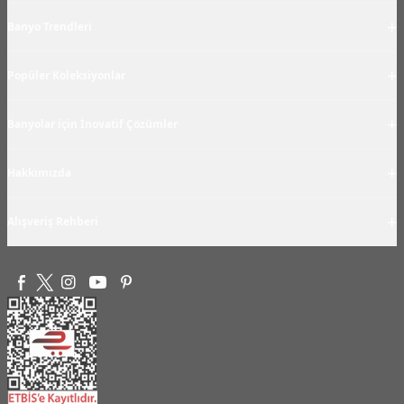
+
Banyo Trendleri
+
Popüler Koleksiyonlar
+
Banyolar için İnovatif Çözümler
+
Hakkımızda
+
Alışveriş Rehberi