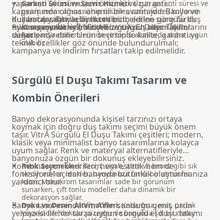
yaparken ürünün uzun ömürlü ve garanti
Garanti Süresi ve Servis Hizmeti:
Uzun garanti süresi ve
kapsamında olması önemli bir avantajdır.
Banyo ve
geniş servis ağına sahip ürünler, uzun vadeli kullanım
duş bataryaları
Kullanıcılar, ihtiyaçlarına ve bütçelerine göre farklı
ile birlikte tercih edilen sürgülü duş
avantajı sağlar ve fiyatı etkiler.
takımı seçenekleri, bütçenize uygun alternatifler
fiyat seçenekleriyle VitrA Sürgülü El Duşu Takımlarını
Kampanyalar ve İndirimler:
VitrA duş takımı fiyatı,
sunar.
değerlendirebilir. Ürün seçiminde kalite, garanti ve
kampanya dönemlerinde ve toplu alımlarda daha uygun
teknik özellikler göz önünde bulundurulmalı;
olabilir.
kampanya ve indirim fırsatları takip edilmelidir.
Sürgülü El Duşu Takımı Tasarım ve
Kombin Önerileri
Banyo dekorasyonunda kişisel tarzınızı ortaya
koymak için doğru duş takımı seçimi büyük önem
taşır. VitrA Sürgülü El Duşu Takımı çeşitleri; modern,
klasik veya minimalist banyo tasarımlarına kolayca
uyum sağlar. Renk ve materyal alternatifleriyle
banyonuza özgün bir dokunuş ekleyebilirsiniz.
Kombinasyon önerileri, hem estetik hem de
Renk Seçenekleri:
Krom, siyah, altın ve bronz gibi sık
fonksiyonel açıdan banyoda bütünlük oluşturmanıza
tercih edilen renkler; banyonuza farklı bir atmosfer
yardımcı olur.
katar. Monokrom tasarımlar sade bir görünüm
sunarken, çift tonlu modeller daha dinamik bir
dekorasyon sağlar.
Banyo tasarımında VitrA'nın sunduğu geniş ürün
Doku ve Desen Alternatifleri:
Kabartma, mat, parlak
yelpazesi ile her tarza uygun sürgülü el duşu takımı
veya kadife dokulu yüzeyler ile banyoda şık bir detay