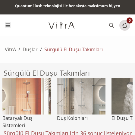
QuantumFlush teknolojisi ile her akışta maksimum hijyen
Tüm ürünlerde vade farksız 6 ay taksit & ücretsiz kargo
0
VitrA
/
Duşlar
/
Sürgülü El Duşu Takımları
Sürgülü El Duşu Takımları
Duş Kolonları
El Duşu Ta
Bataryalı Duş
Sistemleri
Sürgülü El Duşu Takımları için 36 sonuç listeleniyor