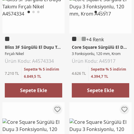
+4 Renk
Bliss 3F Sürgülü El Duşu Takımı
Core Square Sürgülü El Duşu
Fırçalı Nikel
3 Fonksiyonlu, 120 mm, Krom
Ürün Kodu: A4574334
Ürün Kodu: A45917
Sepette % 5 indirim
Sepette % 5 indirim
7.210 TL
4.626 TL
6.849,5 TL
4.394,7 TL
Sepete Ekle
Sepete Ekle