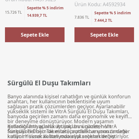
Ürün Kodu: A4592934
Sepette % 5 indirim
15.726 TL
Sepette % 5 indirim
14.939,7 TL
7.836 TL
7.444,2 TL
Sepete Ekle
Sepete Ekle
Sürgülü El Duşu Takımları
Banyo alanında kişisel rahatlığın ve günlük konforun
anahtarı, her kullanıcının beklentisine uyum
sağlayan pratik çözümlerden geçiyor. Ayarlanabilir
yükseklik sistemi ile VitrA Sürgülü El Duşu Takımları,
banyoda geçirilen zamanı daha ergonomik ve keyifli
bir deneyime dönüştürüyor. Modern yaşamın
getirdiği ihtiyaçlarla uyumlu bu ürünler, hem
Kullanıcıların günlük ihtiyaçlarını gözeten VitrA
fonksiyonel hem de estetik açıdan banyonuza değer
Sürgülü El Duşu Takımları, pratiklik ve uzun ömürlü
katıyor. Yüksek kaliteli materyal seçenekleri ve
kullanım sunarak banyoda alışkanlıkları değiştiriyor.