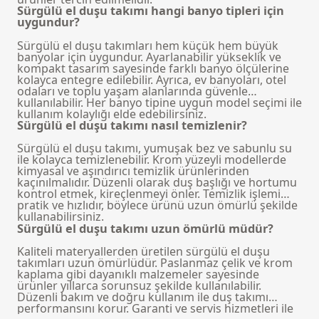
Sürgülü el duşu takımı hangi banyo tipleri için
uygundur?
Sürgülü el duşu takımları hem küçük hem büyük
banyolar için uygundur. Ayarlanabilir yükseklik ve
kompakt tasarım sayesinde farklı banyo ölçülerine
kolayca entegre edilebilir. Ayrıca, ev banyoları, otel
odaları ve toplu yaşam alanlarında güvenle
kullanılabilir. Her banyo tipine uygun model seçimi ile
kullanım kolaylığı elde edebilirsiniz.
Sürgülü el duşu takımı nasıl temizlenir?
Sürgülü el duşu takımı, yumuşak bez ve sabunlu su
ile kolayca temizlenebilir. Krom yüzeyli modellerde
kimyasal ve aşındırıcı temizlik ürünlerinden
kaçınılmalıdır. Düzenli olarak duş başlığı ve hortumu
kontrol etmek, kireçlenmeyi önler. Temizlik işlemi
pratik ve hızlıdır, böylece ürünü uzun ömürlü şekilde
kullanabilirsiniz.
Sürgülü el duşu takımı uzun ömürlü müdür?
Kaliteli materyallerden üretilen sürgülü el duşu
takımları uzun ömürlüdür. Paslanmaz çelik ve krom
kaplama gibi dayanıklı malzemeler sayesinde
ürünler yıllarca sorunsuz şekilde kullanılabilir.
Düzenli bakım ve doğru kullanım ile duş takımı
performansını korur. Garanti ve servis hizmetleri ile