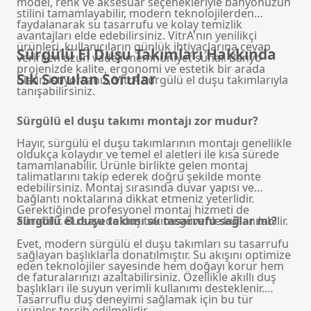
model, renk ve aksesuar seçenekleriyle banyonuzun
stilini tamamlayabilir, modern teknolojilerden
faydalanarak su tasarrufu ve kolay temizlik
avantajları elde edebilirsiniz. VitrA'nın yenilikçi
ürünleri, kullanıcıların günlük ihtiyaçlarına cevap
Sürgülü El Duşu Takımları Hakkında
verirken uzun vadeli memnuniyet sunar. Banyo
projenizde kalite, ergonomi ve estetik bir arada
Sık Sorulan Sorular
olsun istiyorsanız, VitrA sürgülü el duşu takımlarıyla
tanışabilirsiniz.
Sürgülü el duşu takımı montajı zor mudur?
Hayır, sürgülü el duşu takımlarının montajı genellikle
oldukça kolaydır ve temel el aletleri ile kısa sürede
tamamlanabilir. Ürünle birlikte gelen montaj
talimatlarını takip ederek doğru şekilde monte
edebilirsiniz. Montaj sırasında duvar yapısı ve
bağlantı noktalarına dikkat etmeniz yeterlidir.
Gerektiğinde profesyonel montaj hizmeti de
alınabilir. Bu sayede duş takımı güvenle kullanılabilir.
Sürgülü el duşu takımı su tasarrufu sağlar mı?
Evet, modern sürgülü el duşu takımları su tasarrufu
sağlayan başlıklarla donatılmıştır. Su akışını optimize
eden teknolojiler sayesinde hem doğayı korur hem
de faturalarınızı azaltabilirsiniz. Özellikle akıllı duş
başlıkları ile suyun verimli kullanımı desteklenir.
Tasarruflu duş deneyimi sağlamak için bu tür
ürünler tercih edilmelidir.