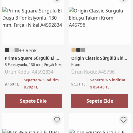
+3 Renk
Prime Square Sürgülü El Duşu
Origin Classic Sürgülü Elduşu Takımı
3 Fonksiyonlu, 130 mm, Fırçalı Nikel
Krom
Ürün Kodu: A4592834
Ürün Kodu: A45796
Sepette % 5 indirim
Sepette % 5 indirim
9.160 TL
9.531 TL
8.702 TL
9.054,45 TL
Sepete Ekle
Sepete Ekle