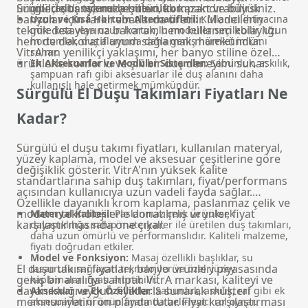
ürünlerle banyonuza bütünlük kazandırabilirsiniz.
Sürgülü duş takımı çeşitleri, kompakt ve büyük
gibi çeşitli seçenekler mevcuttur.
banyolar için farklı ebatlarda üretilir. Modellerin
Uzun ve Kısa Hortum Alternatifleri:
Kullanıcı ihtiyacına
teknik detaylarına bakarak, hem kullanım kolaylığı
göre kısa veya uzun hortumlu modeller seçilebilir. Uzun
hem de dekoratif uyum sağlamak mümkündür.
hortumlar, duş alanında daha geniş hareket imkanı
VitrA'nın yenilikçi yaklaşımı, her banyo stiline özel
sunar.
ürünlerle konforlu ve şık bir duş deneyimi sunar.
Ek Aksesuarlar ve Modüler Sistemler:
Sabunluk, askılık,
şampuan rafı gibi aksesuarlar ile duş alanını daha
kullanışlı hale getirmek mümkündür.
Sürgülü El Duşu Takımları Fiyatları Ne
Kadar?
Sürgülü el duşu takımı fiyatları, kullanılan materyal,
yüzey kaplama, model ve aksesuar çeşitlerine göre
değişiklik gösterir. VitrA'nın yüksek kalite
standartlarına sahip duş takımları, fiyat/performans
açısından kullanıcıya uzun vadeli fayda sağlar.
Özellikle dayanıklı krom kaplama, paslanmaz çelik ve
modern teknolojilerle donatılmış ürünler, fiyat
Materyal Kalitesi:
Paslanmaz çelik ve yüksek
karşılaştırmasında öne çıkar.
dayanıklılığa sahip materyaller ile üretilen duş takımları,
daha uzun ömürlü ve performanslıdır. Kaliteli malzeme,
fiyatı doğrudan etkiler.
Model ve Fonksiyon:
Masaj özellikli başlıklar, su
El duşu takımı fiyatları, banyo ürünleri piyasasında
tasarrufu sağlayan teknolojiler ve özel yüzey
geniş bir aralığa sahiptir. VitrA markası, kaliteyi ve
kaplamaları fiyatı artırabilir.
dayanıklılığı uygun fiyatlarla sunarak müşteri
Aksesuar ve Ek Özellikler:
Sabunluk, askılık, raf gibi ek
memnuniyetini ön planda tutar. Fiyat karşılaştırması
aksesuarlar ürünün fiyatında belirleyici rol oynar.