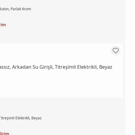
Buton, Parlak Krom
rim
treşimli Elektrikli, Beyaz
dirim