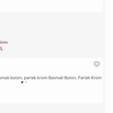
dirim
TL