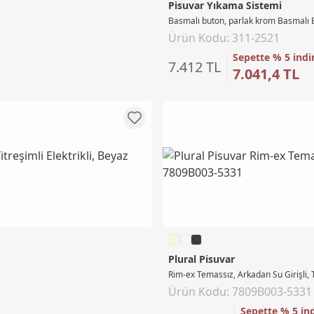
Pisuvar Yıkama Sistemi
Basmalı buton, parlak krom Basmalı 
Ürün Kodu: 311-2521
Sepette % 5 indi
7.412 TL
7.041,4 TL
Plural Pisuvar
Rim-ex Temassız, Arkadan Su Girişli, Ti
Ürün Kodu: 7809B003-5331
Sepette % 5 in