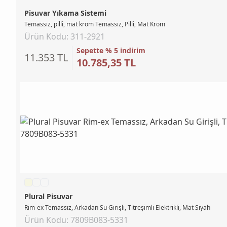
Pisuvar Yıkama Sistemi
Temassız, pilli, mat krom Temassız, Pilli, Mat Krom
Ürün Kodu: 311-2921
Sepette % 5 indirim
11.353 TL
10.785,35 TL
Plural Pisuvar
Rim-ex Temassız, Arkadan Su Girişli, Titreşimli Elektrikli, Mat Siyah
Ürün Kodu: 7809B083-5331