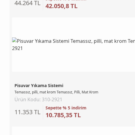
44.264 TL
42.050,8 TL
Pisuvar Yıkama Sistemi
Temassız, pilli, mat krom Temassız, Pilli, Mat Krom
Ürün Kodu: 310-2921
Sepette % 5 indirim
11.353 TL
10.785,35 TL