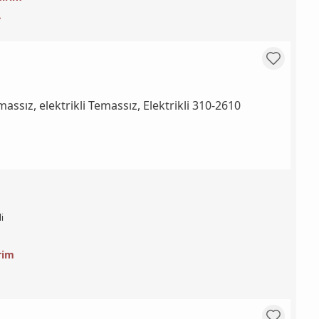
L
i
rim