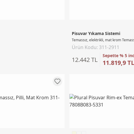
Pisuvar Yıkama Sistemi
Temassız, elektrikli, mat krom Temass
Ürün Kodu: 311-2911
Sepette % 5 in
12.442 TL
11.819,9 T