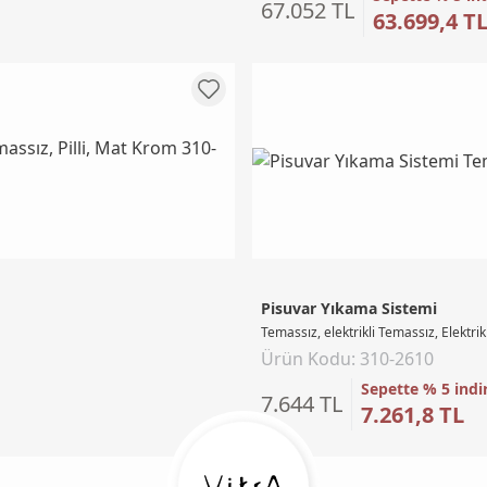
67.052 TL
63.699,4 T
Pisuvar Yıkama Sistemi
Temassız, elektrikli Temassız, Elektrikl
Ürün Kodu: 310-2610
Sepette % 5 indi
7.644 TL
7.261,8 TL