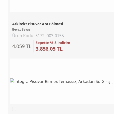
Arkitekt Pisuvar Ara Bölmesi
Beyaz Beyaz
Ürün Kodu: 5172L003-0155
Sepette % 5 indirim
4.059 TL
3.856,05 TL