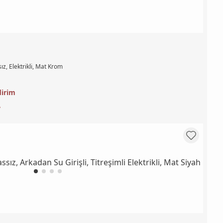
ız, Elektrikli, Mat Krom
dirim
L