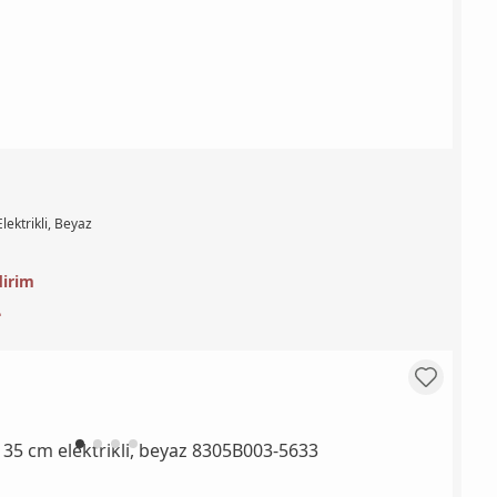
lektrikli, Beyaz
dirim
L