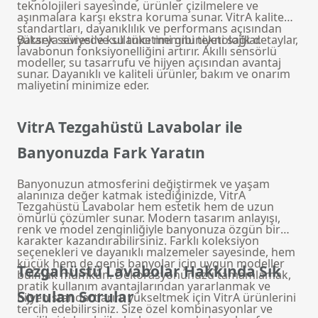
teknolojileri sayesinde, ürünler çizilmelere ve
aşınmalara karşı ekstra koruma sunar. VitrA kalite
standartları, dayanıklılık ve performans açısından
yüksek seviyede kullanıcı memnuniyeti sağlar.
Batarya süresi ve su tüketimi gibi teknolojik detaylar,
lavabonun fonksiyonelliğini artırır. Akıllı sensörlü
modeller, su tasarrufu ve hijyen açısından avantaj
sunar. Dayanıklı ve kaliteli ürünler, bakım ve onarım
maliyetini minimize eder.
VitrA Tezgahüstü Lavabolar ile
Banyonuzda Fark Yaratın
Banyonuzun atmosferini değiştirmek ve yaşam
alanınıza değer katmak istediğinizde, VitrA
Tezgahüstü Lavabolar hem estetik hem de uzun
ömürlü çözümler sunar. Modern tasarım anlayışı,
renk ve model zenginliğiyle banyonuza özgün bir
karakter kazandırabilirsiniz. Farklı koleksiyon
seçenekleri ve dayanıklı malzemeler sayesinde, hem
küçük hem de geniş banyolar için uygun modeller
Tezgahüstü Lavabolar Hakkında Sık
bulmak mümkün. Dekorasyonunuzu tamamlamak,
pratik kullanım avantajlarından yararlanmak ve
Sorulan Sorular
hijyen standartlarını yükseltmek için VitrA ürünlerini
tercih edebilirsiniz. Size özel kombinasyonlar ve