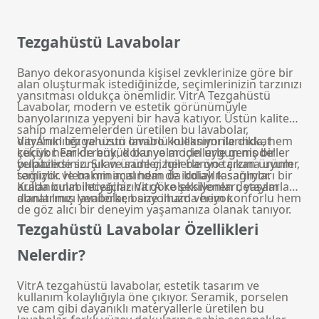
Tezgahüstü Lavabolar
Banyo dekorasyonunda kişisel zevklerinize göre bir
alan oluşturmak istediğinizde, seçimlerinizin tarzınızı
yansıtması oldukça önemlidir. VitrA Tezgahüstü
Lavabolar, modern ve estetik görünümüyle
banyolarınıza yepyeni bir hava katıyor. Üstün kaliteye
sahip malzemelerden üretilen bu lavabolar,
dayanıklılığı ve uzun ömürlü kullanımı ile dikkat
VitrA’nın tezgahüstü lavabo koleksiyonlarında, hem
çekiyor. Farklı renk, doku ve modellerle geniş bir
küçük hem de büyük banyolar için uygun modeller
yelpazede sunulan ürünler, her banyo tarzına uyum
bulabilirsiniz. Şık ve sade çizgilerle öne çıkan ürünler,
sağlıyor. Hem minimal hem de iddialı tasarımları bir
temizlik ve bakım açısından da kolaylık sağlıyor.
arada bulabileceğiniz VitrA koleksiyonları, yaşam
Kullanıcının ihtiyaçlarına göre şekillenen detaylarla
alanlarınızı yenilerken size ilham veriyor.
donatılmış lavabolar, banyonuzda hem konforlu hem
de göz alıcı bir deneyim yaşamanıza olanak tanıyor.
Tezgahüstü Lavabolar Özellikleri
Nelerdir?
VitrA tezgahüstü lavabolar, estetik tasarım ve
kullanım kolaylığıyla öne çıkıyor. Seramik, porselen
ve cam gibi dayanıklı materyallerle üretilen bu