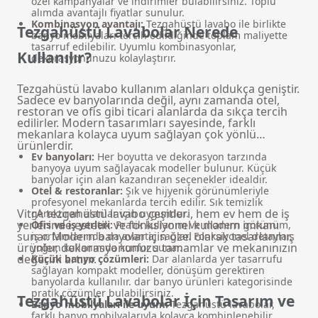
özel kampanyalar ve indirimler bulabilirsiniz. Toplu
alımda avantajlı fiyatlar sunulur.
Kombinasyon avantajı:
Tezgahüstü lavabo ile birlikte
Tezgahüstü Lavabolar Nerede
banyo mobilyaları
tercih edildiğinde toplam maliyette
tasarruf edilebilir. Uyumlu kombinasyonlar,
Kullanılır?
dekorasyonunuzu kolaylaştırır.
Tezgahüstü lavabo kullanım alanları oldukça geniştir.
Sadece ev banyolarında değil, aynı zamanda otel,
restoran ve ofis gibi ticari alanlarda da sıkça tercih
edilirler. Modern tasarımları sayesinde, farklı
mekanlara kolayca uyum sağlayan çok yönlü
ürünlerdir.
Ev banyoları:
Her boyutta ve dekorasyon tarzında
banyoya uyum sağlayacak modeller bulunur. Küçük
banyolar için alan kazandıran seçenekler idealdir.
Otel & restoranlar:
Şık ve hijyenik görünümleriyle
profesyonel mekanlarda tercih edilir. Sık temizlik
VitrA tezgahüstü lavabo çeşitleri, hem ev hem de iş
gerektiren alanlar için uygundur.
yerlerinde estetik ve fonksiyonel kullanım imkanı
Ofis ve iş yerleri:
Pratik kullanım ve modern görünüm,
sunar. Modern banyolar için özel olarak tasarlanmış
iş ortamlarında da avantaj sağlar. Fonksiyonel detaylar,
ürünler, dekorasyonunuzu tamamlar ve mekanınızın
yoğun kullanımda konfor sunar.
değerini artırır.
Küçük banyo çözümleri:
Dar alanlarda yer tasarrufu
sağlayan kompakt modeller, dönüşüm gerektiren
banyolarda kullanılır.
dar banyo ürünleri
kategorisinde
pratik çözümler bulabilirsiniz.
Tezgahüstü Lavabolar İçin Tasarım ve
Banyo mobilyaları ile uyum:
Tezgahüstü lavabolar,
farklı banyo mobilyalarıyla kolayca kombinlenebilir.