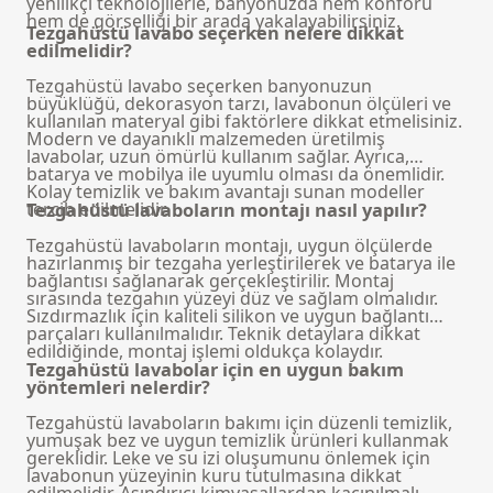
yenilikçi teknolojilerle, banyonuzda hem konforu
hem de görselliği bir arada yakalayabilirsiniz.
Tezgahüstü lavabo seçerken nelere dikkat
edilmelidir?
Tezgahüstü lavabo seçerken banyonuzun
büyüklüğü, dekorasyon tarzı, lavabonun ölçüleri ve
kullanılan materyal gibi faktörlere dikkat etmelisiniz.
Modern ve dayanıklı malzemeden üretilmiş
lavabolar, uzun ömürlü kullanım sağlar. Ayrıca,
batarya ve mobilya ile uyumlu olması da önemlidir.
Kolay temizlik ve bakım avantajı sunan modeller
tercih edilmelidir.
Tezgahüstü lavaboların montajı nasıl yapılır?
Tezgahüstü lavaboların montajı, uygun ölçülerde
hazırlanmış bir tezgaha yerleştirilerek ve batarya ile
bağlantısı sağlanarak gerçekleştirilir. Montaj
sırasında tezgahın yüzeyi düz ve sağlam olmalıdır.
Sızdırmazlık için kaliteli silikon ve uygun bağlantı
parçaları kullanılmalıdır. Teknik detaylara dikkat
edildiğinde, montaj işlemi oldukça kolaydır.
Tezgahüstü lavabolar için en uygun bakım
yöntemleri nelerdir?
Tezgahüstü lavaboların bakımı için düzenli temizlik,
yumuşak bez ve uygun temizlik ürünleri kullanmak
gereklidir. Leke ve su izi oluşumunu önlemek için
lavabonun yüzeyinin kuru tutulmasına dikkat
edilmelidir. Aşındırıcı kimyasallardan kaçınılmalı,