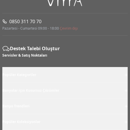
0850 311 70 70
Pazartesi - Cumartesi 09:00 - 18:00
Çevrim dışı
Destek Talebi Oluştur
Servisler & Satış Noktaları
+
Popüler Kategoriler
+
Banyolar için Kusursuz Çözümler
+
Banyo Trendleri
+
Popüler Koleksiyonlar