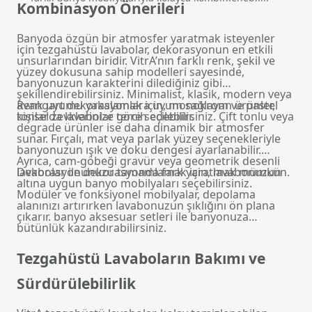
Kombinasyon Önerileri
Banyoda özgün bir atmosfer yaratmak isteyenler
için tezgahüstü lavabolar, dekorasyonun en etkili
unsurlarından biridir. VitrA’nın farklı renk, şekil ve
yüzey dokusuna sahip modelleri sayesinde,
banyonuzun karakterini dilediğiniz gibi
şekillendirebilirsiniz. Minimalist, klasik, modern veya
avangart dekorasyonlara uyum sağlayan ürünler,
Renk uyumu yakalamak için, monokrom ve pastel
kişisel zevklerinize göre seçilebilir.
tonlarda lavabolar tercih edebilirsiniz. Çift tonlu veya
degrade ürünler ise daha dinamik bir atmosfer
sunar. Fırçalı, mat veya parlak yüzey seçenekleriyle
banyonuzun ışık ve doku dengesi ayarlanabilir.
Ayrıca, cam-göbeği gravür veya geometrik desenli
lavabolar ile dekorasyonda fark yaratmak mümkün.
Dekorasyonunuzu tamamlamak için, lavabonuzun
altına uygun banyo mobilyaları seçebilirsiniz.
Modüler ve fonksiyonel mobilyalar, depolama
alanınızı artırırken lavabonuzun şıklığını ön plana
çıkarır.
banyo aksesuar setleri
ile banyonuza
bütünlük kazandırabilirsiniz.
Tezgahüstü Lavaboların Bakımı ve
Sürdürülebilirlik