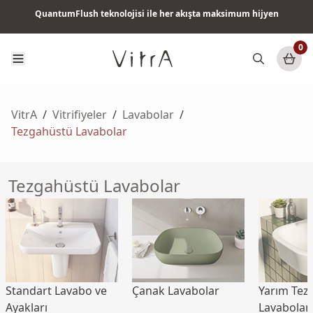
QuantumFlush teknolojisi ile her akışta maksimum hijyen
Tüm ürünlerde vade farksız 6 ay taksit & ücretsiz kargo
0
VitrA
/
Vitrifiyeler
/
Lavabolar
/
Tezgahüstü Lavabolar
Tezgahüstü Lavabolar
Standart Lavabo ve
Çanak Lavabolar
Yarım Tez
Ayakları
Lavabolar