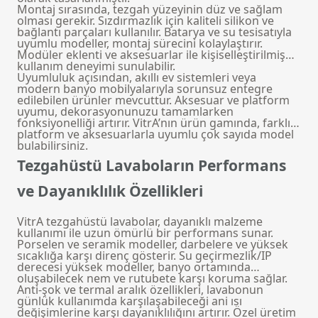
Montaj sırasında, tezgah yüzeyinin düz ve sağlam
olması gerekir. Sızdırmazlık için kaliteli silikon ve
bağlantı parçaları kullanılır. Batarya ve su tesisatıyla
uyumlu modeller, montaj sürecini kolaylaştırır.
Modüler eklenti ve aksesuarlar ile kişiselleştirilmiş
kullanım deneyimi sunulabilir.
Uyumluluk açısından, akıllı ev sistemleri veya
modern banyo mobilyalarıyla sorunsuz entegre
edilebilen ürünler mevcuttur. Aksesuar ve platform
uyumu, dekorasyonunuzu tamamlarken
fonksiyonelliği artırır. VitrA’nın ürün gamında, farklı
platform ve aksesuarlarla uyumlu çok sayıda model
bulabilirsiniz.
Tezgahüstü Lavaboların Performans
ve Dayanıklılık Özellikleri
VitrA tezgahüstü lavabolar, dayanıklı malzeme
kullanımı ile uzun ömürlü bir performans sunar.
Porselen ve seramik modeller, darbelere ve yüksek
sıcaklığa karşı direnç gösterir. Su geçirmezlik/IP
derecesi yüksek modeller, banyo ortamında
oluşabilecek nem ve rutubete karşı koruma sağlar.
Anti-şok ve termal aralık özellikleri, lavabonun
günlük kullanımda karşılaşabileceği ani ısı
değişimlerine karşı dayanıklılığını artırır. Özel üretim