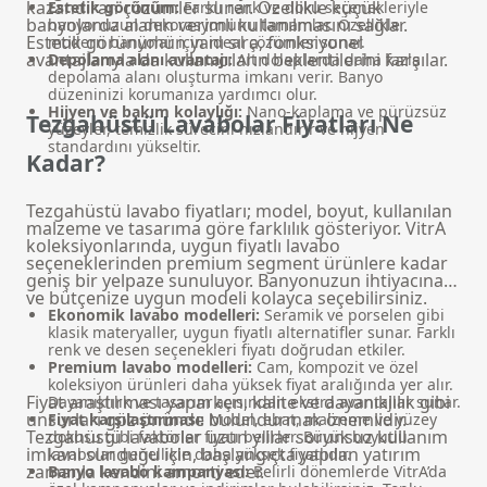
kazandıran çözümler sunar. Özellikle küçük
Estetik görünüm:
Farklı renk ve doku seçenekleriyle
banyolarda alanın verimli kullanılmasını sağlar.
banyonuzun dekorasyonunu tamamlar. Özellikle
Estetik görünümün yanı sıra, fonksiyonel
modern banyolar
için ideal çözümler sunar.
avantajlarıyla da kullanıcıların beklentilerini karşılar.
Depolama alanı avantajı:
Alt dolaplarda daha fazla
depolama alanı oluşturma imkanı verir. Banyo
düzeninizi korumanıza yardımcı olur.
Hijyen ve bakım kolaylığı:
Nano-kaplama ve pürüzsüz
Tezgahüstü Lavabolar Fiyatları Ne
yüzeyler, temizlik sürecini hızlandırır ve hijyen
standardını yükseltir.
Kadar?
Tezgahüstü lavabo fiyatları; model, boyut, kullanılan
malzeme ve tasarıma göre farklılık gösteriyor. VitrA
koleksiyonlarında, uygun fiyatlı lavabo
seçeneklerinden premium segment ürünlere kadar
geniş bir yelpaze sunuluyor. Banyonuzun ihtiyacına
ve bütçenize uygun modeli kolayca seçebilirsiniz.
Ekonomik lavabo modelleri:
Seramik ve porselen gibi
klasik materyaller, uygun fiyatlı alternatifler sunar. Farklı
renk ve desen seçenekleri fiyatı doğrudan etkiler.
Premium lavabo modelleri:
Cam, kompozit ve özel
koleksiyon ürünleri daha yüksek fiyat aralığında yer alır.
Fiyat araştırması yaparken, kalite ve dayanıklılık gibi
Dayanıklılık ve tasarım açısından ekstra avantajlar sunar.
unsurları göz önünde bulundurmak önemlidir.
Fiyat karşılaştırması:
Model, ebat, malzeme ve yüzey
Tezgahüstü lavabolar uzun yıllar sorunsuz kullanım
dokusu gibi faktörler fiyatı belirler. Büyük boyutlu
imkanı sunduğu için, başlangıçta yapılan yatırım
lavabolar genellikle daha yüksek fiyatlıdır.
zamanla kendini amorti eder.
Banyo lavabo kampanyası:
Belirli dönemlerde VitrA’da