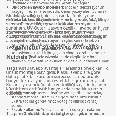
Özellikle dar banyolarda yer kazanımı sağlar.
Dikdörtgen lavabo modelleri:
Modern dekorasyonun
vazgeçilmezleri arasındadır. Geniş yüzey alanı sunarak
Modern lavabo çeşitleri arasında, fonksiyonel
fonksiyonelliği artırır.
detaylar ve yenilikçi teknolojiler de yer alıyor. Akıllı
Yuvarlak lavabo modelleri:
Minimalist ve çağdaş banyo
sensörlü modeller, temassız kullanım imkanı
tasarımlarında öne çıkar. Küçük alanlarda şık bir
sunarken, UV-C sterilizasyon özellikli lavabolar hijyen
dokunuş sağlar.
standardını yükseltiyor. Farklı boyutlarda ve
Çanak lavabolar:
Yüksek kenarları sayesinde su
ebatlarda sunulan ürünler, kullanım alanınıza uygun
sıçramasını azaltır. Hem klasik hem de modern tarzda
alternatifler oluşturuyor.
banyo dekorasyonuna uyum sağlar.
çanak lavabolar
kategorisinde çok sayıda seçeneğe ulaşabilirsiniz.
Tezgahüstü Lavaboların Avantajları
Koleksiyon bazlı çeşitlilik:
VitrA’nın özel serileri ve
koleksiyonları, farklı ihtiyaçlara yönelik özel tasarımlar
Nelerdir?
içerir. Minimal koleksiyonlar sade çizgileriyle öne
çıkarken, dekoratif koleksiyonlar göz alıcı detaylar sunar.
Tezgahüstü lavabo avantajları arasında öne çıkan ilk
unsur, montaj kolaylığıdır. Klasik lavabolara göre
daha pratik bir kurulum süreci sunan bu ürünler,
banyo dekorasyonunda estetik bir görünüm yaratır.
Kullanıcıya sunduğu alan verimliliği sayesinde, hem
küçük hem de büyük banyolarda rahatlıkla tercih
edilebilir.
Kolay montaj:
Tezgah üstüne yerleştirilen lavabolar,
standart montaj işlemlerine göre daha hızlı kurulur.
Ekstra tadilat gerektirmez ve taşınabilirlik avantajı
sunar.
Pratik kullanım:
Yüzey tasarımları su sıçramalarını
Tezgahüstü lavabolar, banyo dekorasyonunda alan
azaltır. Temizlik sırasında kolay erişim imkanı tanır.