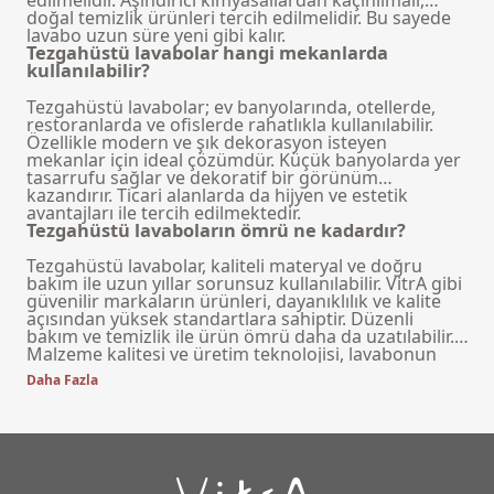
doğal temizlik ürünleri tercih edilmelidir. Bu sayede
lavabo uzun süre yeni gibi kalır.
Tezgahüstü lavabolar hangi mekanlarda
kullanılabilir?
Tezgahüstü lavabolar; ev banyolarında, otellerde,
restoranlarda ve ofislerde rahatlıkla kullanılabilir.
Özellikle modern ve şık dekorasyon isteyen
mekanlar için ideal çözümdür. Küçük banyolarda yer
tasarrufu sağlar ve dekoratif bir görünüm
kazandırır. Ticari alanlarda da hijyen ve estetik
avantajları ile tercih edilmektedir.
Tezgahüstü lavaboların ömrü ne kadardır?
Tezgahüstü lavabolar, kaliteli materyal ve doğru
bakım ile uzun yıllar sorunsuz kullanılabilir. VitrA gibi
güvenilir markaların ürünleri, dayanıklılık ve kalite
açısından yüksek standartlara sahiptir. Düzenli
bakım ve temizlik ile ürün ömrü daha da uzatılabilir.
Malzeme kalitesi ve üretim teknolojisi, lavabonun
kullanım ömrünü belirler.
Daha Fazla