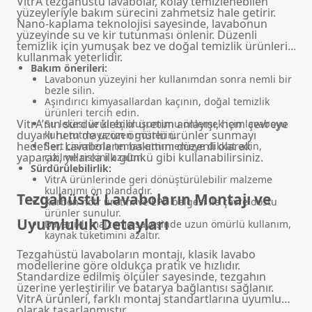
VitrA tezgahüstü lavabolar, kolay temizlenebilen
yüzeyleriyle bakım sürecini zahmetsiz hale getirir.
Nano-kaplama teknolojisi sayesinde, lavabonun
yüzeyinde su ve kir tutunması önlenir. Düzenli
temizlik için yumuşak bez ve doğal temizlik ürünleri
kullanmak yeterlidir.
Bakım önerileri:
Lavabonun yüzeyini her kullanımdan sonra nemli bir
bezle silin.
Aşındırıcı kimyasallardan kaçının, doğal temizlik
ürünleri tercih edin.
VitrA’nın sürdürülebilir üretim anlayışı, hem çevreye
Su lekesi ve kireç oluşumunu önlemek için lavaboyu
duyarlı hem de uzun ömürlü ürünler sunmayı
kuru tutmaya özen gösterin.
hedefler. Lavaboların bakımını düzenli olarak
Sert cisimlerle temas ettirmemeye dikkat edin,
yaparak, yıllarca ilk günkü gibi kullanabilirsiniz.
çizilme riskini azaltın.
Sürdürülebilirlik:
VitrA ürünlerinde geri dönüştürülebilir malzeme
kullanımı ön plandadır.
Tezgahüstü Lavaboların Montajı ve
Karbon nötr üretim ve EPD belgesi ile çevre dostu
ürünler sunulur.
Uyumluluk Detayları
Dayanıklı malzeme sayesinde uzun ömürlü kullanım,
kaynak tüketimini azaltır.
Tezgahüstü lavaboların montajı, klasik lavabo
modellerine göre oldukça pratik ve hızlıdır.
Standardize edilmiş ölçüler sayesinde, tezgahın
üzerine yerleştirilir ve batarya bağlantısı sağlanır.
VitrA ürünleri, farklı montaj standartlarına uyumlu
olarak tasarlanmıştır.