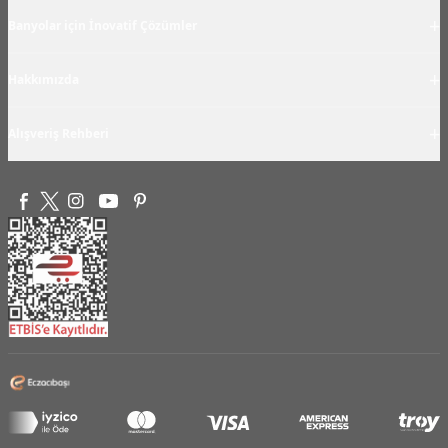
+
Banyolar için İnovatif Çözümler
+
Hakkımızda
+
Alışveriş Rehberi