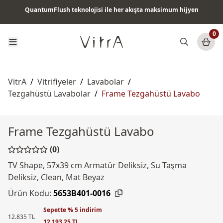
QuantumFlush teknolojisi ile her akışta maksimum hijyen
Tüm ürünlerde vade farksız 6 ay taksit & ücretsiz kargo
0
VitrA
/
Vitrifiyeler
/
Lavabolar
/
Tezgahüstü Lavabolar
/
Frame Tezgahüstü Lavabo
Frame Tezgahüstü Lavabo
(0)
TV Shape, 57x39 cm Armatür Deliksiz, Su Taşma
Deliksiz, Clean, Mat Beyaz
Ürün Kodu:
5653B401-0016
Sepette % 5 indirim
12.835 TL
12.193,25 TL