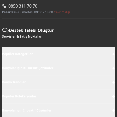
0850 311 70 70
Pazartesi - Cumartesi 09:00 - 18:00
Çevrim dışı
Destek Talebi Oluştur
Servisler & Satış Noktaları
+
Popüler Kategoriler
+
Banyolar için Kusursuz Çözümler
+
Banyo Trendleri
+
Popüler Koleksiyonlar
+
Banyolar için İnovatif Çözümler