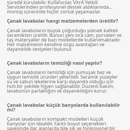
sürede kurulabilir. Kullanıcılar, VitrA Yetkili
Servislerinden profesyonel destek aldıklarında
montaj sürecinde hiçbir zorluk yaşamazlar.
Çanak lavabolar hangi malzemelerden üretilir?
Çanak lavaboların büyük çoğunluğu yüksek kaliteli
seramikten üretilir. Bunun yanı sıra cam, porselen ve
taş materyaller de bazı modellerde kullanılmaktadır.
Her malzemenin kendine özgü avantajları ve
dayanıklılık seviyeleri bulunur.
Çanak lavaboların temizliği nasıl yapılır?
Çanak lavaboların temizliği için yumuşak bez ve
uygun temizlik ürünleri yeterlidir. Seramik yüzeyler
su ve sabun lekelerine karşı dayanıklı olduğu için
hızlı bir şekilde hijyen sağlanabilir. Düzenli bakım,
lavabonun parlaklığını ve dayanıklılığını korur.
Çanak lavabolar küçük banyolarda kullanılabilir
mi?
Çanak lavaboların kompakt modelleri küçük
banyolar için idealdir. Farklı boyut seçenekleri
sayesinde dar alanlarda bile şık ve fonksiyonel bir