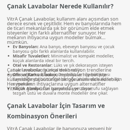
Çanak Lavabolar Nerede Kullanılır?
VitrA Çanak Lavabolar, kullanım alanı açısından son
derece esnek ve çeşitlidir. Hem ev banyolarında hem
de ticari mekanlarda şık bir görünüm elde etmek
isteyenler için farklı alternatifler sunuyor. Her
mekanın ihtiyacına uygun modeller bulmak
mümkün.
Ev Banyoları:
Ana banyo, ebeveyn banyosu ve çocuk
banyosu gibi farklı alanlarda kullanılabilir.
Misafir Tuvaletleri:
Minimalist ve kompakt modeller,
küçük alanlarda ideal bir tercih.
Otel ve Restoranlar:
Lüks ve şık dekorasyon isteyen
Çanak lavabolar, güncel dekorasyon trendlerine
ticari mekanlarda sıkça tercih edilir.
uyum sağlarken,
banyo mobilyaları
ile birlikte
Ofis ve Kamu Alanları:
Dayanıklı ve hijyenik yapısı
kullanıldığında bütünsel bir görünüm elde edilebilir.
sayesinde yoğun trafiğin olduğu alanlarda kullanım için
Her mekanın ihtiyaçlarına uygun alternatifler
uygundur.
VitrA’nın geniş ürün gamında yer alıyor.
Küçük Alanlar:
Dar banyolarda yer tasarrufu sağlayan
tezgah üstü ve duvara monte modeller öne çıkar.
Çanak Lavabolar İçin Tasarım ve
Kombinasyon Önerileri
VitrA Çanak Lavabolar ile banyonuza yepyeni bir