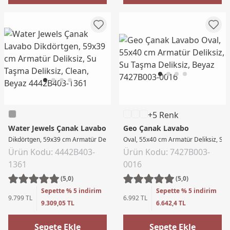
+5 Renk
Water Jewels Çanak Lavabo
Geo Çanak Lavabo
Dikdörtgen, 59x39 cm Armatür Deliksiz, Su Taşma Deliksiz, Clean, Beyaz
Oval, 55x40 cm Armatür Deliksiz, Su 
Ürün Kodu: 4442B403-
Ürün Kodu: 7427B003-
1361
0016
(5,0)
(5,0)
Sepette % 5 indirim
Sepette % 5 indirim
9.799 TL
6.992 TL
9.309,05 TL
6.642,4 TL
Sepete Ekle
Sepete Ekle