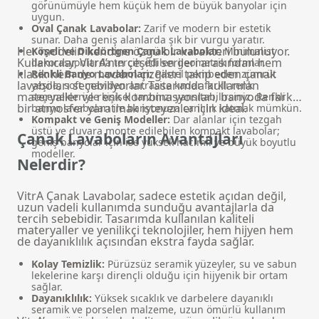
görünümüyle hem küçük hem de büyük banyolar için
uygun.
Oval Çanak Lavabolar:
Zarif ve modern bir estetik
sunar. Daha geniş alanlarda şık bir vurgu yaratır.
Her modelin kendine özgü bir karakteri bulunuyor.
Köşeli ve Dikdörtgen Çanak Lavabolar:
Minimalist
Kullanıcılar, VitrA’nın çeşitli serileri arasından hem
dekorasyonlarda tercih edilen geometrik formlar.
klasik hem de modern çizgileri takip eden çanak
Renkli Banyo Lavaboları:
Pastel pembeden zümrüt
lavaboları seçebiliyorlar. Tasarımda kullanılan
yeşile, soft maviden antrasite kadar farklı renk
materyaller ve renk kombinasyonları, banyoda farklı
seçenekleriyle kişisel tarzınızı yansıtabilirsiniz.
Renkli
bir atmosfer yaratmak isteyenler için ideal.
banyo lavaboları
ile banyonuza canlılık katmak mümkün.
Kompakt ve Geniş Modeller:
Dar alanlar için tezgah
üstü ve duvara monte edilebilen kompakt lavabolar;
Çanak Lavaboların Avantajları
geniş banyolar için ise yüksek hacimli ve büyük boyutlu
modeller.
Nelerdir?
VitrA Çanak Lavabolar, sadece estetik açıdan değil,
uzun vadeli kullanımda sunduğu avantajlarla da
tercih sebebidir. Tasarımda kullanılan kaliteli
materyaller ve yenilikçi teknolojiler, hem hijyen hem
de dayanıklılık açısından ekstra fayda sağlar.
Kolay Temizlik:
Pürüzsüz seramik yüzeyler, su ve sabun
lekelerine karşı dirençli olduğu için hijyenik bir ortam
sağlar.
Dayanıklılık:
Yüksek sıcaklık ve darbelere dayanıklı
seramik ve porselen malzeme, uzun ömürlü kullanım