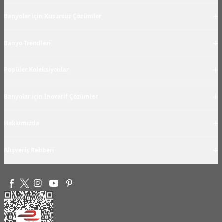
+
Banyolar için Kusursuz Çözümler
+
Banyo Trendleri
+
Popüler Koleksiyonlar
+
Banyolar için İnovatif Çözümler
+
Hakkımızda
+
Alışveriş Rehberi