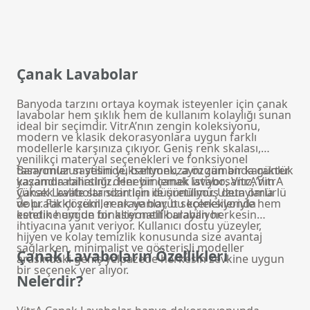
Çanak Lavabolar
Banyoda tarzını ortaya koymak isteyenler için çanak
lavabolar hem şıklık hem de kullanım kolaylığı sunan
ideal bir seçimdir. VitrA’nın zengin koleksiyonu,
modern ve klasik dekorasyonlara uygun farklı
modellerle karşınıza çıkıyor. Geniş renk skalası,
yenilikçi materyal seçenekleri ve fonksiyonel
tasarımlar sayesinde, banyonuza özgün bir karakter
Banyonuzun stilini yükseltmek, aynı zamanda günlük
kazandırabilirsiniz. Her bir çanak lavabo, VitrA’nın
yaşamda rahatlığı deneyimlemek istiyorsanız, VitrA
yüksek kalite standartları ile üretiliyor. Uzun ömürlü
Çanak Lavabolar sizin için düşünülmüş detaylarla
ve pratik çözümler arayanlar, bu koleksiyonda
dolu. Farklı şekil, renk ve boyut seçenekleriyle hem
kendine uygun bir alternatif bulabiliyor.
estetik hem de fonksiyonellik arayan herkesin
ihtiyacına yanıt veriyor. Kullanıcı dostu yüzeyler,
hijyen ve kolay temizlik konusunda size avantaj
sağlarken, minimalist ve gösterişli modeller
Çanak Lavaboların Özellikleri
arasındaki geniş yelpazede herkesin zevkine uygun
bir seçenek yer alıyor.
Nelerdir?