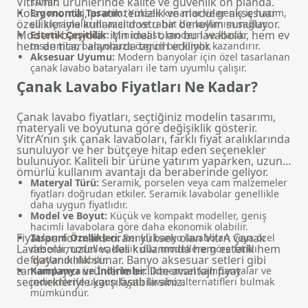
VitrA’nın ürünlerinde kalite ve güvenlik ön planda.
sunar.
Kolay montaj, pratik temizlik ve modüler aksesuar
Ergonomik Tasarım:
Yüksek kenarlar ve geniş iç hacim,
özellikleriyle kullanıcı dostu bir deneyim sunuluyor.
su sıçramalarını azaltır ve rahat bir kullanım sağlar.
Modern banyolar için ideal olan bu lavabolar, hem ev
Estetik Çeşitlilik:
Minimalist, modern ve klasik
hem de ticari alanlarda tercih ediliyor.
tasarımlar, banyonuza özgün bir kimlik kazandırır.
Aksesuar Uyumu:
Modern banyolar
için özel tasarlanan
çanak lavabo bataryaları ile tam uyumlu çalışır.
Çanak Lavabo Fiyatları Ne Kadar?
Çanak lavabo fiyatları, seçtiğiniz modelin tasarımı,
materyali ve boyutuna göre değişiklik gösterir.
VitrA’nın şık çanak lavaboları, farklı fiyat aralıklarında
sunuluyor ve her bütçeye hitap eden seçenekler
bulunuyor. Kaliteli bir ürüne yatırım yaparken, uzun
ömürlü kullanım avantajı da beraberinde geliyor.
Materyal Türü:
Seramik, porselen veya cam malzemeler
fiyatları doğrudan etkiler. Seramik lavabolar genellikle
daha uygun fiyatlıdır.
Model ve Boyut:
Küçük ve kompakt modeller, geniş
hacimli lavabolara göre daha ekonomik olabilir.
Fiyat/performans oranı yüksek olan VitrA Çanak
Tasarım Özellikleri:
Renkli banyo lavaboları veya özel
Lavabolar, uzun vadeli kullanımda hem estetik hem
desenli modeller, klasik düz modellere göre farklı
de dayanıklılık sunar.
Banyo aksesuar setleri
gibi
fiyatlandırılabilir.
tamamlayıcı ürünlerle birlikte avantajlı fiyat
Kampanya ve İndirimler:
Dönemsel kampanyalar ve
seçenekleriyle karşılaşabilirsiniz.
indirimlerle uygun fiyatlı lavabo alternatifleri bulmak
mümkündür.