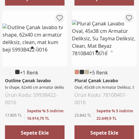
+1 Renk
+5 Renk
Outline Çanak lavabo
Plural Çanak Lavabo
tv shape, 62x40 cm armatür deliksiz, clean, mat kum beji
Oval, 45x38 cm Armatür Deliksiz, Su 
Ürün Kodu: 5993B422-
Ürün Kodu: 7810B401-
0016
0016
Sepette % 5 indirim
Sepette % 5 indirim
17.805 TL
23.842 TL
16.914,75 TL
22.649,9 TL
Sepete Ekle
Sepete Ekle