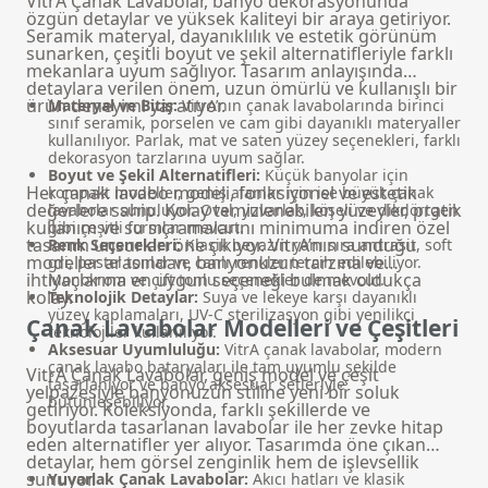
VitrA Çanak Lavabolar, banyo dekorasyonunda
özgün detaylar ve yüksek kaliteyi bir araya getiriyor.
Seramik materyal, dayanıklılık ve estetik görünüm
sunarken, çeşitli boyut ve şekil alternatifleriyle farklı
mekanlara uyum sağlıyor. Tasarım anlayışında
detaylara verilen önem, uzun ömürlü ve kullanışlı bir
ürün deneyimi yaratıyor.
Materyal ve Bitiş:
VitrA’nın çanak lavabolarında birinci
sınıf seramik, porselen ve cam gibi dayanıklı materyaller
kullanılıyor. Parlak, mat ve saten yüzey seçenekleri, farklı
dekorasyon tarzlarına uyum sağlar.
Boyut ve Şekil Alternatifleri:
Küçük banyolar için
Her çanak lavabo modeli, fonksiyonel ve estetik
kompakt modeller, geniş alanlar için ise büyük çanak
değerlere sahip. Kolay temizlenebilen yüzeyler, pratik
lavabolar sunuluyor. Oval, yuvarlak, köşeli ve dikdörtgen
kullanım ve su sıçramalarını minimuma indiren özel
gibi çeşitli formlar mevcut.
tasarım unsurları öne çıkıyor. VitrA’nın sunduğu
Renk Seçenekleri:
Klasik beyazın yanı sıra antrasit, soft
modeller arasından, banyonuzun tarzına ve
gri, pastel tonlar ve canlı renkler tercih edilebiliyor.
ihtiyaçlarına en uygun seçeneği bulmak oldukça
Monokrom ve çift tonlu seçenekler de mevcut.
kolay.
Teknolojik Detaylar:
Suya ve lekeye karşı dayanıklı
yüzey kaplamaları, UV-C sterilizasyon gibi yenilikçi
Çanak Lavabolar Modelleri ve Çeşitleri
teknolojiler kullanılıyor.
Aksesuar Uyumluluğu:
VitrA çanak lavabolar, modern
çanak lavabo bataryaları
ile tam uyumlu şekilde
VitrA Çanak Lavabolar, geniş model ve çeşit
tasarlanıyor ve banyo aksesuar setleriyle
yelpazesiyle banyonuzun stiline yeni bir soluk
bütünleşebiliyor.
getiriyor. Koleksiyonda, farklı şekillerde ve
boyutlarda tasarlanan lavabolar ile her zevke hitap
eden alternatifler yer alıyor. Tasarımda öne çıkan
detaylar, hem görsel zenginlik hem de işlevsellik
sunuyor.
Yuvarlak Çanak Lavabolar:
Akıcı hatları ve klasik