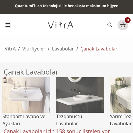
QuantumFlush teknolojisi ile her akışta maksimum hijyen
Tüm ürünlerde vade farksız 6 ay taksit & ücretsiz kargo
0
VitrA
/
Vitrifiyeler
/
Lavabolar
/
Çanak Lavabolar
Çanak Lavabolar
Standart Lavabo ve
Tezgahüstü
Yarım Tez
Ayakları
Lavabolar
Lavabolar
Çanak Lavabolar için 158 sonuç listeleniyor