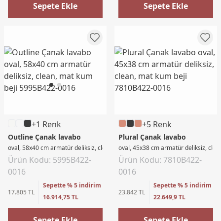
Sepete Ekle
Sepete Ekle
+1 Renk
+5 Renk
Outline Çanak lavabo
Plural Çanak lavabo
oval, 58x40 cm armatür deliksiz, clean, mat kum beji
oval, 45x38 cm armatür deliksiz, clea
Ürün Kodu: 5995B422-
Ürün Kodu: 7810B422-
0016
0016
Sepette % 5 indirim
Sepette % 5 indirim
17.805 TL
23.842 TL
16.914,75 TL
22.649,9 TL
Sepete Ekle
Sepete Ekle