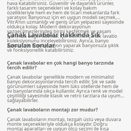
hava katabilirsiniz. Güvenilir ve dayanıklı ürünler,
farklı tasarım seçenekleri ve kolay bakım
özellikleriyle hem ev hem de ticari mekanlarda fark
yaratıyor. Banyonuz için en uygun modeli seçmek,
VitrA’nın uzmanlığı ve geniş ürün yelpazesi sayesinde
oldukça kolay. Modern dekorasyonun
vazgeçilmezlerinden birini keşfetmek ve yaşam
Çanak Lavabolar Hakkında Sık
alanınıza değer katmak için VitrA’nın çanak lavabo
koleksiyonunu inceleyebilirsiniz. Ayrıca,
banyo
Sorulan Sorular
aynaları
ile kombinasyon yaparak banyonuza şıklık
ve fonksiyonellik katabilirsiniz.
Çanak lavabolar en çok hangi banyo tarzında
tercih edilir?
Çanak lavabolar genellikle modern ve minimalist
banyo dekorasyonlarında tercih edilir. Şık ve sade
görünümleri sayesinde hem lüks otellerde hem de
ev banyolarında sıkça kullanılır. Ayrıca renk ve model
çeşitliliği sayesinde klasik ve retro tarzlara da uyum
sağlayabilirler.
Çanak lavaboların montajı zor mudur?
Çanak lavaboların montajı, tezgah üstü veya duvara
monte seçenekleriyle oldukça kolaydır. Doğru
montaj aparatları ve uygun ölçü seçimi ile kısa