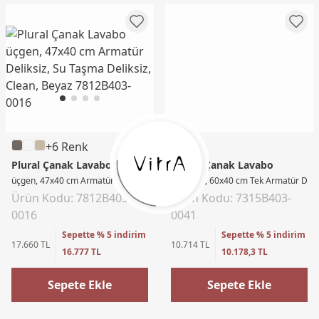
+6 Renk
Plural Çanak Lavabo
Liquid Çanak Lavabo
üçgen, 47x40 cm Armatür Deliksiz, Su Taşma Deliksiz, Clean, Beyaz
Yuvarlak, 60x40 cm Tek Armatür Delik
Ürün Kodu: 7812B403-
Ürün Kodu: 7315B403-
0016
0041
Sepette % 5 indirim
Sepette % 5 indirim
17.660 TL
10.714 TL
16.777 TL
10.178,3 TL
Sepete Ekle
Sepete Ekle