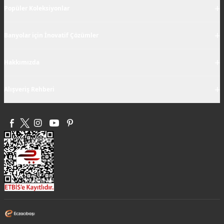
+
Popüler Koleksiyonlar
+
Banyolar için İnovatif Çözümler
+
Hakkımızda
+
Alışveriş Rehberi