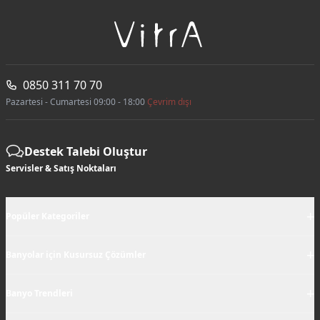
0850 311 70 70
Pazartesi - Cumartesi 09:00 - 18:00
Çevrim dışı
Destek Talebi Oluştur
Servisler & Satış Noktaları
+
Popüler Kategoriler
+
Banyolar için Kusursuz Çözümler
+
Banyo Trendleri