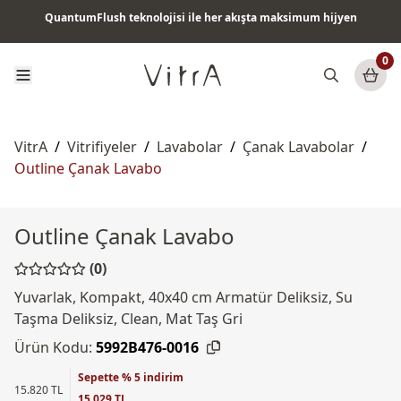
QuantumFlush teknolojisi ile her akışta maksimum hijyen
Tüm ürünlerde vade farksız 6 ay taksit & ücretsiz kargo
0
VitrA
/
Vitrifiyeler
/
Lavabolar
/
Çanak Lavabolar
/
Outline Çanak Lavabo
Outline Çanak Lavabo
(0)
Yuvarlak, Kompakt, 40x40 cm Armatür Deliksiz, Su
Taşma Deliksiz, Clean, Mat Taş Gri
Ürün Kodu:
5992B476-0016
Sepette % 5 indirim
15.820 TL
15.029 TL