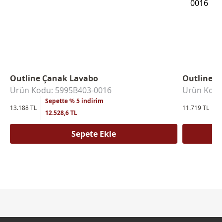
Outline Çanak Lavabo
Outline 
Ürün Kodu: 5995B403-0016
Ürün Kodu
Sepette % 5 indirim
S
13.188 TL
11.719 TL
12.528,6 TL
1
Sepete Ekle