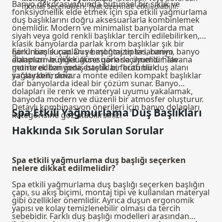
Banyo dekorasyonunda bütünsel bir şıklık ve
montaj seçenekleri, fiyat üzerinde etkili olabilir.
fonksiyonellik elde etmek için spa etkili yağmurlama
duş başlıklarını doğru aksesuarlarla kombinlemek
önemlidir. Modern ve minimalist banyolarda mat
siyah veya gold renkli başlıklar tercih edilebilirken,
klasik banyolarda parlak krom başlıklar şık bir
görünüm sunar. Duş başlığınızın tasarımını, banyo
Farklı başlık çapları ve montaj tipleri, banyo
dolapları ve diğer aksesuarlarla uyumlu hale
alanınızın büyüklüğüne göre seçilmelidir. Tavana
getirerek banyoda estetik bir bütünlük
monte edilen geniş başlıklar, ferah bir duş alanı
sağlayabilirsiniz.
yaratırken; duvara monte edilen kompakt başlıklar
dar banyolarda ideal bir çözüm sunar. Banyo
dolapları ile renk ve materyal uyumu yakalamak,
banyoda modern ve düzenli bir atmosfer oluşturur.
Detaylı kombinasyon önerileri için
banyo dolapları
Spa Etkili Yağmurlama Duş Başlıkları
kategorisine göz atabilirsiniz.
Hakkında Sık Sorulan Sorular
Spa etkili yağmurlama duş başlığı seçerken
nelere dikkat edilmelidir?
Spa etkili yağmurlama duş başlığı seçerken başlığın
çapı, su akış biçimi, montaj tipi ve kullanılan materyal
gibi özellikler önemlidir. Ayrıca duşun ergonomik
yapısı ve kolay temizlenebilir olması da tercih
sebebidir. Farklı duş başlığı modelleri arasından