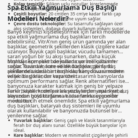
Kolay temizlik:
Silikon uçlu nozullar, kireçlenmede
Spa Etkili Yağmurlama Duş Başlığı
temizlik işlemini kolaylaştırır.
Çeşitli boyutlar:
20 cm’den 35 cm’ye kadar farklı çap
Modelleri Nelerdir?
seçenekleri, her banyo tipine uyum sağlar.
Çevre dostu teknolojiler:
Su tasarrufu sağlayan özel
akış sistemleri, doğaya duyarlı kullanım imkanı sunar.
Banyo keyfinizi kişiselleştirmek için farklı modellerde
spa etkili yağmurlama duş başlıkları tercih
edebilirsiniz. VitrA'nın geniş ürün gamında yer alan
başlıklar, geometrik şekillerden klasik çizgilere kadar
uzanıyor. Büyük çaplı başlıklar, vücudu tamamen
saran yoğun bir su akışı sunarken, daha küçük
başlıklar kompakt banyolarda verimli kullanım
Montaj seçenekleri de kullanıcıya özel çözümler
sağlar. Yuvarlak, kare ve dikdörtgen gibi farklı
sunar. Tavana monte edilen başlıklar, geniş duş
şekillerde tasarlanan başlıklar, banyonuza modern
alanlarında ideal bir tercih olurken; duvara monte
ve şık bir görünüm kazandırır.
edilen başlıklar, dar veya özel tasarımlı banyolarda
optimum performans sağlar. Renk alternatifleri ise
banyonuza karakter katmak için geniş bir yelpaze
sunar; klasik krom parlak yüzeylerden mat siyaha,
Farklı başlık modelleri arasında seçim yaparken, duş
beyazdan gold tonlarına kadar farklı seçenekler
alanınızın büyüklüğüne ve tasarımına uygun bir
mevcuttur.
model tercih etmek önemlidir. Spa etkili yağmurlama
duş başlıkları,
bataryalı duş sistemleri
ile uyumlu
olarak kullanılabilir ve banyonuzda bütünsel bir
yenilenme sağlar.
Yuvarlak başlıklar:
Geniş çaplı ve klasik tasarımlarıyla
ferah bir duş alanı sunar. Özellikle büyük banyolar için
ideal.
Kare başlıklar:
Modern ve minimalist çizgileriyle şehirli