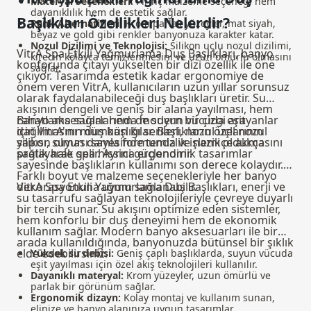
Materyal Seçenekleri:
Pirinç malzeme seçeneği hem
dayanıklılık hem de estetik sağlar.
Başlıkları Özellikleri Nelerdir?
Renk Alternatifleri:
Krom parlak yüzeyler, mat siyah,
beyaz ve gold gibi renkler banyonuza karakter katar.
Nozul Dizilimi ve Teknolojisi:
Silikon uçlu nozul dizilimi,
VitrA Spa Etkili Yağmurlama Duş Başlıkları, banyo
kirecin kolayca temizlenmesini ve uzun ömürlü olmasını
konforunda çıtayı yükselten bir dizi özellik ile öne
sağlar.
çıkıyor. Tasarımda estetik kadar ergonomiye de
önem veren VitrA, kullanıcıların uzun yıllar sorunsuz
olarak faydalanabileceği duş başlıkları üretir. Su
akışının dengeli ve geniş bir alana yayılması, hem
rahatlama sağlar hem de suyun vücuda eşit
Banyo aksesuarlarında modern bir çizgi arayanlar
dağılmasını mümkün kılar. Başlıkların özel nozul
için VitrA'nın duş başlığı serileri, nozul uçlarının
yapısı, suyun damla formunda ve nazikçe akmasını
silikon olması sayesinde temizlik işlemi oldukça
sağlayarak spa hissini güçlendirir.
pratik hale gelir. Ayrıca ergonomik tasarımlar
sayesinde başlıkların kullanımı son derece kolaydır.
Farklı boyut ve malzeme seçenekleriyle her banyo
dekorasyonuna uyum sağlanabilir.
VitrA Spa Etkili Yağmurlama Duş Başlıkları, enerji ve
su tasarrufu sağlayan teknolojileriyle çevreye duyarlı
bir tercih sunar. Su akışını optimize eden sistemler,
hem konforlu bir duş deneyimi hem de ekonomik
kullanım sağlar.
Modern banyo aksesuarları
ile bir
arada kullanıldığında, banyonuzda bütünsel bir şıklık
elde edebilirsiniz.
Yüksek su debisi:
Geniş çaplı başlıklarda, suyun vücuda
eşit yayılması için özel akış teknolojileri kullanılır.
Dayanıklı materyal:
Krom yüzeyler, uzun ömürlü ve
parlak bir görünüm sağlar.
Ergonomik dizayn:
Kolay montaj ve kullanım sunan,
elinize ve banyo alanınıza uygun tasarımlar.