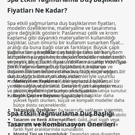
Fiyatları Ne Kadar?
Spa etkili yağmurlama duş başlıklarının fiyatları,
modelin özelliklerine, materyaline ve tasarımına
göre değişiklik gösterir. Paslanmaz çelik ve krom
kaplama gibi dayanıklı materyallerin kullanıldığı
başlıklar, uzun ömürlü bir kullanım sunarken fiyat
aralığı da buna bağlı olarak farklılaşır. Büyük çaplı
yağmurlama başlıkları, estetik ve lüks bir banyo
Kullanıcılar genellikle duş başlığı satın alırken, hem
atmosferi yaratırken; kompakt modeller ekonomik
bütçelerine uygun hem de konforlu bir model tercih
ve pratik bir çözüm sunar. VitrA'nın ürünlerinde fiyat-
etmeye çalışır. Farklı fiyat aralıklarına sahip VitrA Spa
performans dengesi ön plandadır; kalite ve
Etkili Yağmurlama Duş Başlıkları, kampanya ve
dayanıklılıktan ödün vermeden, bütçenize uygun bir
indirim dönemlerinde daha avantajlı seçenekler
duş başlığı bulmak mümkündür.
sunar. Ayrıca bataryalı duş sistemleriyle uyumlu
modelleri tercih ederek, banyonuzda bütünsel bir
Materyal ve Kaplama:
Farklı kaplama başlıklar,
yenilik sağlayabilirsiniz. Detaylı fiyat karşılaştırması
dayanıklılık ve parlaklık sunarken; özel alaşımlar ve
ve ürün çeşitleri için
banyo aksesuarları
plastik modeller daha ekonomik fiyatlarla satışa sunulur.
kategorisinde inceleme yapabilirsiniz.
Başlık Çapı ve Boyutu:
Büyük çaplı başlıklar daha
yüksek fiyatlı olurken, küçük ve kompakt modeller daha
bütçe dostu seçeneklerdir.
Teknolojik Özellikler:
Su tasarrufu sağlayan sistemler,
Spa Etkili Yağmurlama Duş Başlığı
özel nozul dizilimi ve ekstra fonksiyonlar fiyatı artırabilir.
Tasarım ve Renk Alternatifleri:
Gold, mat siyah veya
Tasarım ve Kombinasyon Önerileri
özel renk kombinasyonları, standart modellere göre
farklı fiyat aralıklarında sunulabilir.
Montaj Tipi ve Uyumluluk:
Tavandan veya duvardan