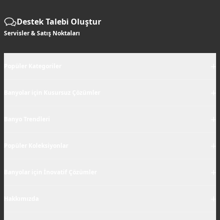
Destek Talebi Oluştur
Servisler & Satış Noktaları
+
Popüler Kategoriler
+
Banyolar için Kusursuz Çözümler
+
Banyo Trendleri
+
Popüler Koleksiyonlar
+
Banyolar için İnovatif Çözümler
+
Hakkımızda