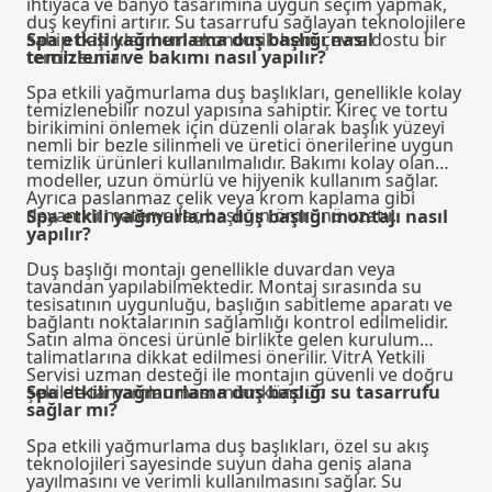
ihtiyaca ve banyo tasarımına uygun seçim yapmak,
duş keyfini artırır. Su tasarrufu sağlayan teknolojilere
sahip başlıklar hem ekonomik hem çevre dostu bir
Spa etkili yağmurlama duş başlığı nasıl
tercih sunar.
temizlenir ve bakımı nasıl yapılır?
Spa etkili yağmurlama duş başlıkları, genellikle kolay
temizlenebilir nozul yapısına sahiptir. Kireç ve tortu
birikimini önlemek için düzenli olarak başlık yüzeyi
nemli bir bezle silinmeli ve üretici önerilerine uygun
temizlik ürünleri kullanılmalıdır. Bakımı kolay olan
modeller, uzun ömürlü ve hijyenik kullanım sağlar.
Ayrıca paslanmaz çelik veya krom kaplama gibi
dayanıklı materyaller, başlığın ömrünü uzatır.
Spa etkili yağmurlama duş başlığı montajı nasıl
yapılır?
Duş başlığı montajı genellikle duvardan veya
tavandan yapılabilmektedir. Montaj sırasında su
tesisatının uygunluğu, başlığın sabitleme aparatı ve
bağlantı noktalarının sağlamlığı kontrol edilmelidir.
Satın alma öncesi ürünle birlikte gelen kurulum
talimatlarına dikkat edilmesi önerilir. VitrA Yetkili
Servisi uzman desteği ile montajın güvenli ve doğru
şekilde tamamlanması mümkündür.
Spa etkili yağmurlama duş başlığı su tasarrufu
sağlar mı?
Spa etkili yağmurlama duş başlıkları, özel su akış
teknolojileri sayesinde suyun daha geniş alana
yayılmasını ve verimli kullanılmasını sağlar. Su