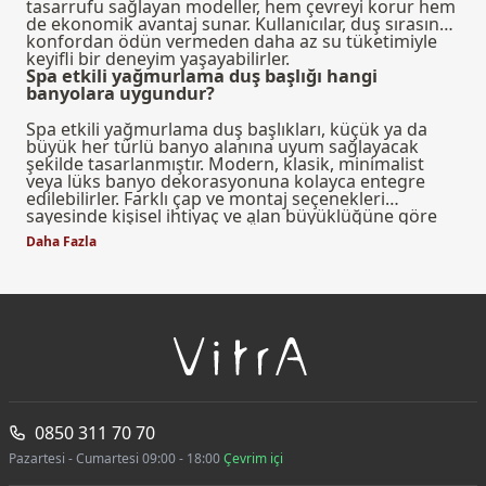
tasarrufu sağlayan modeller, hem çevreyi korur hem
de ekonomik avantaj sunar. Kullanıcılar, duş sırasında
konfordan ödün vermeden daha az su tüketimiyle
keyifli bir deneyim yaşayabilirler.
Spa etkili yağmurlama duş başlığı hangi
banyolara uygundur?
Spa etkili yağmurlama duş başlıkları, küçük ya da
büyük her türlü banyo alanına uyum sağlayacak
şekilde tasarlanmıştır. Modern, klasik, minimalist
veya lüks banyo dekorasyonuna kolayca entegre
edilebilirler. Farklı çap ve montaj seçenekleri
sayesinde kişisel ihtiyaç ve alan büyüklüğüne göre
en uygun model seçilebilir. Özellikle evde spa
Daha Fazla
deneyimi yaşamak isteyenler için ideal bir tercihtir.
0850 311 70 70
Pazartesi - Cumartesi 09:00 - 18:00
Çevrim içi