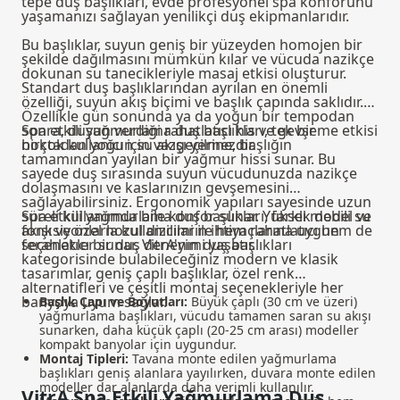
tepe duş başlıkları
, evde profesyonel spa konforunu
yaşamanızı sağlayan yenilikçi duş ekipmanlarıdır.
Bu başlıklar, suyun geniş bir yüzeyden homojen bir
şekilde dağılmasını mümkün kılar ve vücuda nazikçe
dokunan su tanecikleriyle masaj etkisi oluşturur.
Standart duş başlıklarından ayrılan en önemli
özelliği, suyun akış biçimi ve başlık çapında saklıdır.
Özellikle gün sonunda ya da yoğun bir tempodan
sonra, duşun verdiği rahatlatıcı his ve gevşeme etkisi
Spa etkili yağmurlama duş başlıkları, tek bir
birçok kullanıcı için vazgeçilmezdir.
noktadan yoğun su akışı yerine, başlığın
tamamından yayılan bir yağmur hissi sunar. Bu
sayede duş sırasında suyun vücudunuzda nazikçe
dolaşmasını ve kaslarınızın gevşemesini
sağlayabilirsiniz. Ergonomik yapıları sayesinde uzun
süreli kullanımda bile konfor sunar. Yüksek debili su
Spa etkili yağmurlama duş başlıkları, farklı model ve
akışı ve özel nozul dizilimi ile hem rahatlatıcı hem de
fonksiyonlarla kullanıcıların ihtiyaçlarına uygun
ferahlatıcı bir duş deneyimi yaşatır.
seçenekler sunar. VitrA'nın
duş başlıkları
kategorisinde bulabileceğiniz modern ve klasik
tasarımlar, geniş çaplı başlıklar, özel renk
alternatifleri ve çeşitli montaj seçenekleriyle her
banyoya uyum sağlar.
Başlık Çapı ve Boyutları:
Büyük çaplı (30 cm ve üzeri)
yağmurlama başlıkları, vücudu tamamen saran su akışı
sunarken, daha küçük çaplı (20-25 cm arası) modeller
kompakt banyolar için uygundur.
Montaj Tipleri:
Tavana monte edilen yağmurlama
başlıkları geniş alanlara yayılırken, duvara monte edilen
modeller dar alanlarda daha verimli kullanılır.
VitrA Spa Etkili Yağmurlama Duş