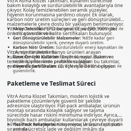
VitrA Asma Klozet Takımları, kullanım sürecinde
bakım kolaylığı ve sürdürülebilirlik avantajlarıyla öne
çıkıyor. Kolay temizlenebilen seramik yüzeyler,
hijyenin korunmasına yardımcı oluyor. Ek olarak,
karbon nötr üretim süreçleri ve geri dönüştürülebilir
malzemelerle çevre dostu bir yaklaşım benimseniyor.
VitrA ürünlerinde EPD belgesi, CE ve ISO 9001 gibi
Kolay Temizlik:
Pürüzsüz seramik yüzeyler, nemli bez ile
önemli güvenlik ve kalite sertifikaları bulunuyor.
hızlıca temizlenebilir.
Geri Dönüştürülebilir Malzemeler:
%85’e kadar geri
dönüştürülebilir içerik, çevreye duyarlı üretim.
Karbon Nötr Üretim:
Sürdürülebilir enerji kaynakları ile
VitrA, sürdürülebilir banyo ürünleri arayan
çevreye minimum etki.
kullanıcılar için ideal bir tercih sunuyor. Bakım ve
Uzun Ömürlü Kullanım:
Dayanıklı metal aksam ve
temizlik işlemlerinde pratiklik sağlayan bu takımlar,
seramik, yıllar süren performans sağlar.
çevreye duyarlı üretim süreçleriyle de öne çıkıyor.
Güvenlik Sertifikaları:
CE, TÜV ve ISO 9001 belgeleri ile
güvenilirlik.
Paketleme ve Teslimat Süreci
VitrA Asma Klozet Takımları, modern lojistik ve
paketleme çözümleriyle güvenli bir şekilde
adresinize ulaştırılıyor. Flat-pack ambalajlar, ürünün
montajı sırasında kolaylık sağlıyor ve taşıma
sürecinde hasar riskini minimuma indiriyor. Ayrıca,
biyolojik bazlı ambalajlar kullanılarak çevreye duyarlı
bir teslimat anlayışı benimseniyor. Ürünün teslimatı
Flat-Pack Paketleme:
Kolay montaj ve taşıma için pratik
sırasında ücretsiz iade ve değişim imkânı da
ambalaj.