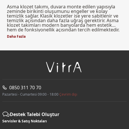
Asma klozet takımı, duvara monte edilen yapısıyla
zeminde birikinti oluşumunu engeller ve kolay
temizlik sağlar. Klasik klozetler ise yere sabitlenir ve
temizlik açısından daha fazla uğraş gerektirir. Asma
klozet takımları modern banyolarda hem estetik
hem de fonksiyonellik açısından tercih edilmektedir.
Daha Fazla
0850 311 70 70
Pazartesi - Cumartesi 09:00 - 18:00
Çevrim dışı
Destek Talebi Oluştur
Servisler & Satış Noktaları