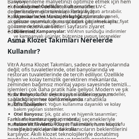
Banyo yenileme maliyetinizi optimize etmek için hem
sunar.
ekonomik hem de kaliteli alternatifleri
Fonksiyonel Özellikler:
Akıllı sensörler, UV-C
değerlendirmek mümkün. Farklı fiyat
sterilizasyon gibi teknolojik detaylar, fiyatı artırabilir.
kategorilerindeki ürünleri karşılaştırmak ve
Aksesuarlar ve Montaj Kolaylığı:
Kumanda paneli,
aksesuar uyumluluğunu gözden geçirmek için
gömme rezervuar ve sessiz kapak gibi aksesuarlar fiyat
gömme rezervuar setleri
sayfasını ziyaret
üzerinde etkili olabilir.
edebilirsiniz.
Dönemsel Kampanyalar:
VitrA’nın sunduğu indirimler
ve kampanyalı ürünler, bütçenize uygun seçenekler
Asma Klozet Takımları Nerelerde
sunar.
Kullanılır?
VitrA Asma Klozet Takımları, sadece ev banyolarında
değil; ofis tuvaletlerinde, otel banyolarında ve
restoran tuvaletlerinde de tercih ediliyor. Özellikle
hijyen ve kolay temizlik gerektiren mekanlarda,
zeminden bağımsız montaj yapısı sayesinde temizlik
işlemleri çok daha pratik hale geliyor. Modern ve şık
tasarımları, farklı dekorasyon stillerine uyum
Ev Banyosu:
Dar veya büyük alanlara uygun modeller,
sağladığı için her türlü mekanda rahatlıkla
aile kullanımına özel fonksiyonlar.
kullanılabiliyor.
Ofis Tuvaletleri:
Yoğun kullanıma dayanıklı ve kolay
bakım yapılan sistemler.
Otel Banyosu:
Şık, göz alıcı ve hijyenik tasarımlar;
Farklı mekanlara uygun montaj seçenekleriyle
misafir memnuniyeti için ideal.
sunulan VitrA Asma Klozet Takımları, hem küçük
Restoran Tuvaleti:
Kolay temizlenebilen, su tasarrufu
hem de büyük alanlarda kullanıcıların beklentilerini
sağlayan ve dayanıklı takımlar.
karşılıyor. Akıllı klozet teknolojileriyle donatılmış