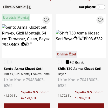
Filtre & Sırala:
Karşılaştır
Ücretsiz Montaj
Online Özel
+2 Renk
Sento Asma Klozet Seti
Shift T30 Asma Klozet Seti
Rim-ex, Gizli Montajlı, 54 cm Temassız, Clean, Beyaz
Beyaz
Ürün Kodu: 7948B403-
Ürün Kodu: 7041B003-
6262
6382
Sepette % 5 indirim
Sepette % 5 indirim
44.390 TL
14.702 TL
42.170,5 TL
13.966,9 TL