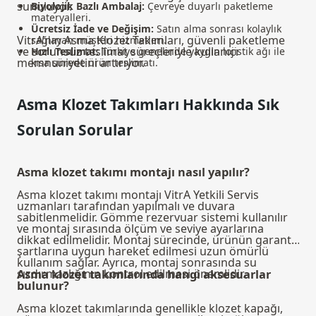
sunuluyor.
Biyolojik Bazlı Ambalaj:
Çevreye duyarlı paketleme
materyalleri.
Ücretsiz İade ve Değişim:
Satın alma sonrası kolaylık
VitrA’nın Asma Klozet Takımları, güvenli paketleme
sağlayan müşteri hizmetleri.
ve sorunsuz teslimat süreçleriyle kullanıcı
Hızlı Teslimat:
Türkiye genelinde yaygın lojistik ağı ile
memnuniyetini artırıyor.
kısa sürede ürün teslimatı.
Asma Klozet Takımları Hakkında Sık
Sorulan Sorular
Asma klozet takımı montajı nasıl yapılır?
Asma klozet takımı montajı VitrA Yetkili Servis
uzmanları tarafından yapılmalı ve duvara
sabitlenmelidir. Gömme rezervuar sistemi kullanılır
ve montaj sırasında ölçüm ve seviye ayarlarına
dikkat edilmelidir. Montaj sürecinde, ürünün garanti
şartlarına uygun hareket edilmesi uzun ömürlü
kullanım sağlar. Ayrıca, montaj sonrasında su
sızdırmazlığının kontrol edilmesi önemlidir.
Asma klozet takımlarında hangi aksesuarlar
bulunur?
Asma klozet takımlarında genellikle klozet kapağı,