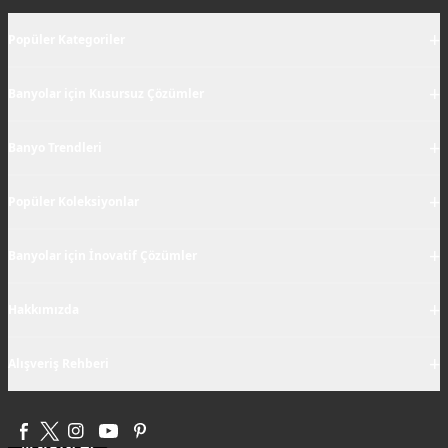
+
Popüler Kategoriler
+
Banyolar için Kusursuz Çözümler
+
Banyo Trendleri
+
Popüler Koleksiyonlar
+
Banyolar için İnovatif Çözümler
+
Hakkımızda
+
Alışveriş Rehberi