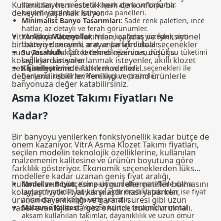
Kullanıcılar, hem estetik hem de konforlu bir
sterilizasyon, sensörlü kapak açma ve kapama,
deneyim yaşamak istiyor.
kişiselleştirilebilir kumanda panelleri.
Minimalist Banyo Tasarımları:
Sade renk paletleri, ince
hatlar, az detaylı ve ferah görünümler.
VitrA Asma Klozet Takımları, çağdaş ve fonksiyonel
Yenilikçi Materyaller:
Nano-kaplama yüzeyler, anti-
bir banyo deneyimi arayanlar için ideal seçenekler
bakteriyel seramik, mat ve parlak dokular.
sunuyor. Akıllı klozet teknolojisinin sunduğu
Su Tasarrufu:
Çift kademeli rezervuar, düşük su tüketimi
kolaylıklardan yararlanmak isteyenler,
akıllı klozet
sağlayan sistemler.
seti
kategorisinde farklı modelleri
Kişiselleştirme:
Farklı renk ve model seçenekleri ile
değerlendirebilirler. Yenilikçi ve trend ürünlerle
banyoda kişisel zevklere uygun çözümler.
banyonuza değer katabilirsiniz.
Asma Klozet Takımı Fiyatları Ne
Kadar?
Bir banyoyu yenilerken fonksiyonellik kadar bütçe de
önem kazanıyor. VitrA Asma Klozet Takımı fiyatları,
seçilen modelin teknolojik özelliklerine, kullanılan
malzemenin kalitesine ve ürünün boyutuna göre
farklılık gösteriyor. Ekonomik seçeneklerden lüks
modellere kadar uzanan geniş fiyat aralığı,
kullanıcıların bütçesine uygun alternatifler bulmasını
Model ve Boyut:
Kompakt modeller genellikle daha
kolaylaştırıyor. Fiyat karşılaştırması yaparken,
uygun fiyatlıdır; büyük ve akıllı özellikli takımlar ise fiyat
ürünün dayanıklılığı ve garanti süresi gibi uzun
açısından üst segmentte yer alır.
vadeli avantajlar da göz önünde bulundurulmalı.
Malzeme Kalitesi:
Yüksek kaliteli seramik ve metal
aksam kullanılan takımlar, dayanıklılık ve uzun ömür