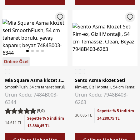
Online Özel
Mia Square Asma klozet seti
Sento Asma Klozet Seti
SmoothFlush, 54 cm taharet borulu, yavaş kapanır, beyaz
Rim-ex, Gizli Montajlı, 54 cm Temassı
Ürün Kodu: 7484B003-
Ürün Kodu: 7948B403-
6344
6263
(5,0)
Sepette % 5 indirim
36.085 TL
Sepette % 5 indirim
34.280,75 TL
14.611 TL
13.880,45 TL