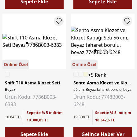
Sepete Ekle
Sepete Ekle
Online Özel
Online Özel
+5 Renk
Shift T10 Asma Klozet Seti
Sento Asma Klozet ve Klozet Kapağı Seti
Beyaz
56 cm, Beyaz taharet borulu, beyaz
Ürün Kodu: 7786B003-
Ürün Kodu: 7748B003-
6383
6248
Sepette % 5 indirim
Sepette % 5 indirim
10.843 TL
19.308 TL
10.300,85 TL
18.342,6 TL
Sepete Ekle
Gelince Haber Ver