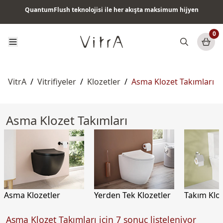
QuantumFlush teknolojisi ile her akışta maksimum hijyen
Tüm ürünlerde vade farksız 6 ay taksit & ücretsiz kargo
0
VitrA
/
Vitrifiyeler
/
Klozetler
/
Asma Klozet Takımları
Asma Klozet Takımları
Asma Klozetler
Yerden Tek Klozetler
Takım Kloz
Asma Klozet Takımları için 7 sonuç listeleniyor