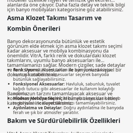
modeller özellikle hijyen ve temizlik gerektiren
alanlarda öne çıkıyor. Daha fazla detay ve teknik bilgi
için
banyo mobilyaları
kategorisine göz atabilirsiniz.
Asma Klozet Takımı Tasarım ve
Kombin Önerileri
Banyo dekorasyonunda bütünlük ve estetik
görünüm elde etmek için asma klozet takımı seçimi
kadar aksesuar ve mobilya kombinasyonu da
önemlidir. VitrA, farklı renk ve dokulardaki klozet
takımlarını, uyumlu banyo aksesuarları ile
tamamlamanızı sağlar. Modern çizgiler, sade detaylar
ve fonksiyonel aksesuarlar ile banyonuza kişisel bir
Renk Uyumu:
Klozet takımı ile aynı tonlarda veya
dokunuş katabilirsiniz.
kontrast renklerde aksesuarlar seçerek banyoda
bütünlük sağlayabilirsiniz.
Fonksiyonel Aksesuarlar:
Havluluk, sabunluk, tuvalet
kağıdı tutucu gibi aksesuarlar ile kullanım kolaylığı
Banyonuzun tarzını tamamlayacak aksesuar ve
artırılır.
kombinasyon önerileri için
banyo aksesuar setleri
Modern Mobilya Seçimi:
Minimalist veya klasik banyo
kategorisini inceleyebilirsiniz.
mobilyaları ile klozet takımınızı tamamlayabilirsiniz.
Aydınlatma ve Detaylar:
Doğru aydınlatma ile banyoda
ferah ve şık bir atmosfer yaratılır.
Bakım ve Sürdürülebilirlik Özellikleri