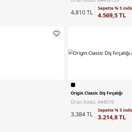
Sepette % 5 indi
4.810 TL
4.569,5 TL
Origin Classic Diş Fırçalığı
Ürün Kodu: A44518
Sepette % 5 indi
3.384 TL
3.214,8 TL