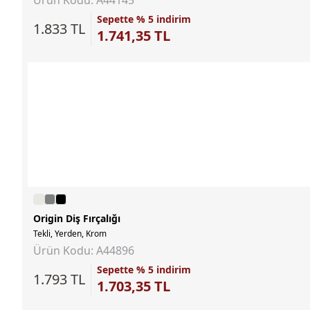
Sepette % 5 indirim
1.833 TL
1.741,35 TL
Origin Diş Fırçalığı
Tekli, Yerden, Krom
Ürün Kodu: A44896
Sepette % 5 indirim
1.793 TL
1.703,35 TL