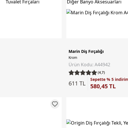
Tuvalet Fırçaları
Diğer Banyo Aksesuarları
Marin Diş Fırçalığı
Krom
Ürün Kodu: A44942
(4,7)
Sepette % 5 indiri
611 TL
580,45 TL