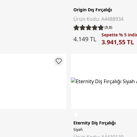
Origin Dış Fırçalığı
Ürün Kodu: A4488934
(5,0)
Sepette % 5 indi
4.149 TL
3.941,55 TL
Eternity Diş Fırçalığı
Siyah
Ürün Kodu: A4430139