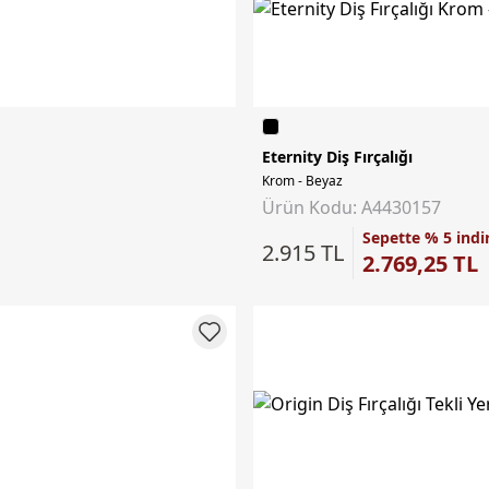
Eternity Diş Fırçalığı
Krom - Beyaz
Ürün Kodu: A4430157
Sepette % 5 indi
2.915 TL
2.769,25 TL