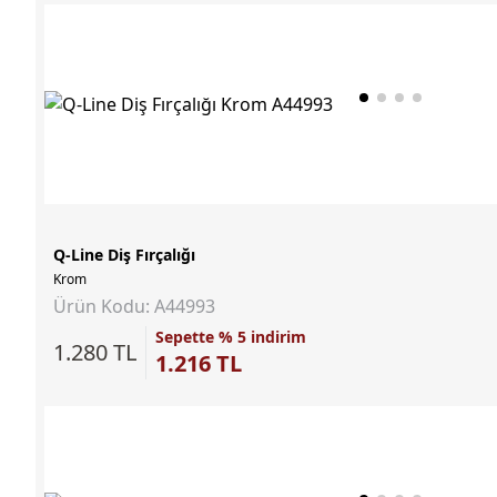
Q-Line Diş Fırçalığı
Krom
Ürün Kodu: A44993
Sepette % 5 indirim
1.280 TL
1.216 TL