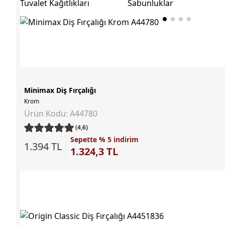
Tuvalet Kağıtlıkları
Sabunluklar
Minimax Diş Fırçalığı
Krom
Ürün Kodu: A44780
(4,6)
Sepette % 5 indirim
1.394 TL
1.324,3 TL