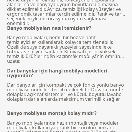
alanlarına ve banyoya uygun boyutlarda olmasına
dikkat edilmelidir. Ayrıca, temizliği kolay yüzeyler ve
ergonomik tasarımlar tercih edilmelidir. Renk ve tarz
seçenekleriyle dekorasyona uyum sağlaması
önemlidir.
Banyo mobilyaları nasıl temizlenir?
Banyo mobilyaları, nemli bir bez ve hafif
temizleyiciler kullanılarak kolayca temizlenebilir.
Özellikle suya dayanıklı yüzeyler sayesinde leke
tutmaz ve hijyen sağlanır. Kimyasal içeriği yüksek
temizlik ürünlerinden kaçınmak mobilyanın ömrünü
uzatır.
Dar banyolar için hangi mobilya modelleri
uygundur?
Dar banyolar için kompakt ve çok fonksiyonlu banyo
mobilyası modelleri tercih edilmelidir. Duvara monte
dolaplar, açık raf sistemleri ve küçük boyutlu lavabo
dolapları dar alanlarda maksimum verimlilik sağlar.
Banyo mobilyası montajı kolay mıdır?
Banyo mobilyalarında hazır montajlı veya modüler
mobilyalar, kullanıcıya pratik bir kurulum imkanı