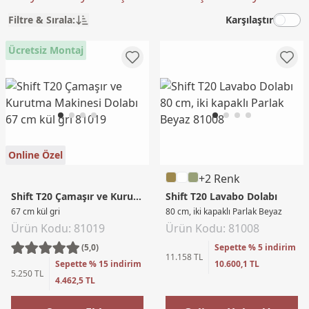
Filtre & Sırala:
Karşılaştır
Ücretsiz Montaj
Online Özel
+2 Renk
Shift T20 Çamaşır ve Kurutma Makinesi Dolabı
Shift T20 Lavabo Dolabı
67 cm kül gri
80 cm, iki kapaklı Parlak Beyaz
Ürün Kodu: 81019
Ürün Kodu: 81008
(5,0)
Sepette % 5 indirim
11.158 TL
Sepette % 15 indirim
10.600,1 TL
5.250 TL
4.462,5 TL