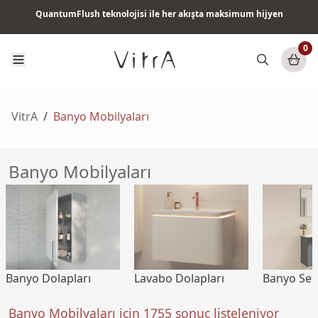
QuantumFlush teknolojisi ile her akışta maksimum hijyen
Tüm ürünlerde vade farksız 6 ay taksit & ücretsiz kargo
0
VitrA
/
Banyo Mobilyaları
Banyo Mobilyaları
Lavabo Dolapları
Banyo Set
Banyo Dolapları
Banyo Mobilyaları için 1755 sonuç listeleniyor