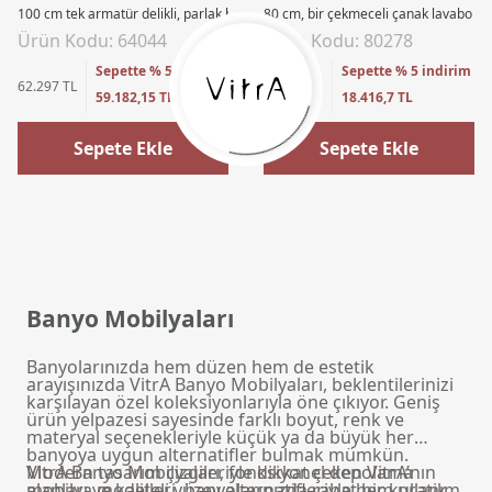
100 cm tek armatür delikli, parlak beyaz seramik lavabolu, koyu meşe
80 cm, bir çekmeceli çanak lavabo uy
Ürün Kodu: 64044
Ürün Kodu: 80278
Sepette % 5 indirim
Sepette % 5 indirim
62.297 TL
19.386 TL
59.182,15 TL
18.416,7 TL
Sepete Ekle
Sepete Ekle
Banyo Mobilyaları
Banyolarınızda hem düzen hem de estetik
arayışınızda VitrA Banyo Mobilyaları, beklentilerinizi
karşılayan özel koleksiyonlarıyla öne çıkıyor. Geniş
ürün yelpazesi sayesinde farklı boyut, renk ve
materyal seçenekleriyle küçük ya da büyük her
banyoya uygun alternatifler bulmak mümkün.
Modern tasarım çizgileriyle dikkat çeken VitrA’nın
VitrA Banyo Mobilyaları, fonksiyonel depolama
mobilya modelleri, banyolarınızda rahat bir kullanım
alanları ve kaliteli yüzey alternatifleriyle hem pratik