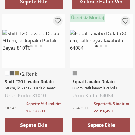
Sepete Ekle
Gelince Haber Ver
Ücretsiz Montaj
+2 Renk
Shift T20 Lavabo Dolabı
Equal Lavabo Dolabı
60 cm, iki kapaklı Parlak Beyaz
80 cm, raflı beyaz lavabolu
Ürün Kodu: 81010
Ürün Kodu: 64084
Sepette % 5 indirim
Sepette % 5 indirim
10.143 TL
23.491 TL
9.635,85 TL
22.316,45 TL
Sepete Ekle
Sepete Ekle