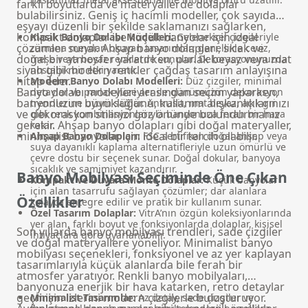
farklı boyutlarda ve materyallerde dolaplar
bulabilirsiniz. Geniş iç hacimli modeller, çok sayıda
eşyayı düzenli bir şekilde saklamanızı sağlarken,
kompakt dolaplar ise küçük banyolar için ideal
Klasik Banyo Dolabı Modelleri:
Geleneksel çizgileriyle
çözümler sunar.
Ahşap banyo dolapları
, sıcak ve
zamana meydan okuyan tasarımlar; genellikle ceviz,
doğal bir atmosfer yaratırken, parlak beyaz veya mat
meşe veya beyaz renklerde sunulur. Dekorasyonunuzda
siyah gibi modern renkler çağdaş tasarım anlayışına
nostaljik bir etki yaratır.
hitap eder.
Modern Banyo Dolabı Modelleri:
Düz çizgiler, minimal
Banyo dolabı modelleri arasından seçim yaparken,
detaylar ve parlak yüzeyler ile günümüzün dekorasyon
banyonuzun büyüklüğünü, kullanım alışkanlıklarınızı
trendlerine uyum sağlar. Antrasit, mat beyaz, açık gri
ve dekorasyon stilinizi göz önünde bulundurmanız
gibi renk kombinasyonlarıyla banyonuza ferah bir hava
gerekir. Ahşap banyo dolapları gibi doğal materyaller,
katar.
minimalist banyolar için ideal bir tercih olabilir.
Ahşap Banyo Dolapları:
FSC sertifikalı doğal ahşap veya
suya dayanıklı kaplama alternatifleriyle uzun ömürlü ve
çevre dostu bir seçenek sunar. Doğal dokular, banyoya
sıcaklık ve samimiyet kazandırır.
Banyo Mobilyası Seçiminde Öne Çıkan
Kompakt ve Duvara Monte Dolaplar:
Küçük banyolar
için alan tasarrufu sağlayan çözümler; dar alanlara
Özellikler
kolayca entegre edilir ve pratik bir kullanım sunar.
Özel Tasarım Dolaplar:
VitrA’nın özgün koleksiyonlarında
yer alan, farklı boyut ve fonksiyonlarda dolaplar, kişisel
Son yıllarda banyo mobilyası trendleri, sade çizgiler
ihtiyaçlara göre uyarlanabilir.
ve doğal materyallere yöneliyor. Minimalist banyo
mobilyası seçenekleri, fonksiyonel ve az yer kaplayan
tasarımlarıyla küçük alanlarda bile ferah bir
atmosfer yaratıyor. Renkli banyo mobilyaları,
banyonuza enerjik bir hava katarken, retro detaylar
geçmişin izlerini modern çizgilerle buluşturuyor.
Minimalist Tasarımlar:
Az detay, sade çizgiler ve