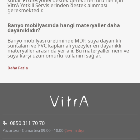
sunar. Profesyonel destek gerektiren ürünler için
VitrA Yetkili Servislerinden
destek alınması
gerekmektedir.
Banyo mobilyasında hangi materyaller daha
dayanıklıdır?
Banyo mobilyası üretiminde MDF, suya dayanıklı
suntalam ve PVC kaplamalı yüzeyler en dayanıklı
materyaller arasında yer alır. Bu materyaller, nem ve
suya karşı uzun ömürlü kullanım sağlar.
Daha Fazla
0850 311 70 70
Pazartesi - Cumartesi 09:00 - 18:00
Çevrim dışı