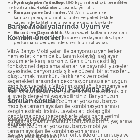
banyo dolapları
gibi farklı kategorilerdeki ürünleri
Fonksiyon ve Teknoloji:
LED aydınlatma gibi özellikler
değerlendirebilirsiniz.
fiyatı artıran etkenler arasında yer alır.
Kampanya ve İndirimler:
VitrA'nın dönemsel
kampanyaları, indirimli ürünler ve paket teklifleri
sayesinde kaliteli mobilyalara ekonomik şekilde
Banyo Mobilyalarında Uyum ve
ulaşabilirsiniz.
Garanti ve Dayanıklılık:
Uzun vadeli kullanım avantajı
Kombin Önerileri
sunan ürünlerde garanti süresi ve dayanıklılık, fiyat-
performans dengesinde önemli bir rol oynar.
VitrA Banyo Mobilyaları ile banyonuzu yenilerken
hem estetik hem de kullanım kolaylığı sağlayan
çözümlerle karşılaşırsınız. Geniş ürün çeşitliliği,
fonksiyonel depolama alanları ve dayanıklı yüzeyleri
sayesinde, banyonuzda şık ve düzenli bir atmosfer
oluşturmak mümkün. Farklı renk ve model
seçenekleri arasından dekorasyonunuza en uygun
mobilyayı seçebilir, VitrA’nın sunduğu kampanya ve
Banyo Mobilyaları Hakkında Sık
indirim avantajlarından yararlanarak ekonomik bir
alışveriş deneyimi yaşayabilirsiniz. Banyonuzun
Sorulan Sorular
ihtiyaçlarına özel bir çözüm arıyorsanız,
banyo
mobilya tamamlayıcıları
ile kombinasyonlarınızı
zenginleştirebilirsiniz.
Lavabo altı dolap
gibi
depolama odaklı seçeneklerle alanı daha verimli
Banyo mobilyası seçerken nelere dikkat
kullanmak da mümkündür. Banyonuzun ihtiyaçlarına
edilmelidir?
özel bir çözüm arıyorsanız, banyo mobilya
tamamlayıcıları ile kombinasyonlarınızı
Banyo mobilyası seçerken öncelikle ürünün suya ve
zenginleştirebilirsiniz.
neme dayanıklı olmasına, fonksiyonel depolama