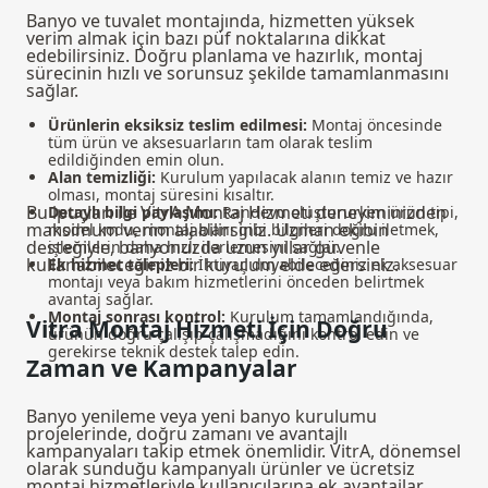
Banyo ve tuvalet montajında, hizmetten yüksek
verim almak için bazı püf noktalarına dikkat
edebilirsiniz. Doğru planlama ve hazırlık, montaj
sürecinin hızlı ve sorunsuz şekilde tamamlanmasını
sağlar.
Ürünlerin eksiksiz teslim edilmesi:
Montaj öncesinde
tüm ürün ve aksesuarların tam olarak teslim
edildiğinden emin olun.
Alan temizliği:
Kurulum yapılacak alanın temiz ve hazır
olması, montaj süresini kısaltır.
Bu ipuçları ile VitrA Montaj Hizmeti deneyiminizden
Detaylı bilgi paylaşımı:
Randevu oluştururken ürün tipi,
maksimum verim alabilirsiniz. Uzman ekibin
model kodu, montaj alanı gibi bilgileri doğru iletmek,
desteğiyle, banyonuzda uzun yıllar güvenle
işlemlerin daha hızlı ilerlemesini sağlar.
kullanabileceğiniz bir kurulum elde edersiniz.
Ek hizmet talepleri:
İhtiyaç duyabileceğiniz ek aksesuar
montajı veya bakım hizmetlerini önceden belirtmek
avantaj sağlar.
Montaj sonrası kontrol:
Kurulum tamamlandığında,
Vitra Montaj Hizmeti İçin Doğru
ürünün doğru çalışıp çalışmadığını kontrol edin ve
gerekirse teknik destek talep edin.
Zaman ve Kampanyalar
Banyo yenileme veya yeni banyo kurulumu
projelerinde, doğru zamanı ve avantajlı
kampanyaları takip etmek önemlidir. VitrA, dönemsel
olarak sunduğu kampanyalı ürünler ve ücretsiz
montaj hizmetleriyle kullanıcılarına ek avantajlar