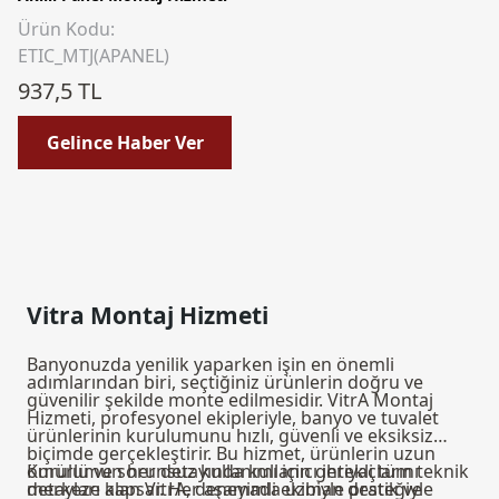
Ürün Kodu:
ETIC_MTJ(APANEL)
937,5 TL
Gelince Haber Ver
Vitra Montaj Hizmeti
Banyonuzda yenilik yaparken işin en önemli
adımlarından biri, seçtiğiniz ürünlerin doğru ve
güvenilir şekilde monte edilmesidir. VitrA Montaj
Hizmeti, profesyonel ekipleriyle, banyo ve tuvalet
ürünlerinin kurulumunu hızlı, güvenli ve eksiksiz
biçimde gerçekleştirir. Bu hizmet, ürünlerin uzun
ömürlü ve sorunsuz kullanımı için gerekli tüm teknik
Kurulumun her detayında kullanıcı ihtiyaçlarını
detayları kapsar. Her aşamada uzman desteğiyle
merkeze alan VitrA, deneyimli ekibiyle pratik ve