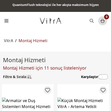
QuantumFlush teknolojisi ile her akışta maksimum hijyen
Tüm ürünlerde vade farksız 6 ay taksit & ücretsiz kargo
0
VitrA
/
Montaj Hizmeti
Montaj Hizmeti
Montaj Hizmeti için 11 sonuç listeleniyor
Filtre & Sırala:
Karşılaştır