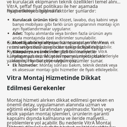
ve kurulacak ekipmanın teknik özellikleri temel alınır.
VitrA, şeffaf fiyat politikası ile her aşamada
müşterilerini bilgilendirir.
Fiyatı etkileyen başlıca faktörler şunlardır:
Kurulacak ürünün türü:
Klozet, lavabo, duş kabini veya
banyo mobilyası gibi farklı ürün gruplarının montajı için
ayrı fiyatlandırmalar uygulanır.
Adet:
Toplu alımlarda veya birden fazla ürünün aynı
anda montajında özel indirimler sunulabilir.
Güncel fiyat bilgilerini ve kampanyaları VitrA'nın
Montaj alanı ve altyapı:
Eski tesisatın yenilenmesi, ek
resmi web sitesi üzerinden takip edebilirsiniz.
tesisat gereksinimi gibi durumlarda fiyat değişebilir.
Fiyatlandırma sürecinde gizli bir maliyetle
Kampanya ve indirimler:
Belirli dönemlerde
VitrA
karşılaşmazsınız. Müşteri memnuniyeti odaklı
kampanyalı ürünler
ve kampanyalı montaj hizmetleriyle
yaklaşım, her bütçeye uygun çözümler sunar.
avantajlı fiyatlar elde edebilirsiniz.
Ek hizmetler:
Montaj sonrası bakım, teknik destek veya
ek aksesuar montajı gibi hizmetler de fiyatı etkileyebilir.
Vitra Montaj Hizmetinde Dikkat
Edilmesi Gerekenler
Montaj hizmeti alırken dikkat edilmesi gereken en
önemli detay, uygulamanın alanında uzman ve
eğitimli ekipler tarafından yapılmasıdır. Yanlış veya
eksik yapılan montaj işlemleri, ürünlerin garanti
kapsamı dışında kalmasına ve ileride maliyetli
problemlere yol açabilir. Bu nedenle VitrA Montaj