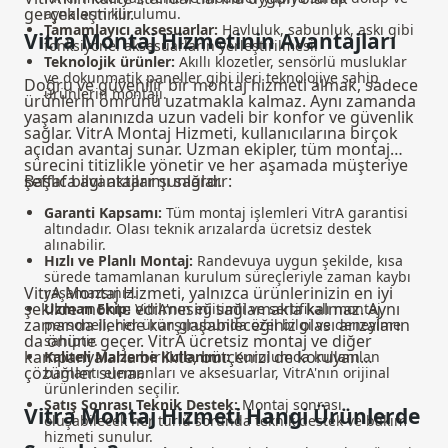
gerçekleştirilir.
aynaların kurulumu.
Tamamlayıcı aksesuarlar:
Havluluk, sabunluk, askı gibi
Vitra Montaj Hizmetinin Avantajları
fonksiyonel aksesuarların yerleştirilmesi.
Teknolojik ürünler:
Akıllı klozetler, sensörlü musluklar
ve dokunmatik paneller gibi ileri teknolojiye sahip
Doğru ve güvenilir bir montaj hizmeti almak, sadece
ürünlerin montajı.
ürünlerin ömrünü uzatmakla kalmaz. Aynı zamanda
yaşam alanınızda uzun vadeli bir konfor ve güvenlik
sağlar. VitrA Montaj Hizmeti, kullanıcılarına birçok
açıdan avantaj sunar. Uzman ekipler, tüm montaj
sürecini titizlikle yönetir ve her aşamada müşteriye
şeffaf bilgi aktarımı sağlar.
Başlıca avantajlar şunlardır:
Garanti Kapsamı:
Tüm montaj işlemleri VitrA garantisi
altındadır. Olası teknik arızalarda ücretsiz destek
alınabilir.
Hızlı ve Planlı Montaj:
Randevuya uygun şekilde, kısa
sürede tamamlanan kurulum süreçleriyle zaman kaybı
VitrA Montaj Hizmeti, yalnızca ürünlerinizin en iyi
yaşamazsınız.
şekilde monte edilmesini sağlamakla kalmaz. Aynı
Uzman Ekip:
VitrA'nın eğitimli ve sertifikalı montaj
zamanda ileride karşılaşabileceğiniz olası arızaların
personeli, her ürün grubunda özel bilgi ve deneyime
da önüne geçer.
VitrA ücretsiz montaj
ve diğer
sahiptir.
kampanyalarla birlikte, bütçenizi de koruyan
Kaliteli Malzeme Kullanımı:
Kurulumda kullanılan
çözümler sunar.
bağlantı elemanları ve aksesuarlar, VitrA'nın orijinal
ürünlerinden seçilir.
Satış Sonrası Teknik Destek:
Montaj sonrası
Vitra Montaj Hizmeti Hangi Ürünlerde
oluşabilecek her türlü sorunda teknik destek ve bakım
hizmeti sunulur.