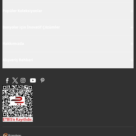
+
Popüler Koleksiyonlar
+
Banyolar için İnovatif Çözümler
+
Hakkımızda
+
Alışveriş Rehberi