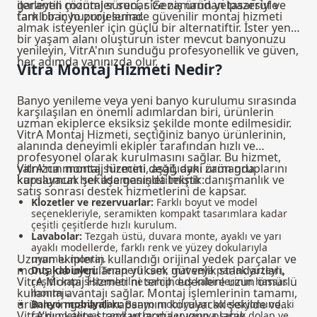
ilerleyen montaj süreci, size zamandan tasarruf ve
garantili çözümler sunar. Geniş ürün yelpazesiyle
tam bir iç huzuru sunar.
farklı banyo projelerinde güvenilir montaj hizmeti
almak isteyenler için güçlü bir alternatiftir. İster yeni
bir yaşam alanı oluşturun ister mevcut banyonuzu
yenileyin, VitrA'nın sunduğu profesyonellik ve güven,
her adımda yanınızda olur.
Vitra Montaj Hizmeti Nedir?
Banyo yenileme veya yeni banyo kurulumu sırasında
karşılaşılan en önemli adımlardan biri, ürünlerin
uzman ekiplerce eksiksiz şekilde monte edilmesidir.
VitrA Montaj Hizmeti, seçtiğiniz banyo ürünlerinin,
alanında deneyimli ekipler tarafından hızlı ve
profesyonel olarak kurulmasını sağlar. Bu hizmet,
yalnızca montaj sürecini değil, aynı zamanda
VitrA'nın montaj hizmeti, aşağıdaki ürün gruplarını
kurulumun her aşamasında teknik danışmanlık ve
kapsayacak şekilde genişletilmiştir:
satış sonrası destek hizmetlerini de kapsar.
Klozetler ve rezervuarlar:
Farklı boyut ve model
seçenekleriyle, seramikten kompakt tasarımlara kadar
çeşitli çeşitlerde hızlı kurulum.
Lavabolar:
Tezgah üstü, duvara monte, ayaklı ve yarı
ayaklı modellerde, farklı renk ve yüzey dokularıyla
Uzman ekiplerin kullandığı orijinal yedek parçalar ve
uyumlu montaj.
montajda uygulanan yüksek güvenlik standartları,
Duş kabinleri:
Temperli cam, mat veya parlak yüzeyli,
VitrA Montaj Hizmeti'ni tercih edenlere uzun ömürlü
çeşitli kapı sistemlerine sahip duş kabinlerinin hassas
kullanım avantajı sağlar. Montaj işlemlerinin tamamı,
montajı.
ürünlerin garanti kapsamını koruyacak şekilde ve
Banyo mobilyaları:
Banyo mobilyaları
koleksiyonundaki
VitrA’nın kalite standartlarına uygun olarak
farklı materyal, renk ve modüler yapıya sahip dolap ve