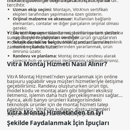
Hizmeti, güvenli ve doğru kurulum için ideal bir
Dikkat edilmesi gereken başlıca noktalar şunlardır:
tercihtir.
Uzman ekip seçimi:
Montajın, VitrA'nın sertifikalı
ekipleri tarafından yapılmasına özen gösterin.
Orijinal malzeme ve aksesuar:
Kullanılan bağlantı
elemanları, contalar ve diğer parçaların orijinal olması
gerekir.
VitrA, tüm bu aşamalarda müşterilerine tam destek
Garanti kapsamı:
Kurulumun, ürünün garanti şartlarına
sunar. Banyo mobilyaları ve diğer ürün gruplarının
uygun şekilde yapılması önemlidir.
montajında, kalite ve güvenlik standartlarını her
Teknik destek ve bakım:
Montaj sonrası sunulan teknik
zaman ön planda tutar.
destek ve bakım hizmetlerinden yararlanmak, ürün
ömrünü uzatır.
Randevu ve planlama:
Montaj öncesi randevu alarak
sürecin hızlı ve sorunsuz ilerlemesini sağlayabilirsiniz.
Vitra Montaj Hizmeti Nasıl Alınır?
VitrA Montaj Hizmeti'nden yararlanmak için online
başvuru yapabilir veya müşteri hizmetleriyle iletişime
geçebilirsiniz. Randevu oluştururken ürün tipi,
model kodu ve montaj alanı gibi bilgileri eksiksiz
iletmeniz, işlemin daha hızlı gerçekleşmesini sağlar.
Ayrıca,
akıllı banyo ürünleri
kategorisindeki
teknolojik ürünler için de montaj hizmeti talep
edebilirsiniz. VitrA'nın kullanıcı dostu sistemleri
Vitra Montaj Hizmetinden En İyi
sayesinde randevu süreci oldukça pratiktir.
Şekilde Faydalanmak İçin İpuçları