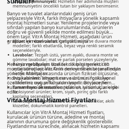
Sunulur?
Müşteri Memnuniyeti:
Hizmetin her adımında müşteri
memnuniyetini öncelikli tutan bir yaklaşım benimsenir.
Banyo ve tuvalet alanlarındaki geniş ürün
yelpazesiyle VitrA, farklı ihtiyaçlara yönelik kapsamlı
montaj hizmetleri sunar. Yenileme projelerinde veya
sıfırdan yapılan banyo kurulumlarında, ürünlerin
doğru ve güvenli şekilde monte edilmesi büyük
önem taşır. VitrA Montaj Hizmeti, aşağıdaki ürün
grupları için özel olarak geliştirilmiştir:
Klozet ve rezervuarlar:
Kompakt, asma ve duvara monte
modeller; farklı ebatlarda, beyaz veya renkli seramik
seçenekleriyle.
Lavabolar:
Tezgah üstü, yarım ayaklı, duvara monte ve
gömme lavabolar; mat ve parlak porselen yüzeyleriyle.
Her ürün grubu için özel teknik bilgi gerektiren
Banyo mobilyaları:
Modüler dolap sistemleri, LED
montaj süreçleri, VitrA’nın deneyimli ekibi tarafından
aydınlatmalı aynalar, farklı renk ve desen seçenekleriyle
yönetilir. Montaj sırasında ürünün fiziksel ölçüsüne,
banyo mobilyaları
.
montaj alanının altyapısına ve ürünün fonksiyonel
Duş kabinleri:
Temperli cam, sabit ve sürgülü kapı
özelliklerine uygun kurulum yapılır. Böylece hem
sistemleri; mat, şeffaf ya da desenli cam yüzeyler.
kullanım hem de estetik açıdan en iyi sonuçlar elde
Tamamlayıcı aksesuarlar:
Havluluk, sabunluk, askı gibi
edilir.
fonksiyonel ürünler; krom, siyah, pirinç gibi farklı
kaplama seçenekleri.
Vitra Montaj Hizmeti Fiyatları
Teknolojik banyo ürünleri:
Sensörlü musluklar, akıllı
klozetler, dokunmatik kontrol panelleri.
Kullanıcılar için VitrA Montaj Hizmeti fiyatları,
kurulacak ürünün türüne, adedine ve montaj
alanının durumuna göre değişkenlik gösterebilir.
Fiyatlandırma sürecinde, alınacak hizmetin kapsamı