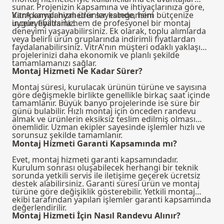
sunar. Projenizin kapsamına ve ihtiyaçlarınıza göre,
VitrA kampanyalı ürünler
Kampanyalı hizmetler sayesinde, hem bütçenize
kategorisini
inceleyebilirsiniz.
uygun fiyatlarla hem de profesyonel bir montaj
deneyimi yaşayabilirsiniz. Ek olarak, toplu alımlarda
veya belirli ürün gruplarında indirimli fiyatlardan
faydalanabilirsiniz. VitrA'nın müşteri odaklı yaklaşımı,
projelerinizi daha ekonomik ve planlı şekilde
tamamlamanızı sağlar.
Montaj Hizmeti Ne Kadar Sürer?
Montaj süresi, kurulacak ürünün türüne ve sayısına
göre değişmekle birlikte genellikle birkaç saat içinde
tamamlanır. Büyük banyo projelerinde ise süre bir
günü bulabilir. Hızlı montaj için önceden randevu
almak ve ürünlerin eksiksiz teslim edilmiş olması
önemlidir. Uzman ekipler sayesinde işlemler hızlı ve
sorunsuz şekilde tamamlanır.
Montaj Hizmeti Garanti Kapsamında mı?
Evet, montaj hizmeti garanti kapsamındadır.
Kurulum sonrası oluşabilecek herhangi bir teknik
sorunda yetkili servis ile iletişime geçerek ücretsiz
destek alabilirsiniz. Garanti süresi ürün ve montaj
türüne göre değişiklik gösterebilir. Yetkili montaj
ekibi tarafından yapılan işlemler garanti kapsamında
değerlendirilir.
Montaj Hizmeti İçin Nasıl Randevu Alınır?