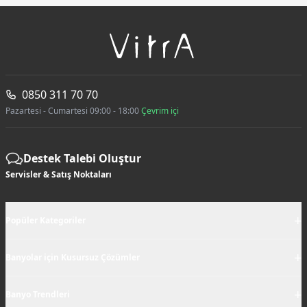
0850 311 70 70
Pazartesi - Cumartesi 09:00 - 18:00
Çevrim içi
Destek Talebi Oluştur
Servisler & Satış Noktaları
+
Popüler Kategoriler
+
Banyolar için Kusursuz Çözümler
+
Banyo Trendleri