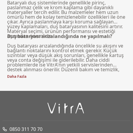
Bataryalı duş sistemlerinde genellikle pirinç,
paslanmaz çelik ve krom kaplama gibi dayanıklı
materyaller tercih edilir. Bu malzemeler hem uzun
ömürlü hem de kolay temizlenebilir özellikleri ile öne
çıkar. Ayrıca paslanmaya karşı koruma sağlayan
yüzey kaplamaları, duş bataryasının kalitesini artırır.
Materyal seçimi, ürünün performansı ve estetiği
açısından önemlidir.
Duş bataryası arızalandığında ne yapılmalı?
Duş bataryası arızalandığında öncelikle su akışını ve
bağlantı noktalarını kontrol etmek gerekir. Küçük
sızıntılar veya düşük akış sorunları, genellikle kartuş
veya conta değişimi ile giderilebilir. Daha ciddi
problemlerde ise VitrA'nın yetkili servislerinden
destek alınması önerilir. Düzenli bakım ve temizlik,
duş bataryasının ömrünü uzatır ve arıza riskini
Daha Fazla
azaltır.
0850 311 70 70