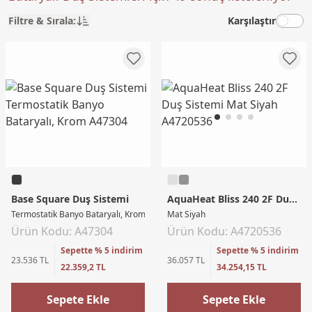
Filtre & Sırala:
Karşılaştır
Base Square Duş Sistemi
AquaHeat Bliss 240 2F Duş Sistemi
Termostatik Banyo Bataryalı, Krom
Mat Siyah
Ürün Kodu: A47304
Ürün Kodu: A4720536
Sepette % 5 indirim
Sepette % 5 indirim
23.536 TL
36.057 TL
22.359,2 TL
34.254,15 TL
Sepete Ekle
Sepete Ekle