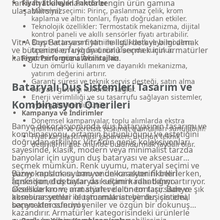
farklı fiyat aralıklarında zengin ürün gamına
Fiyatı Etkileyen Faktörler
ulaşabilirsiniz.
Materyal seçimi: Pirinç, paslanmaz çelik, krom
kaplama ve altın tonları, fiyatı doğrudan etkiler.
Teknolojik özellikler: Termostatik mekanizma, dijital
kontrol paneli ve akıllı sensörler fiyatı artırabilir.
VitrA Duş Bataryası fiyatı ile ilgili detaylı bilgi almak
Boyut ve tasarım: Minimalist, klasik veya modern
ve bütçenize en uygun ürünü seçmek için
armatürler
tasarımlar, farklı fiyat aralıklarında sunulur.
kategorisine göz atabilirsiniz.
Fiyat Performans Avantajları
Uzun ömürlü kullanım ve dayanıklı mekanizma,
yatırım değerini artırır.
Garanti süresi ve teknik servis desteği, satın alma
Bataryalı Duş Sistemleri Tasarım ve
sonrası güvenli kullanım sağlar.
Enerji verimliliği ve su tasarrufu sağlayan sistemler,
Kombinasyon Önerileri
aylık giderleri düşürür.
Kampanya ve İndirimler
Dönemsel kampanyalar, toplu alımlarda ekstra
Banyo dekorasyonunda duş bataryasının tasarımı ve
indirimler ve ücretsiz teslimat avantajları sunulabilir.
kombinasyonu, ortamın bütünlüğünü ve estetiğini
Fiyat karşılaştırması yaparken, ürünün teknik
doğrudan etkiliyor. VitrA’nın geniş koleksiyonları
detaylarını göz önünde bulundurmak faydalı olur.
sayesinde, klasik, modern veya minimalist tarzda
banyolar için uygun duş bataryası ve aksesuar
seçmek mümkün. Renk uyumu, materyal seçimi ve
yüzey kaplaması, banyonun karakterini belirlerken,
Banyo musluk uyumu ve dekorasyon fikirleri
fonksiyonel detaylar da kullanım rahatlığını artırıyor.
açısından, duş bataryası seçimi kadar banyo
Özellikle krom, mat siyah ve altın tonları; sade ve şık
aksesuarları ve armatürler de önem taşır.
Banyo
kombinasyonlar oluşturmak isteyenler için ideal
aksesuar setleri
ile tamamlanan bir duş sistemi,
seçenekler sunuyor.
banyo atmosferini yeniler ve özgün bir dokunuş
kazandırır. Armatürler kategorisindeki ürünlerle