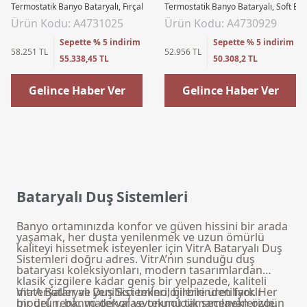
Termostatik Banyo Bataryalı, Fırçalı Altın
Termostatik Banyo Bataryalı, Soft Bak
Ürün Kodu: A4731025
Ürün Kodu: A4730929
Sepette % 5 indirim
Sepette % 5 indirim
58.251 TL
52.956 TL
55.338,45 TL
50.308,2 TL
Gelince Haber Ver
Gelince Haber Ver
Bataryalı Duş Sistemleri
Banyo ortamınızda konfor ve güven hissini bir arada
yaşamak, her duşta yenilenmek ve uzun ömürlü
kaliteyi hissetmek isteyenler için VitrA Bataryalı Duş
Sistemleri doğru adres. VitrA’nın sunduğu duş
bataryası koleksiyonları, modern tasarımlardan
klasik çizgilere kadar geniş bir yelpazede, kaliteli
materyaller ve yenilikçi teknolojilerle üretiliyor. Her
VitrA Bataryalı Duş Sistemleri; birbirinden farklı
bir ürün, banyo dekorasyonunu tamamlayan özgün
model, renk, materyal ve teknolojik seçenekleriyle,