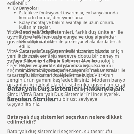
edilebilir.
Ev Banyoları
Estetik ve fonksiyonel tasarımlar, ev banyolarında
konforlu bir duş deneyimi sunar.
Kolay montaj ve bakım avantajı ile uzun ömürlü
kullanım sağlar.
VitrA Bataryalı Duş Sistemleri, farklı
duş üniteleri
ile
Otel ve Spa Merkezleri
uyumlu olarak, her türlü banyo ve duş alanında
Yoğun kullanıma uygun dayanıklı materyaller ve
güvenle kullanılabilir.
teknolojik özellikler ile profesyonel alanlarda tercih
edilir.
VitrA Bataryalı Duş Sistemleri ile banyonuzda
Su tasarrufu sağlayan mekanizmalar, işletmeler için
yenilikçi, uzun ömürlü ve çevre dostu bir deneyim
ekonomik avantaj sunar.
yaşayabilirsiniz. Farklı model, renk ve teknolojik
Spor Salonları ve Toplu Kullanım Alanları
seçenekler arasından ihtiyacınıza uygun ürünü
Hijyen ve güvenlik ön planda tutulur. Kolay
seçmek, dekorasyonunuzu tamamlamak ve su
temizlenebilir yüzeyler ve dayanıklı mekanizmalar ile
tasarruflu bir kullanım elde etmek için VitrA’nın
toplu alanlarda ideal çözümler sunar.
zengin ürün gamını keşfedebilirsiniz. Modern banyo
ortamları için ideal olan bu sistemler, güvenli montaj
Bataryalı Duş Sistemleri Hakkında Sık
ve kolay bakım imkanı ile kullanıcıya avantaj sağlar.
Şimdi VitrA Bataryalı Duş Sistemleri’ni inceleyerek,
Sorulan Sorular
banyonuzun konforunu bir üst seviyeye
taşıyabilirsiniz.
Bataryalı duş sistemleri seçerken nelere dikkat
edilmelidir?
Bataryalı duş sistemleri seçerken, su tasarrufu