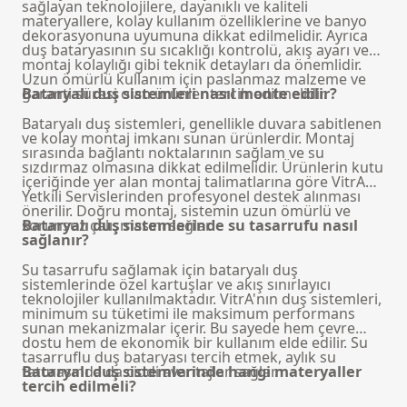
sağlayan teknolojilere, dayanıklı ve kaliteli
materyallere, kolay kullanım özelliklerine ve banyo
dekorasyonuna uyumuna dikkat edilmelidir. Ayrıca
duş bataryasının su sıcaklığı kontrolü, akış ayarı ve
montaj kolaylığı gibi teknik detayları da önemlidir.
Uzun ömürlü kullanım için paslanmaz malzeme ve
garanti süresi olan ürünler tercih edilmelidir.
Bataryalı duş sistemleri nasıl monte edilir?
Bataryalı duş sistemleri, genellikle duvara sabitlenen
ve kolay montaj imkanı sunan ürünlerdir. Montaj
sırasında bağlantı noktalarının sağlam ve su
sızdırmaz olmasına dikkat edilmelidir. Ürünlerin kutu
içeriğinde yer alan montaj talimatlarına göre VitrA
Yetkili Servislerinden profesyonel destek alınması
önerilir. Doğru montaj, sistemin uzun ömürlü ve
sorunsuz çalışmasını sağlar.
Bataryalı duş sistemlerinde su tasarrufu nasıl
sağlanır?
Su tasarrufu sağlamak için bataryalı duş
sistemlerinde özel kartuşlar ve akış sınırlayıcı
teknolojiler kullanılmaktadır. VitrA'nın duş sistemleri,
minimum su tüketimi ile maksimum performans
sunan mekanizmalar içerir. Bu sayede hem çevre
dostu hem de ekonomik bir kullanım elde edilir. Su
tasarruflu duş bataryası tercih etmek, aylık su
faturasında da ciddi avantajlar sağlar.
Bataryalı duş sistemlerinde hangi materyaller
tercih edilmeli?