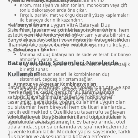
uyumlu kombinasyonlar oluşturabilirsiniz.
Renk ve Yüzey Kombinasyonları
Krom, mat siyah ve altın tonları; monokrom veya çift
tonlu dekorasyonlarda öne çıkar.
Fırçalı, parlak, mat ve örgü desenli yüzey kaplamaları
ile banyoya derinlik kazandırır.
Her banyo tarzına uygun VitrA Bataryalı Duş
Materyal Uyumu
Sistemleri tasarım ve kombinasyon önerileriyle, hem
Pirinç, paslanmaz çelik ve krom kaplama, hem
estetik hem de fonksiyonel bir ortam yaratabilirsiniz.
dayanıklılık hem estetik sağlar.
Banyo aksesuar setleri
ve armatürler kategorisinden
Ahşap detaylı veya seramik yüzeyli aksesuarlar ile
ilham alarak, duş ve banyo musluk uyumunu kolayca
doğal bir görünüm elde edebilirsiniz.
sağlayabilirsiniz.
Dekorasyon Fikirleri
Minimalist duş bataryaları ile sade ve ferah bir banyo
atmosferi yaratılır.
Bataryalı Duş Sistemleri Nerelerde
Klasik modeller, geleneksel dekorasyonlarda nostaljik
bir etki sunar.
Kullanılır?
Banyo aksesuar setleri
ile kombinlenen duş
sistemleri, çağdaş bir ortam sağlar.
Armatür ve Aksesuar Kombinasyonları
Bataryalı duş sistemleri, ev banyolarından otel ve spa
VitrA’nın armatürler kategorisindeki tamamlayıcı
merkezlerine kadar geniş bir kullanım alanına
ürünlerle, duş bataryasını bütünleyebilirsiniz.
sahiptir. Dayanıklı materyalleri ve fonksiyonel
Modüler eklentiler ve uyumlu aksesuarlar ile
tasarımları sayesinde, yoğun kullanıma uygun olan
banyoda bütünlük sağlanır.
bu sistemler, hem bireysel hem de ticari alanlarda
tercih edilmektedir. Özellikle su tasarrufu sağlayan
teknolojiler ve kolay bakım imkanı, toplu kullanım
VitrA Bataryalı Duş Sistemleri, farklı
duş üniteleri
ile
alanlarında avantaj sunar.
uyumlu olarak tasarlanmıştır. Ev banyolarında, otel
odalarında, spor salonlarında ve spa merkezlerinde
güvenle kullanılabilir. Modüler yapısı sayesinde, farklı
duş başlığı ve aksesuarlarla kolayca entegre