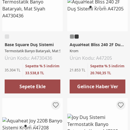
Base Square Duş Sistemi
AquaHeat Bliss 240 2F Duş Sistemi
Termostatik Banyo Bataryalı, Mat Siyah
Krom
Ürün Kodu: A4730436
Ürün Kodu: A47205
Sepette % 5 indirim
Sepette % 5 indirim
35.304 TL
21.853 TL
33.538,8 TL
20.760,35 TL
Sepete Ekle
Gelince Haber Ver