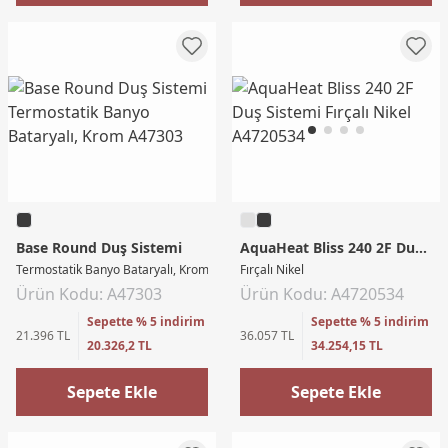
Base Round Duş Sistemi
AquaHeat Bliss 240 2F Duş Sistemi
Termostatik Banyo Bataryalı, Krom
Fırçalı Nikel
Ürün Kodu: A47303
Ürün Kodu: A4720534
Sepette % 5 indirim
Sepette % 5 indirim
21.396 TL
36.057 TL
20.326,2 TL
34.254,15 TL
Sepete Ekle
Sepete Ekle