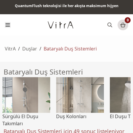
QuantumFlush teknolojisi ile her akışta maksimum hijyen
Tüm ürünlerde vade farksız 6 ay taksit & ücretsiz kargo
0
VitrA
/
Duşlar
/
Bataryalı Duş Sistemleri
Bataryalı Duş Sistemleri
Sürgülü El Duşu
Duş Kolonları
El Duşu Ta
Takımları
Bataryalı Duş Sistemleri için 49 sonuç listeleniyor