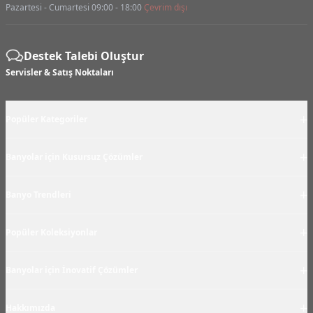
Pazartesi - Cumartesi 09:00 - 18:00
Çevrim dışı
Destek Talebi Oluştur
Servisler & Satış Noktaları
+
Popüler Kategoriler
+
Banyolar için Kusursuz Çözümler
+
Banyo Trendleri
+
Popüler Koleksiyonlar
+
Banyolar için İnovatif Çözümler
+
Hakkımızda