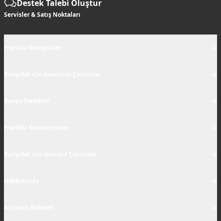
Destek Talebi Oluştur
Servisler & Satış Noktaları
+
Popüler Kategoriler
+
Banyolar için Kusursuz Çözümler
+
Banyo Trendleri
+
Popüler Koleksiyonlar
+
Banyolar için İnovatif Çözümler
+
Hakkımızda
+
Alışveriş Rehberi