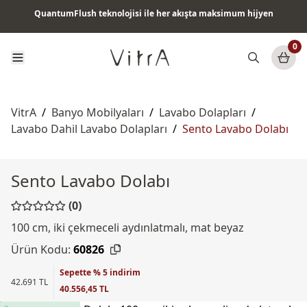
QuantumFlush teknolojisi ile her akışta maksimum hijyen
Tüm ürünlerde vade farksız 6 ay taksit & ücretsiz kargo
0
VitrA
/
Banyo Mobilyaları
/
Lavabo Dolapları
/
Lavabo Dahil Lavabo Dolapları
/
Sento Lavabo Dolabı
Sento Lavabo Dolabı
(0)
100 cm, iki çekmeceli aydınlatmalı, mat beyaz
Ürün Kodu:
60826
Sepette % 5 indirim
42.691 TL
40.556,45 TL