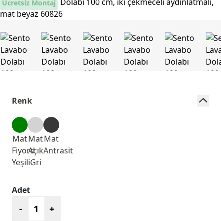
Ücretsiz Montaj
Renk
Mat
Mat
Mat
Fiyord
Açık
Antrasit
Yeşili
Gri
Adet
-
+