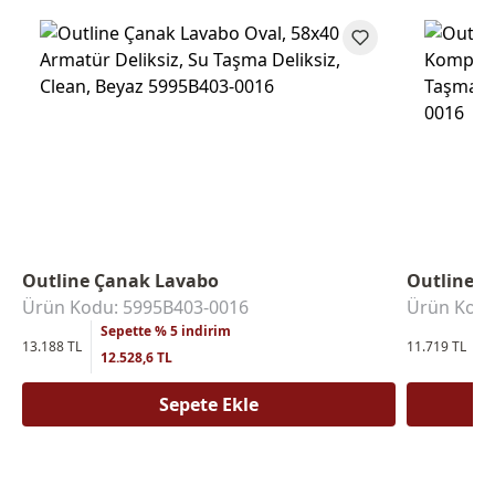
Outline Çanak Lavabo
Outline 
Ürün Kodu: 5995B403-0016
Ürün Kodu
Sepette % 5 indirim
S
13.188 TL
11.719 TL
12.528,6 TL
1
Sepete Ekle