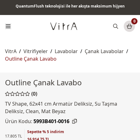
QuantumFlush teknolojisi ile her akışta maksimum hijyen
Tüm ürünlerde vade farksız 6 ay taksit & ücretsiz kargo
0
VitrA
/
Vitrifiyeler
/
Lavabolar
/
Çanak Lavabolar
/
Outline Çanak Lavabo
Outline Çanak Lavabo
(0)
TV Shape, 62x41 cm Armatür Deliksiz, Su Taşma
Deliksiz, Clean, Mat Beyaz
Ürün Kodu:
5993B401-0016
Sepette % 5 indirim
17.805 TL
16.914,75 TL