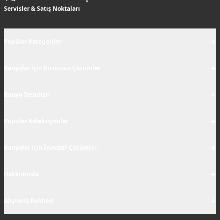
Servisler & Satış Noktaları
+
Popüler Kategoriler
+
Banyolar için Kusursuz Çözümler
+
Banyo Trendleri
+
Popüler Koleksiyonlar
+
Banyolar için İnovatif Çözümler
+
Hakkımızda
+
Alışveriş Rehberi