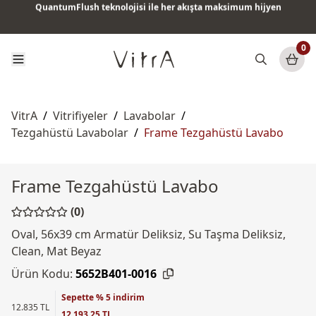
QuantumFlush teknolojisi ile her akışta maksimum hijyen
Tüm ürünlerde vade farksız 6 ay taksit & ücretsiz kargo
0
VitrA
/
Vitrifiyeler
/
Lavabolar
/
Tezgahüstü Lavabolar
/
Frame Tezgahüstü Lavabo
Frame Tezgahüstü Lavabo
(0)
Oval, 56x39 cm Armatür Deliksiz, Su Taşma Deliksiz,
Clean, Mat Beyaz
Ürün Kodu:
5652B401-0016
Sepette % 5 indirim
12.835 TL
12.193,25 TL