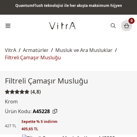
Tüm ürünlerde vade farksız 6 ay taksit & ücretsiz kargo
0
VitrA
/
Armatürler
/
Musluk ve Ara Musluklar
/
Filtreli Çamaşır Musluğu
Filtreli Çamaşır Musluğu
(4,8)
Krom
Ürün Kodu:
A45228
Sepette % 5 indirim
427 TL
405,65 TL