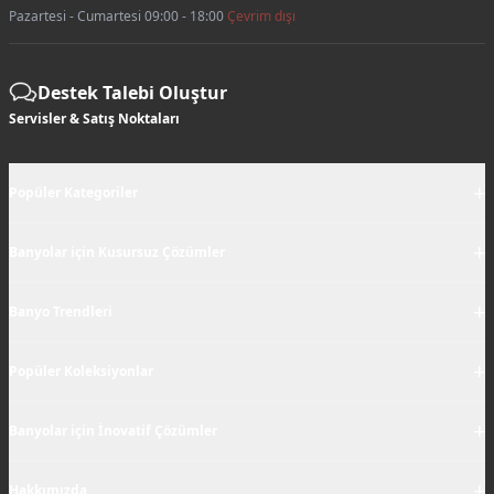
Pazartesi - Cumartesi 09:00 - 18:00
Çevrim dışı
Destek Talebi Oluştur
Servisler & Satış Noktaları
+
Popüler Kategoriler
+
Banyolar için Kusursuz Çözümler
+
Banyo Trendleri
+
Popüler Koleksiyonlar
+
Banyolar için İnovatif Çözümler
+
Hakkımızda