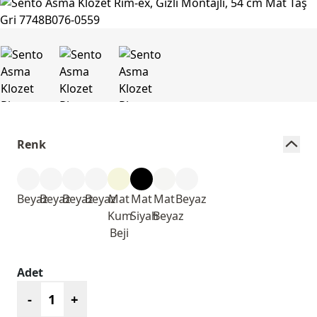
Renk
Beyaz
Beyaz
Beyaz
Beyaz
Mat
Mat
Mat
Beyaz
Kum
Siyah
Beyaz
Beji
Adet
-
+