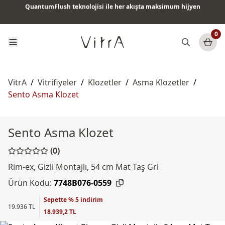
QuantumFlush teknolojisi ile her akışta maksimum hijyen
Tüm ürünlerde vade farksız 6 ay taksit & ücretsiz kargo
0
VitrA
/
Vitrifiyeler
/
Klozetler
/
Asma Klozetler
/
Sento Asma Klozet
Sento Asma Klozet
(0)
Rim-ex, Gizli Montajlı, 54 cm Mat Taş Gri
Ürün Kodu:
7748B076-0559
Sepette % 5 indirim
19.936 TL
18.939,2 TL