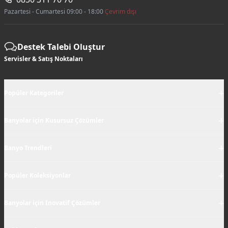
Pazartesi - Cumartesi 09:00 - 18:00
Çevrim dışı
Destek Talebi Oluştur
Servisler & Satış Noktaları
+
Popüler Kategoriler
+
Banyolar için Kusursuz Çözümler
+
Banyo Trendleri
+
Popüler Koleksiyonlar
+
Banyolar için İnovatif Çözümler