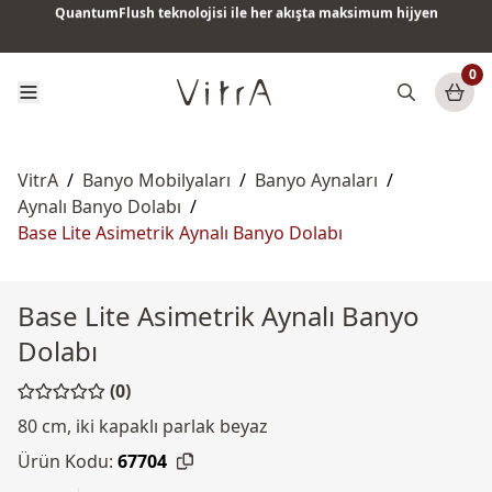
QuantumFlush teknolojisi ile her akışta maksimum hijyen
Tüm ürünlerde vade farksız 6 ay taksit & ücretsiz kargo
0
VitrA
/
Banyo Mobilyaları
/
Banyo Aynaları
/
Aynalı Banyo Dolabı
/
Base Lite Asimetrik Aynalı Banyo Dolabı
Base Lite Asimetrik Aynalı Banyo
Dolabı
(0)
80 cm, iki kapaklı parlak beyaz
Ürün Kodu:
67704