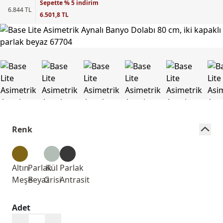
Sepette % 5 indirim
6.844 TL
6.501,8 TL
Renk
Altın
Parlak
Kül
Parlak
Meşe
Beyaz
Grisi
Antrasit
Adet