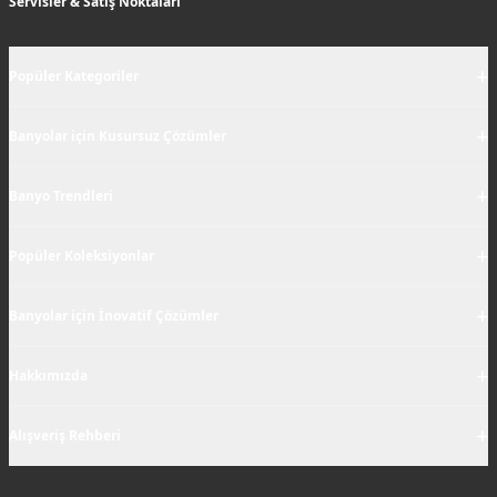
Servisler & Satış Noktaları
+
Popüler Kategoriler
+
Banyolar için Kusursuz Çözümler
+
Banyo Trendleri
+
Popüler Koleksiyonlar
+
Banyolar için İnovatif Çözümler
+
Hakkımızda
+
Alışveriş Rehberi