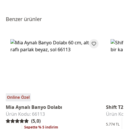
Benzer ürünler
Online Özel
Mia Aynalı Banyo Dolabı
Shift T20
Ürün Kodu: 66113
Ürün Kodu
(5,0)
Se
5.774 TL
Sepette % 5 indirim
5.