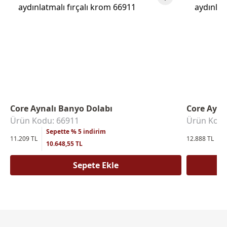
Core Aynalı Banyo Dolabı
Core Ayna
Ürün Kodu: 66911
Ürün Kodu
Sepette % 5 indirim
S
11.209 TL
12.888 TL
10.648,55 TL
1
Sepete Ekle