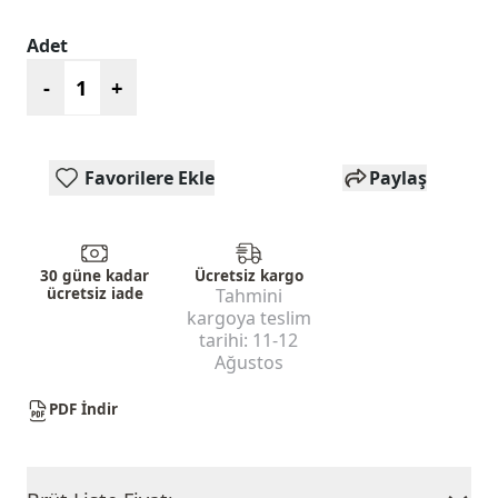
Adet
-
+
Favorilere Ekle
Paylaş
30 güne kadar
Ücretsiz kargo
ücretsiz iade
Tahmini
kargoya teslim
tarihi:
11-12
Ağustos
PDF İndir