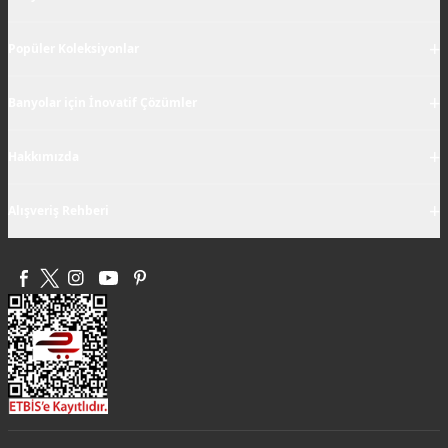
+
Popüler Koleksiyonlar
+
Banyolar için İnovatif Çözümler
+
Hakkımızda
+
Alışveriş Rehberi