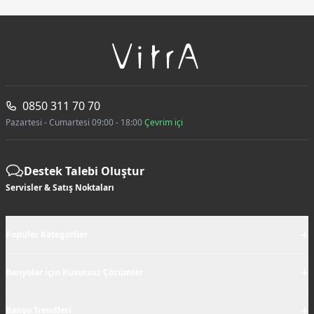
0850 311 70 70
Pazartesi - Cumartesi 09:00 - 18:00
Çevrim içi
Destek Talebi Oluştur
Servisler & Satış Noktaları
+
Popüler Kategoriler
+
Banyolar için Kusursuz Çözümler
+
Banyo Trendleri