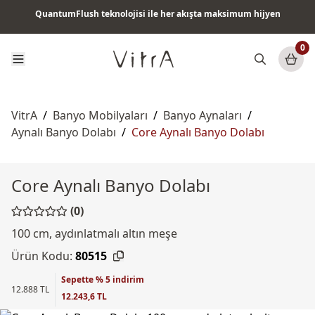
QuantumFlush teknolojisi ile her akışta maksimum hijyen
Tüm ürünlerde vade farksız 6 ay taksit & ücretsiz kargo
0
VitrA
/
Banyo Mobilyaları
/
Banyo Aynaları
/
Aynalı Banyo Dolabı
/
Core Aynalı Banyo Dolabı
Core Aynalı Banyo Dolabı
(0)
100 cm, aydınlatmalı altın meşe
Ürün Kodu:
80515
Sepette % 5 indirim
12.888 TL
12.243,6 TL