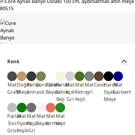
Renk
Mat
Doğal
Parlak
Cordoba
Parlak
Parlak
Mat
Mat
Mat
Ceviz
Hareli
Mat
Grafit
Meşe
Antrasit
Beyaz
Sahra
Açık
Retro
gri
Siyah
Lacivert
Beji
Gri
Yeşil
Meşe
Parlak
Mat
Mat
Mat
Mat
Mat
İnci
Fiyord
Kaya
Beyaz
Kırmızı
Yeşil
Grisi
Yeşili
Gri