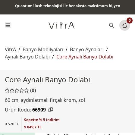
QuantumFlush teknolojisi ile her akışta maksimum hijyen
Tüm ürünlerde vade farksız 6 ay taksit & ücretsiz kargo
0
VitrA
/
Banyo Mobilyaları
/
Banyo Aynaları
/
Aynalı Banyo Dolabı
/
Core Aynalı Banyo Dolabı
Core Aynalı Banyo Dolabı
(0)
60 cm, aydınlatmalı fırçalı krom, sol
Ürün Kodu:
66909
Sepette % 5 indirim
9.526 TL
9.049,7 TL