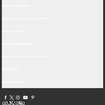
+
Popüler Kategoriler
+
Banyolar için Kusursuz Çözümler
+
Banyo Trendleri
+
Popüler Koleksiyonlar
+
Banyolar için İnovatif Çözümler
+
Hakkımızda
+
Alışveriş Rehberi