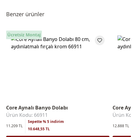
Benzer ürünler
Ücretsiz Montaj
Core Aynalı Banyo Dolabı
Core Ayna
Ürün Kodu: 66911
Ürün Kodu
Sepette % 5 indirim
S
11.209 TL
12.888 TL
10.648,55 TL
1