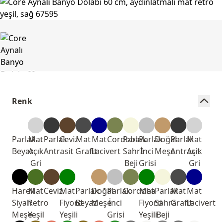
Renk
Parlak
Mat
Parlak
Ceviz
Mat
Mat
Cordoba
Parlak
Parlak
Doğal
Parlak
Mat
Beyaz
Açık
Antrasit
Grafit
Lacivert
Sahra
İnci
Meşe
Antrasit
Açık
Gri
Beji
Grisi
Gri
Hareli
Mat
Ceviz
Mat
Parlak
Doğal
Parlak
Cordoba
Mat
Parlak
Mat
Mat
Siyah
Retro
Fiyord
Beyaz
Meşe
İnci
Fiyord
Sahra
Grafit
Lacivert
Meşe
Yeşil
Yeşili
Grisi
Yeşili
Beji