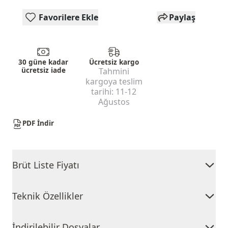
Favorilere Ekle
Paylaş
30 güne kadar
Ücretsiz kargo
ücretsiz iade
Tahmini
kargoya teslim
tarihi:
11-12
Ağustos
PDF İndir
Brüt Liste Fiyatı
Teknik Özellikler
İndirilebilir Dosyalar