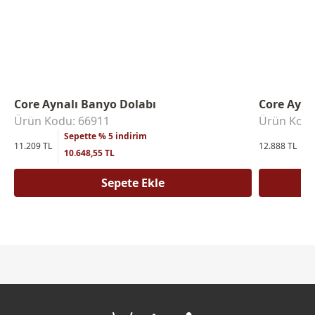
Core Aynalı Banyo Dolabı
Core Ayna
Ürün Kodu: 66911
Ürün Kodu
Sepette % 5 indirim
S
11.209 TL
12.888 TL
10.648,55 TL
1
Sepete Ekle