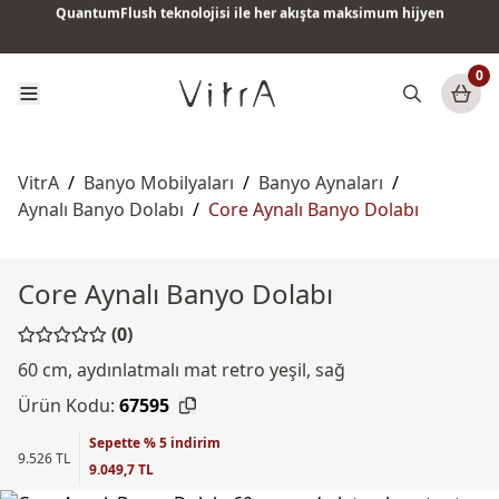
QuantumFlush teknolojisi ile her akışta maksimum hijyen
Tüm ürünlerde vade farksız 6 ay taksit & ücretsiz kargo
0
VitrA
/
Banyo Mobilyaları
/
Banyo Aynaları
/
Aynalı Banyo Dolabı
/
Core Aynalı Banyo Dolabı
Core Aynalı Banyo Dolabı
(0)
60 cm, aydınlatmalı mat retro yeşil, sağ
Ürün Kodu:
67595
Sepette % 5 indirim
9.526 TL
9.049,7 TL