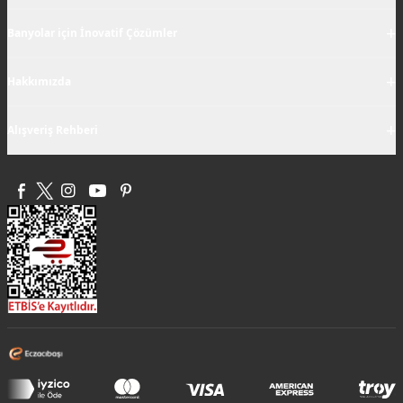
+
Banyolar için İnovatif Çözümler
+
Hakkımızda
+
Alışveriş Rehberi