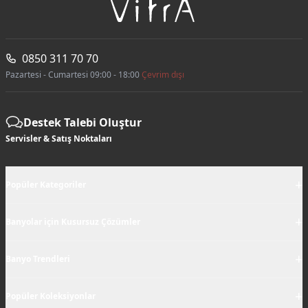
0850 311 70 70
Pazartesi - Cumartesi 09:00 - 18:00
Çevrim dışı
Destek Talebi Oluştur
Servisler & Satış Noktaları
+
Popüler Kategoriler
+
Banyolar için Kusursuz Çözümler
+
Banyo Trendleri
+
Popüler Koleksiyonlar