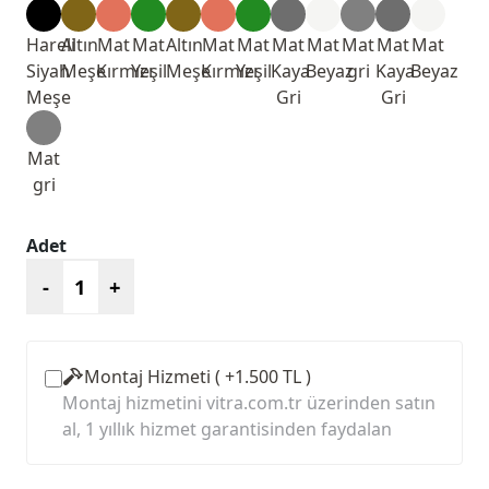
Hareli
Altın
Mat
Mat
Altın
Mat
Mat
Mat
Mat
Mat
Mat
Mat
Siyah
Meşe
Kırmızı
Yeşil
Meşe
Kırmızı
Yeşil
Kaya
Beyaz
gri
Kaya
Beyaz
Meşe
Gri
Gri
Mat
gri
Adet
-
+
Montaj Hizmeti ( +1.500 TL )
Montaj hizmetini vitra.com.tr üzerinden satın
al, 1 yıllık hizmet garantisinden faydalan