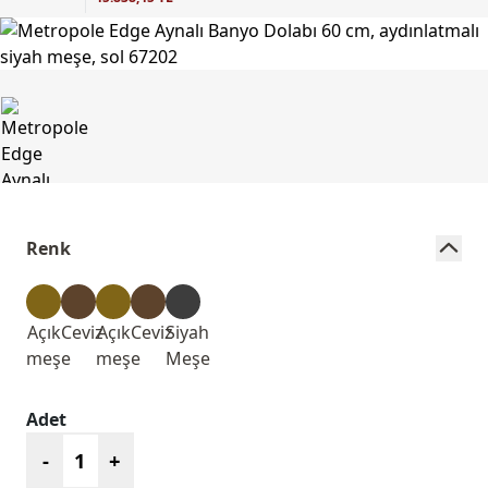
Renk
Açık
Ceviz
Açık
Ceviz
Siyah
meşe
meşe
Meşe
Adet
-
+