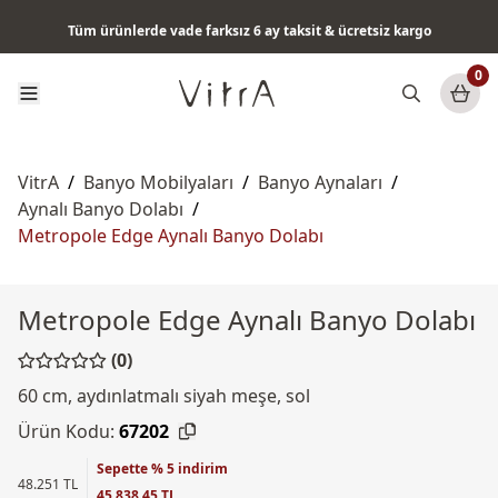
QuantumFlush teknolojisi ile her akışta maksimum hijyen
Tüm ürünlerde vade farksız 6 ay taksit & ücretsiz kargo
0
VitrA
/
Banyo Mobilyaları
/
Banyo Aynaları
/
Aynalı Banyo Dolabı
/
Metropole Edge Aynalı Banyo Dolabı
Metropole Edge Aynalı Banyo Dolabı
(0)
60 cm, aydınlatmalı siyah meşe, sol
Ürün Kodu:
67202
Sepette % 5 indirim
48.251 TL
45.838,45 TL