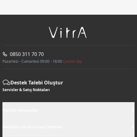
0850 311 70 70
Pazartesi - Cumartesi 09:00 - 18:00
Çevrim dışı
Destek Talebi Oluştur
Servisler & Satış Noktaları
+
Popüler Kategoriler
+
Banyolar için Kusursuz Çözümler