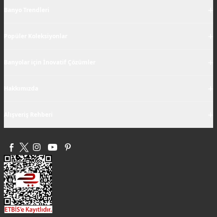
+
Banyo Trendleri
+
Popüler Koleksiyonlar
+
Banyolar için İnovatif Çözümler
+
Hakkımızda
+
Alışveriş Rehberi