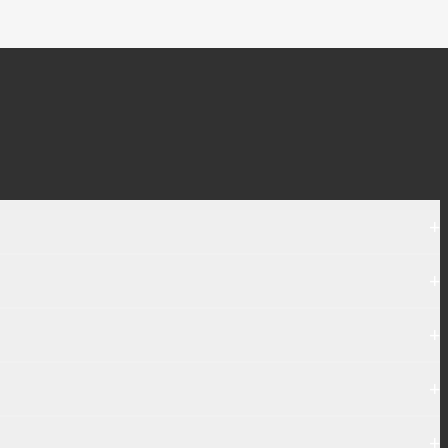
+
+
+
+
+