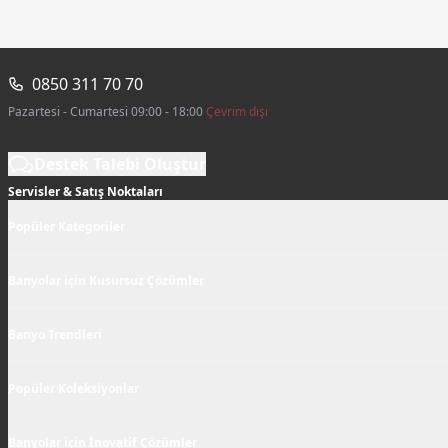
0850 311 70 70
Pazartesi - Cumartesi 09:00 - 18:00
Çevrim dışı
Destek Talebi Oluştur
Servisler & Satış Noktaları
Popüler Kategoriler
Banyolar için Kusursuz Çözümler
Banyo Trendleri
Popüler Koleksiyonlar
Banyolar için İnovatif Çözümler