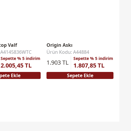
top Valf
Origin Askı
Orig
: A4145836WTC
Ürün Kodu: A44884
Ürün
Sepette % 5 indirim
Sepette % 5 indirim
1.903 TL
2.005,45 TL
1.807,85 TL
3.10
pete Ekle
Sepete Ekle