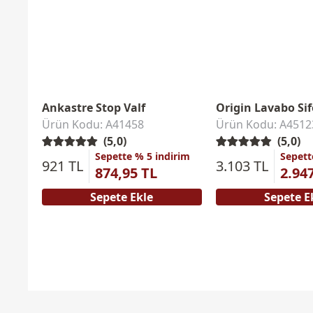
Ankastre Stop Valf
Origin Lavabo Si
Ürün Kodu: A41458
Ürün Kodu: A4512
(5,0)
(5,0)
Sepette % 5 indirim
Sepett
921 TL
3.103 TL
874,95 TL
2.94
Sepete Ekle
Sepete E