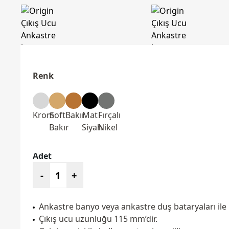
Renk
Krom
Soft
Bakır
Mat
Fırçalı
Bakır
Siyah
Nikel
Adet
-
+
Ankastre banyo veya ankastre duş bataryaları ile
Çıkış ucu uzunluğu 115 mm’dir.