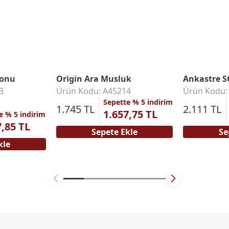
fonu
Origin Ara Musluk
Ankastre S
3
Ürün Kodu: A45214
Ürün Kodu
Sepette % 5 indirim
1.745 TL
2.111 TL
1.657,75 TL
e % 5 indirim
7,85 TL
Sepete Ekle
Se
kle