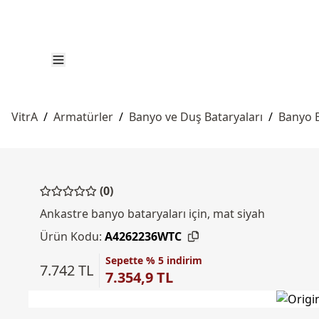
VitrA
/
Armatürler
/
Banyo ve Duş Bataryaları
/
Banyo B
(0)
Ankastre banyo bataryaları için, mat siyah
Ürün Kodu:
A4262236WTC
Sepette % 5 indirim
7.742 TL
7.354,9 TL