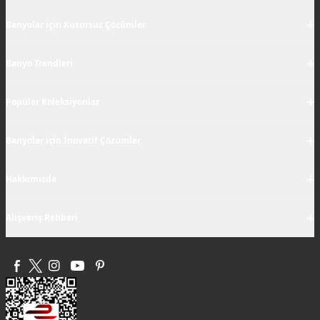
+
Banyolar için Kusursuz Çözümler
+
Banyo Trendleri
+
Popüler Koleksiyonlar
+
Banyolar için İnovatif Çözümler
+
Hakkımızda
+
Alışveriş Rehberi