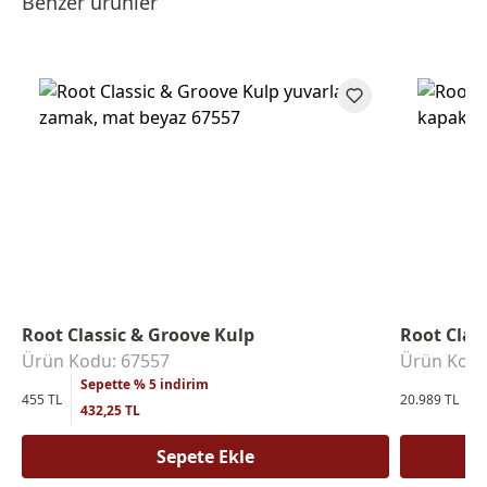
Benzer ürünler
Root Classic & Groove Kulp
Root Clas
Ürün Kodu: 67557
Ürün Kodu
Sepette % 5 indirim
S
455 TL
20.989 TL
432,25 TL
1
Sepete Ekle