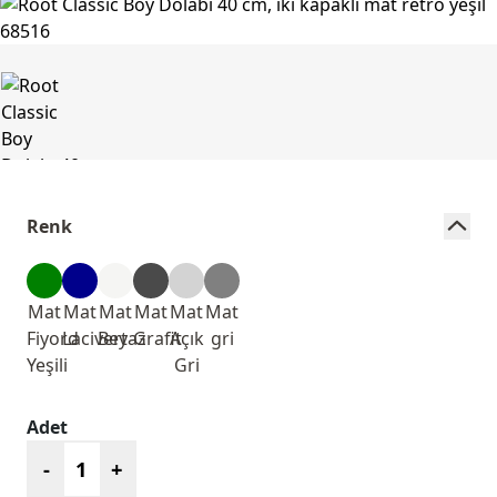
Renk
Mat
Mat
Mat
Mat
Mat
Mat
Fiyord
Lacivert
Beyaz
Grafit
Açık
gri
Yeşili
Gri
Adet
-
+