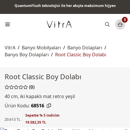
Tüm ürünlerde vade farksız 6 ay taksit & ücretsiz kargo
0
VitrA
/
Banyo Mobilyaları
/
Banyo Dolapları
/
Banyo Boy Dolapları
/
Root Classic Boy Dolabı
Root Classic Boy Dolabı
(0)
40 cm, iki kapaklı mat retro yeşil
Ürün Kodu:
68516
Sepette % 5 indirim
20.613 TL
19.582,35 TL