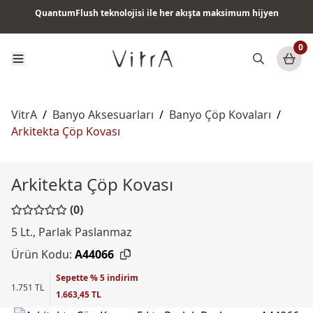
QuantumFlush teknolojisi ile her akışta maksimum hijyen
Tüm ürünlerde vade farksız 6 ay taksit & ücretsiz kargo
0
VitrA
/
Banyo Aksesuarları
/
Banyo Çöp Kovaları
/
Arkitekta Çöp Kovası
Arkitekta Çöp Kovası
(0)
5 Lt., Parlak Paslanmaz
Ürün Kodu:
A44066
Sepette % 5 indirim
1.751 TL
1.663,45 TL