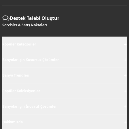
Destek Talebi Oluştur
Servisler & Satış Noktaları
+
Popüler Kategoriler
+
Banyolar için Kusursuz Çözümler
+
Banyo Trendleri
+
Popüler Koleksiyonlar
+
Banyolar için İnovatif Çözümler
+
Hakkımızda