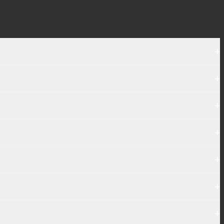
+
+
+
+
+
+
+