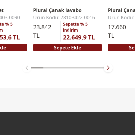
et
Plural Çanak lavabo
Plural Çan
403-0090
Ürün Kodu: 7810B422-0016
Ürün Kodu:
te % 5
Sepette % 5
23.842
17.660
im
indirim
TL
TL
53,6 TL
22.649,9 TL
kle
Sepete Ekle
Se