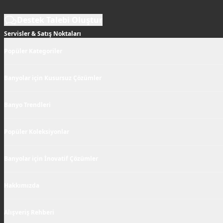
Destek Talebi Oluştur
Servisler & Satış Noktaları
Popüler Kategoriler
Banyolar için Kusursuz Çözümler
Banyo Trendleri
Popüler Koleksiyonlar
Banyolar için İnovatif Çözümler
Hakkımızda
Alışveriş Rehberi