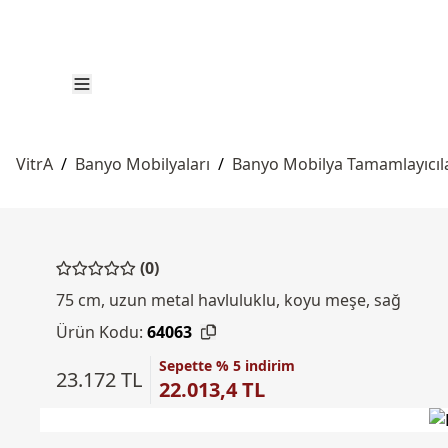
VitrA
/
Banyo Mobilyaları
/
Banyo Mobilya Tamamlayıcıla
(0)
75 cm, uzun metal havluluklu, koyu meşe, sağ
Ürün Kodu:
64063
Sepette % 5 indirim
23.172 TL
22.013,4 TL