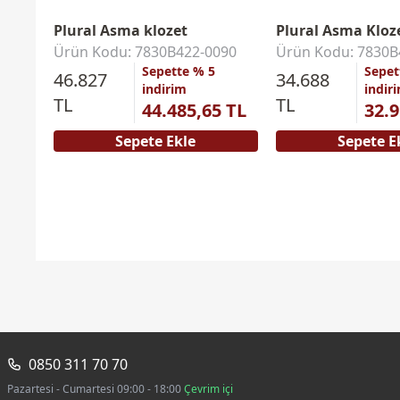
Plural Asma klozet
Plural Asma Kloz
Ürün Kodu: 7830B422-0090
Ürün Kodu: 7830B
Sepette % 5
Sepet
46.827
34.688
indirim
indir
TL
TL
44.485,65 TL
32.9
Sepete Ekle
Sepete E
0850 311 70 70
Pazartesi - Cumartesi 09:00 - 18:00
Çevrim içi