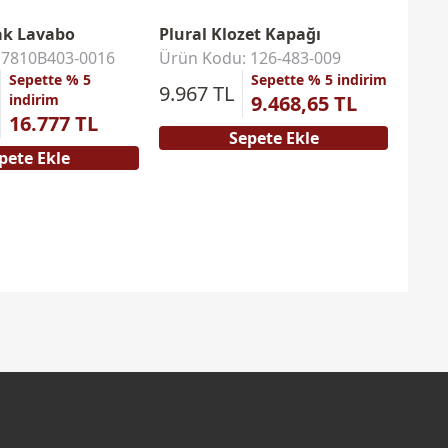
ak Lavabo
Plural Klozet Kapağı
Plur
 7810B403-0016
Ürün Kodu: 126-483-009
Ürün
Sepette % 5
Sepette % 5 indirim
46.8
9.967 TL
indirim
9.468,65 TL
TL
16.777 TL
Sepete Ekle
pete Ekle