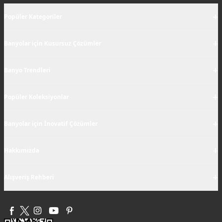
+
Popüler Kategoriler
+
Banyolar için Kusursuz Çözümler
+
Banyo Trendleri
+
Popüler Koleksiyonlar
+
Banyolar için İnovatif Çözümler
+
Hakkımızda
+
Alışveriş Rehberi