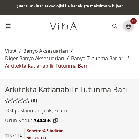
QuantumFlush teknolojisi ile her akışta maksimum hijyen
Tüm ürünlerde vade farksız 6 ay taksit & ücretsiz kargo
0
VitrA
/
Banyo Aksesuarları
/
Diğer Banyo Aksesuarları
/
Banyo Tutunma Barları
/
Arkitekta Katlanabilir Tutunma Barı
Arkitekta Katlanabilir Tutunma Barı
(0)
304 paslanmaz çelik, krom
Ürün Kodu:
A44468
Sepette % 5 indirim
11.074 TL
10.520,3 TL