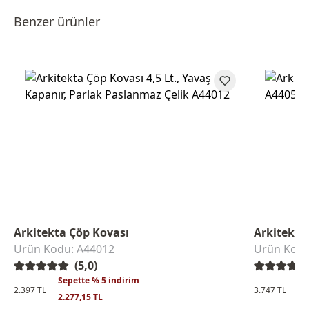
Benzer ürünler
Arkitekta Çöp Kovası
Arkitekta
Ürün Kodu: A44012
Ürün Kodu
(5,0)
Sepette % 5 indirim
Se
2.397 TL
3.747 TL
2.277,15 TL
3.