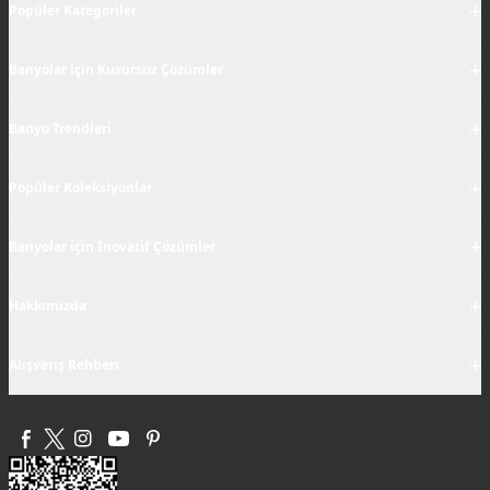
+
Popüler Kategoriler
+
Banyolar için Kusursuz Çözümler
+
Banyo Trendleri
+
Popüler Koleksiyonlar
+
Banyolar için İnovatif Çözümler
+
Hakkımızda
+
Alışveriş Rehberi