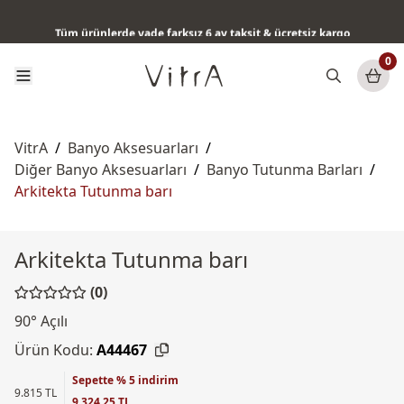
QuantumFlush teknolojisi ile her akışta maksimum hijyen
Tüm ürünlerde vade farksız 6 ay taksit & ücretsiz kargo
0
VitrA
/
Banyo Aksesuarları
/
Diğer Banyo Aksesuarları
/
Banyo Tutunma Barları
/
Arkitekta Tutunma barı
Arkitekta Tutunma barı
(0)
90° Açılı
Ürün Kodu:
A44467
Sepette % 5 indirim
9.815 TL
9.324,25 TL