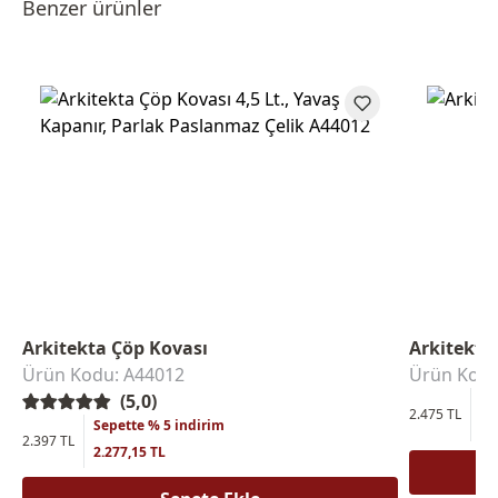
Benzer ürünler
Arkitekta Çöp Kovası
Arkitekta
Ürün Kodu: A44012
Ürün Kodu
(5,0)
Se
2.475 TL
Sepette % 5 indirim
2.
2.397 TL
2.277,15 TL