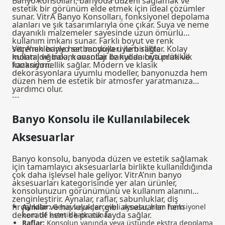
Banyo konsolları, banyoda düzeni sağlamak ve
estetik bir görünüm elde etmek için ideal çözümler
sunar. VitrA Banyo Konsolları, fonksiyonel depolama
alanları ve şık tasarımlarıyla öne çıkar. Suya ve neme
dayanıklı malzemeler sayesinde uzun ömürlü
kullanım imkanı sunar. Farklı boyut ve renk
seçenekleriyle her banyoya uyum sağlar. Kolay
VitrA’nın
banyo set modülleri
ile birlikte
montaj ve bakım avantajı ile kullanıcıya pratiklik
kullanıldığında, konsollar banyoda bütünlük ve
kazandırır.
fonksiyonellik sağlar. Modern ve klasik
dekorasyonlara uyumlu modeller, banyonuzda hem
düzen hem de estetik bir atmosfer yaratmanıza
yardımcı olur.
---
Banyo Konsolu ile Kullanılabilecek
Aksesuarlar
Banyo konsolu, banyoda düzen ve estetik sağlamak
için tamamlayıcı aksesuarlarla birlikte kullanıldığında
çok daha işlevsel hale geliyor. VitrA’nın
banyo
aksesuarları
kategorisinde yer alan ürünler,
konsolunuzun görünümünü ve kullanım alanını
zenginleştirir. Aynalar, raflar, sabunluklar, diş
fırçalıklar ve havluluklar gibi aksesuarlar hem
Aynalar:
Geniş veya çerçeveli aynalar, hem fonksiyonel
dekoratif hem de pratik fayda sağlar.
hem de estetik katkı sunar.
Raflar:
Konsolun yanında veya üstünde ekstra depolama