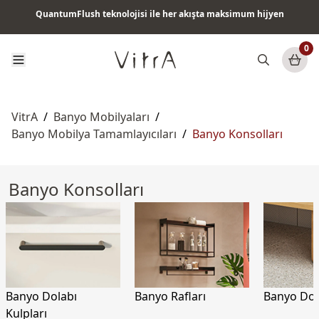
QuantumFlush teknolojisi ile her akışta maksimum hijyen
Tüm ürünlerde vade farksız 6 ay taksit & ücretsiz kargo
0
VitrA
/
Banyo Mobilyaları
/
Banyo Mobilya Tamamlayıcıları
/
Banyo Konsolları
Banyo Konsolları
Banyo Dolabı
Banyo Rafları
Banyo Dol
Kulpları