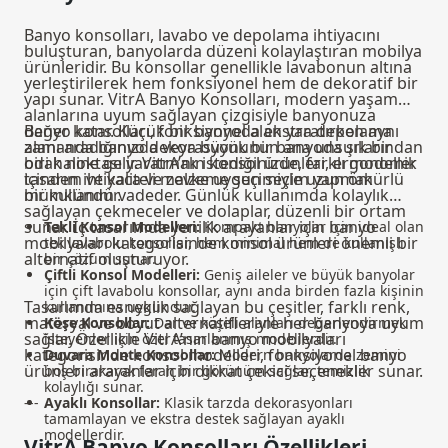
Banyo konsolları, lavabo ve depolama ihtiyacını
buluşturan, banyolarda düzeni kolaylaştıran mobilya
ürünleridir. Bu konsollar genellikle lavabonun altına
yerleştirilerek hem fonksiyonel hem de dekoratif bir
yapı sunar. VitrA Banyo Konsolları, modern yaşam
alanlarına uyum sağlayan çizgisiyle banyonuza
değer katar. Küçük bir banyoda ekstra depolama
Banyo konsolları, fonksiyonel alan yaratırken aynı
alanı aradığınızda veya büyük bir banyoda şık bir
zamanda banyo dekorasyonunun ana unsurlarından
odak noktası yaratmak istediğinizde, farklı modeller
biri haline gelir. VitrA’nın konsol ürünleri, ergonomik
içinden ihtiyaca ve zevke uygun seçim yapmak
tasarım ve kaliteli malzeme seçimiyle uzun ömürlü
mümkündür.
bir kullanım vadeder. Günlük kullanımda kolaylık
sağlayan çekmeceler ve dolaplar, düzenli bir ortam
sunar. İç tasarımda yenilik arayanlar için
banyo
Tekli Konsol Modelleri:
Kompakt banyolar için ideal olan
mobilyaları
kategorisinde konsol ürünleri önemli bir
tek lavabolu konsollar, hem minimal hem de kullanışlı
alternatif oluşturuyor.
bir çözüm sunar.
Çiftli Konsol Modelleri:
Geniş aileler ve büyük banyolar
için çift lavabolu konsollar, aynı anda birden fazla kişinin
Tasarımda esneklik sağlayan bu çeşitler, farklı renk,
kullanımına uygundur.
materyal ve boyut alternatifleriyle her banyoya uyum
Köşe Konsollar:
Dar ve köşeli alanları değerlendirmek
sağlar. Özellikle VitrA’nın banyo mobilyaları
isteyenler için özel tasarlanmış modellerdir.
kategorisinde konsol modelleri, fonksiyonel banyo
Duvara Monte Konsollar:
Modern banyolarda zemini
ürünleri arayanlar için dikkat çekici seçenekler sunar.
boş bırakarak ferah bir görünüm sağlar, temizlik
kolaylığı sunar.
---
Ayaklı Konsollar:
Klasik tarzda dekorasyonları
tamamlayan ve ekstra destek sağlayan ayaklı
modellerdir.
VitrA Banyo Konsolları Özellikleri