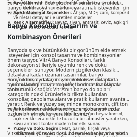
senaryolarında ideal çözümler sunan bu ürünler,
Ayaklı Konsol:
Geleneksel ve klasik dekorasyonlarda
banyo dekorasyonunda fark yaratmak isteyenler için
tercih edilir, ekstra destek sunar.
vazgeçilmezdir.
---
Farklı Materyal Seçenekleri:
Ahşap, MDF, cam, kompozit
ve metal detaylar ile üretilen modeller.
Renk Alternatifleri:
Beyaz, siyah, antrasit, ceviz, açık gri
Banyo Konsolları Tasarım ve
ve özel Pantone kodlu renkler.
Kombinasyon Önerileri
Banyoda şık ve bütünlüklü bir görünüm elde etmek
isteyenler için konsol tasarımı ve kombinasyonları
önem taşıyor. VitrA Banyo Konsolları, farklı
dekorasyon stilleriyle uyumlu renk ve doku
seçenekleri sunuyor. Modern çizgilerden klasik
detaylara kadar uzanan tasarımlar, banyo
seramikleri, aynalar, duvar renkleri ve dolaplarla
Banyo konsolu tasarımı, seçilen aksesuarlarla
uyumlu kombinasyonlar oluşturulmasına olanak
tamamlandığında hem görsel hem de fonksiyonel
tanır.
bir bütünlük sağlar. VitrA’nın banyo dolapları
kategorisindeki ürünlerle birlikte kullanılan
konsollar, depolama alanı ve pratik kullanım avantajı
yaratır. Renk ve yüzey seçiminde monokrom, çift ton
veya kontrast renkler tercih ederek banyonuzda
Renk Uyumu:
Konsolun rengi, banyo seramikleri ve
özgün bir atmosfer yaratabilirsiniz.
duvar boyasıyla uyumlu olmalı; örneğin beyaz konsol,
açık renkli seramiklerle huzurlu bir atmosfer yaratırken,
koyu antrasit tonlar modern bir etki sunar.
Yüzey ve Doku Seçimi:
Mat, parlak, fırçalı veya
VitrA Banyo Konsolları, şık banyo konsolu arayışında
kabartmalı yüzeyler; dokulu desenler banyoya hareket