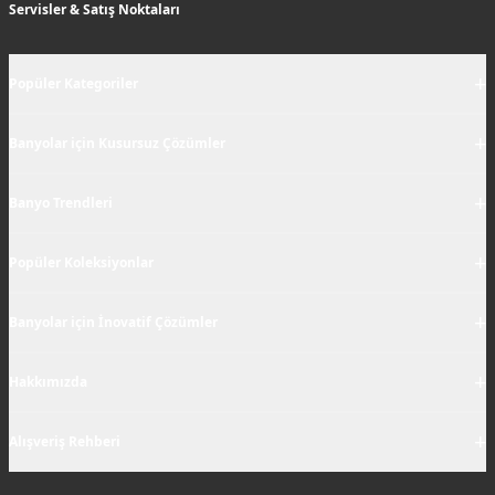
Servisler & Satış Noktaları
+
Popüler Kategoriler
+
Banyolar için Kusursuz Çözümler
+
Banyo Trendleri
+
Popüler Koleksiyonlar
+
Banyolar için İnovatif Çözümler
+
Hakkımızda
+
Alışveriş Rehberi