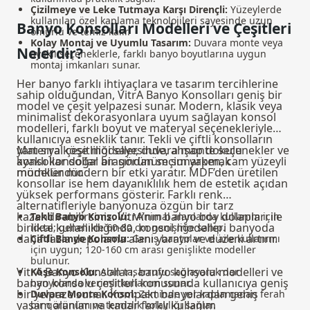
Çizilmeye ve Leke Tutmaya Karşı Dirençli:
Yüzeylerde
kullanılan özel kaplama teknolojileri sayesinde uzun
Banyo Konsolları Modelleri ve Çeşitleri
ömürlü ve temiz kalır.
Kolay Montaj ve Uyumlu Tasarım:
Duvara monte veya
Nelerdir?
ayaklı seçeneklerle, farklı banyo boyutlarına uygun
montaj imkanları sunar.
Her banyo farklı ihtiyaçlara ve tasarım tercihlerine
sahip olduğundan, VitrA Banyo Konsolları geniş bir
model ve çeşit yelpazesi sunar. Modern, klasik veya
minimalist dekorasyonlara uyum sağlayan konsol
modelleri, farklı boyut ve materyal seçenekleriyle
kullanıcıya esneklik tanır. Tekli ve çiftli konsolların
yanı sıra köşe modeller, duvara monte seçenekler ve
Materyal çeşitliliği sayesinde, ahşap dokulu
ayaklı konsollar arasından seçim yapmak
konsollar doğal bir görünüm sunarken, cam yüzeyli
mümkündür.
modeller modern bir etki yaratır. MDF’den üretilen
konsollar ise hem dayanıklılık hem de estetik açıdan
yüksek performans gösterir. Farklı renk
alternatifleriyle banyonuza özgün bir tarz
kazandırabilirsiniz. VitrA’nın
banyo boy dolapları
ile
Tekli Banyo Konsolu:
Minimal alanlarda kullanım için
birlikte kullanıldığında, konsol modelleri banyoda
ideal; genellikle 60-80 cm genişliğe sahip.
daha fazla depolama alanı yaratır ve düzeni artırır.
Çiftli Banyo Konsolu:
Geniş banyolar ve aile kullanımı
için uygun; 120-160 cm arası genişlikte modeller
bulunur.
VitrA Banyo Konsolları, banyo konsolu modelleri ve
Köşe Konsolu:
Alan tasarrufu sağlayarak dar
banyo konsolu çeşitleri konusunda kullanıcıya geniş
banyolarda verimli kullanım sunar.
bir yelpaze sunar. Kompakt banyolardan geniş
Duvara Monte Konsol:
Zeminde yer kaplamadan ferah
yaşam alanlarına kadar farklı kullanım
bir görünüm ve temizlik kolaylığı sağlar.