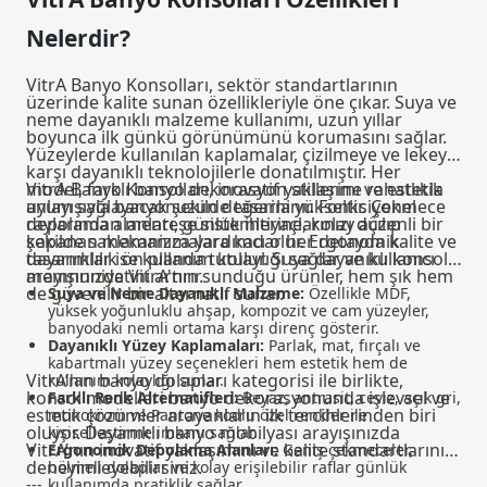
Nelerdir?
VitrA Banyo Konsolları, sektör standartlarının
üzerinde kalite sunan özellikleriyle öne çıkar. Suya ve
neme dayanıklı malzeme kullanımı, uzun yıllar
boyunca ilk günkü görünümünü korumasını sağlar.
Yüzeylerde kullanılan kaplamalar, çizilmeye ve lekeye
karşı dayanıklı teknolojilerle donatılmıştır. Her
model, farklı banyo dekorasyon stillerine rahatlıkla
VitrA Banyo Konsolları, inovatif yaklaşımı ve estetik
uyum sağlayacak şekilde tasarlanır. Fonksiyonel
anlayışıyla banyonuzun değerini yükseltir. Çekmece
depolama alanları, günlük ihtiyaçlarınızı düzenli bir
raylarından menteşe sistemlerine, kolay açılıp
şekilde saklamanıza yardımcı olur. Ergonomik
kapanan mekanizmalara kadar her detayda kalite ve
tasarımlar ise kullanım kolaylığı sağlar ve kullanıcı
dayanıklılık ön planda tutulur. Suya dayanıklı konsol
memnuniyetini artırır.
arayışınızda VitrA'nın sunduğu ürünler, hem şık hem
de güvenilir bir alternatif sunar.
Suya ve Neme Dayanıklı Malzeme:
Özellikle MDF,
yüksek yoğunluklu ahşap, kompozit ve cam yüzeyler,
banyodaki nemli ortama karşı direnç gösterir.
Dayanıklı Yüzey Kaplamaları:
Parlak, mat, fırçalı ve
kabartmalı yüzey seçenekleri hem estetik hem de
VitrA’nın
banyo dolapları
kategorisi ile birlikte,
kullanım kolaylığı sunar.
konsol modelleri banyo dekorasyonunda işlevsel ve
Farklı Renk Alternatifleri:
Beyaz, antrasit, ceviz, açık gri,
estetik çözümler arayanların ilk tercihlerinden biri
monokrom ve Pantone kodlu özel renkler ile
oluyor. Dayanıklı banyo mobilyası arayışınızda
kişiselleştirme imkanı sağlar.
VitrA’nın inovatif yaklaşımını ve kalite standartlarını
Ergonomik Depolama Alanları:
Geniş çekmeceler,
deneyimleyebilirsiniz.
bölmeli dolaplar ve kolay erişilebilir raflar günlük
---
kullanımda pratiklik sağlar.