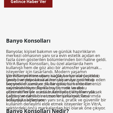
Gelince Haber Ver
Banyo Konsolları
Banyolar, kişisel bakımın ve günlük hazırlıkların
merkezi olmasının yanı sıra evin estetik açıdan en
fazla özen gösterilen bölümlerinden biri haline geldi.
VitrA Banyo Konsolları, bu özel alanlarda hem
kullanışlı hem de göz alıcı bir atmosfer yaratmak
isteyenler için tasarlandı. Modern yaşamın
gereksinimlerine uyum sağlayan konsol çeşitleri,
VitrA Banyo Konsolları, küçük banyo alanlarından
lavabo ve depolama alanını bir araya getirerek
geniş banyolara kadar her yaşam tarzına hitap eden
banyoda düzenli ve şık bir görünüm elde etmenizi
seçenekler sunuyor. Kullanıcılar, bu konsollar
mümkün kılıyor. Farklı boyut, renk ve doku
sayesinde hem depolama hem de lavabo
alternatifleriyle sunulan konsollar, VitrA’nın yüksek
çözümlerini bir arada bulabiliyor, banyolarında
kalite standartları ve uzun ömürlü malzeme
çağdaş ve rahat bir atmosfer yakalıyor. Tasarımda
anlayışıyla birleşiyor.
bütünlük sağlamanın yanı sıra, pratik ve güvenilir bir
---
kullanım deneyimi elde etmek isteyenler için VitrA,
sektördeki öncü markalardan biri olarak öne çıkıyor.
Banyo Konsolları Nedir?