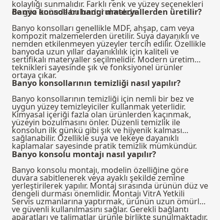
kolaylığı sunmalıdır. Farklı renk ve yüzey seçenekleri
de göz önünde bulundurulmalıdır.
Banyo konsolları hangi materyallerden üretilir?
Banyo konsolları genellikle MDF, ahşap, cam veya
kompozit malzemelerden üretilir. Suya dayanıklı ve
nemden etkilenmeyen yüzeyler tercih edilir. Özellikle
banyoda uzun yıllar dayanıklılık için kaliteli ve
sertifikalı materyaller seçilmelidir. Modern üretim
teknikleri sayesinde şık ve fonksiyonel ürünler
ortaya çıkar.
Banyo konsollarının temizliği nasıl yapılır?
Banyo konsollarının temizliği için nemli bir bez ve
uygun yüzey temizleyiciler kullanmak yeterlidir.
Kimyasal içeriği fazla olan ürünlerden kaçınmak,
yüzeyin bozulmasını önler. Düzenli temizlik ile
konsolun ilk günkü gibi şık ve hijyenik kalması
sağlanabilir. Özellikle suya ve lekeye dayanıklı
kaplamalar sayesinde pratik temizlik mümkündür.
Banyo konsolu montajı nasıl yapılır?
Banyo konsolu montajı, modelin özelliğine göre
duvara sabitlenerek veya ayaklı şekilde zemine
yerleştirilerek yapılır. Montaj sırasında ürünün düz ve
dengeli durması önemlidir. Montajı VitrA Yetkili
Servis uzmanlarına yaptırmak, ürünün uzun ömürlü
ve güvenli kullanılmasını sağlar. Gerekli bağlantı
aparatları ve talimatlar ürünle birlikte sunulmaktadır.