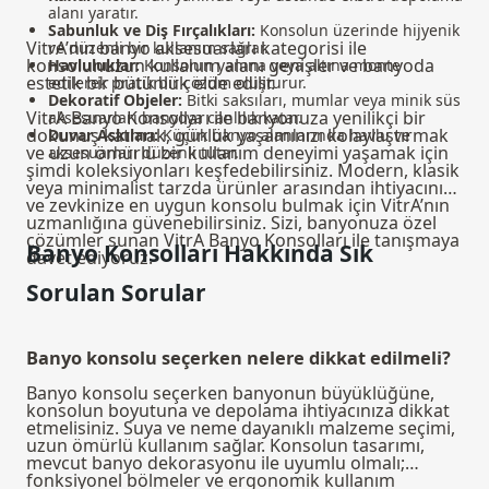
alanı yaratır.
Sabunluk ve Diş Fırçalıkları:
Konsolun üzerinde hijyenik
VitrA’nın banyo aksesuarları kategorisi ile
ve düzenli bir kullanım sağlar.
konsolunuzun kullanım alanı genişler ve banyoda
Havluluklar:
Konsolun yanına veya altına monte
estetik bir bütünlük elde edilir.
edilerek pratik bir çözüm oluşturur.
Dekoratif Objeler:
Bitki saksıları, mumlar veya minik süs
VitrA Banyo Konsolları ile banyonuza yenilikçi bir
aksesuarları banyoya canlılık katar.
dokunuş katmak, günlük yaşamınızı kolaylaştırmak
Duvar Askıları:
Küçük banyo alanlarında havlu ve
ve uzun ömürlü bir kullanım deneyimi yaşamak için
aksesuarları düzenli tutar.
şimdi koleksiyonları keşfedebilirsiniz. Modern, klasik
veya minimalist tarzda ürünler arasından ihtiyacınıza
ve zevkinize en uygun konsolu bulmak için VitrA’nın
uzmanlığına güvenebilirsiniz. Sizi, banyonuza özel
çözümler sunan VitrA Banyo Konsolları ile tanışmaya
Banyo Konsolları Hakkında Sık
davet ediyoruz.
Sorulan Sorular
Banyo konsolu seçerken nelere dikkat edilmeli?
Banyo konsolu seçerken banyonun büyüklüğüne,
konsolun boyutuna ve depolama ihtiyacınıza dikkat
etmelisiniz. Suya ve neme dayanıklı malzeme seçimi,
uzun ömürlü kullanım sağlar. Konsolun tasarımı,
mevcut banyo dekorasyonu ile uyumlu olmalı;
fonksiyonel bölmeler ve ergonomik kullanım