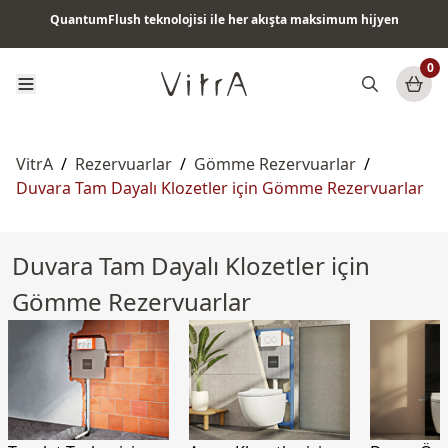
QuantumFlush teknolojisi ile her akışta maksimum hijyen
Tüm ürünlerde vade farksız 6 ay taksit & ücretsiz kargo
0
VitrA
/
Rezervuarlar
/
Gömme Rezervuarlar
/
Duvara Tam Dayalı Klozetler için Gömme Rezervuarlar
Duvara Tam Dayalı Klozetler için
Gömme Rezervuarlar