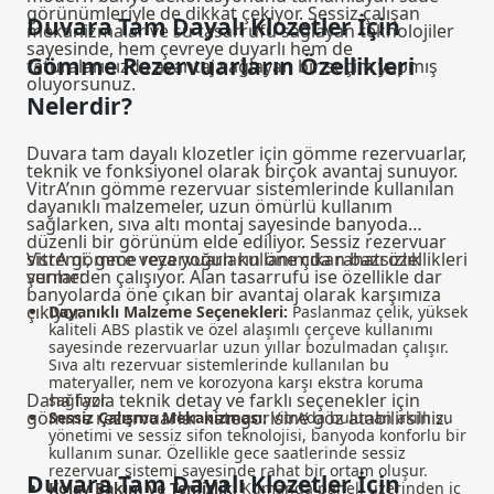
görünümleriyle de dikkat çekiyor. Sessiz çalışan
Duvara Tam Dayalı Klozetler İçin
mekanizmalar ve su tasarrufu sağlayan teknolojiler
sayesinde, hem çevreye duyarlı hem de
Gömme Rezervuarların Özellikleri
faturalarınızda avantaj sağlayan bir seçim yapmış
oluyorsunuz.
Nelerdir?
Duvara tam dayalı klozetler için gömme rezervuarlar,
teknik ve fonksiyonel olarak birçok avantaj sunuyor.
VitrA’nın gömme rezervuar sistemlerinde kullanılan
dayanıklı malzemeler, uzun ömürlü kullanım
sağlarken, sıva altı montaj sayesinde banyoda
düzenli bir görünüm elde ediliyor. Sessiz rezervuar
sistemi, gece veya yoğun kullanımda rahatsızlık
VitrA gömme rezervuarların öne çıkan bazı özellikleri
vermeden çalışıyor. Alan tasarrufu ise özellikle dar
şunlar:
banyolarda öne çıkan bir avantaj olarak karşımıza
çıkıyor.
Dayanıklı Malzeme Seçenekleri:
Paslanmaz çelik, yüksek
kaliteli ABS plastik ve özel alaşımlı çerçeve kullanımı
sayesinde rezervuarlar uzun yıllar bozulmadan çalışır.
Sıva altı rezervuar sistemlerinde kullanılan bu
materyaller, nem ve korozyona karşı ekstra koruma
Daha fazla teknik detay ve farklı seçenekler için
sağlıyor.
gömme rezervuarlar
kategorisine göz atabilirsiniz.
Sessiz Çalışma Mekanizması:
VitrA’da bulunan akıllı su
yönetimi ve sessiz sifon teknolojisi, banyoda konforlu bir
kullanım sunar. Özellikle gece saatlerinde sessiz
rezervuar sistemi sayesinde rahat bir ortam oluşur.
Duvara Tam Dayalı Klozetler İçin
Kolay Bakım ve Temizlik:
Kumanda paneli üzerinden iç