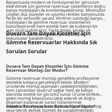
Banyonuzda modern ve fonksiyonel bir görünüm
elde etmek için gömme rezervuar sistemlerini doğru
banyo mobilyaları ile kombinleyebilirsiniz. Minimalist
çizgiler, düz yüzeyler ve uyumlu renkler, banyonuzda
ferah bir atmosfer yaratır. VitrA’nın sunduğu
banyo
mobilyaları
ile gömme rezervuar sistemlerini
bütünleştirerek hem estetik hem de kullanışlı bir
alan oluşturabilirsiniz. Farklı dolap, lavabo ve
Duvara Tam Dayalı Klozetler İçin
aksesuar seçenekleriyle banyonuza kişisel
dokunuşlar katabilirsiniz.
Gömme Rezervuarlar Hakkında Sık
Sorulan Sorular
Duvara Tam Dayalı Klozetler İçin Gömme
Rezervuar Montajı Zor Mudur?
Gömme rezervuar montajı genellikle profesyonel
destekle kolayca gerçekleştirilebilir. Modern
ürünlerde montaj aşamaları sadeleştirildiğinden,
hem zamandan tasarruf sağlar hem de banyo
alanında estetik bir görüntü sunar. Ürünle birlikte
gelen montaj kılavuzunu takip ederek ve doğru
ekipman kullanarak süreci hızlandırmak
mümkündür. Ayrıca, bazı markalar ücretsiz montaj
Gömme Rezervuarların Bakımı Nasıl Yapılır?
veya teknik destek hizmeti de sunabilmektedir.