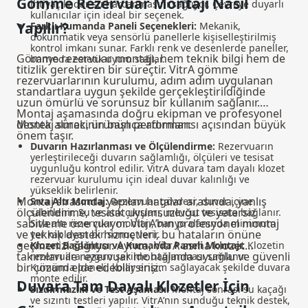
Gömme Rezervuar Montajı Nasıl
ihtiyaç kadar su harcanmasını sağlıyor. Çevreye duyarlı
kullanıcılar için ideal bir seçenek.
Yapılır?
Farklı Kumanda Paneli Seçenekleri:
Mekanik,
dokunmatik veya sensörlü panellerle kişiselleştirilmiş
kontrol imkanı sunar. Farklı renk ve desenlerde paneller,
Gömme rezervuar montajı, hem teknik bilgi hem de
banyoda estetik uyum sağlar.
titizlik gerektiren bir süreçtir. VitrA gömme
rezervuarlarının kurulumu, adım adım uygulanan
standartlara uygun şekilde gerçekleştirildiğinde
uzun ömürlü ve sorunsuz bir kullanım sağlanır.
Montaj aşamasında doğru ekipman ve profesyonel
destek almak, ürünün performansı açısından büyük
Montaj sürecinin başlıca adımları:
önem taşır.
Duvarın Hazırlanması ve Ölçülendirme:
Rezervuarın
yerleştirileceği duvarın sağlamlığı, ölçüleri ve tesisat
uygunluğu kontrol edilir. VitrA duvara tam dayalı klozet
rezervuar kurulumu için ideal duvar kalınlığı ve
yükseklik belirlenir.
Montaj sırasında yapılan hatalar arasında, yanlış
Sıva Altı Montaj:
Rezervuar gövdesi, duvar içine
ölçülendirme, tesisat uyumsuzluğu ve yetersiz
sabitlenir. Su ve atık çıkışları, mevcut tesisata bağlanır.
sabitleme öne çıkıyor. VitrA’nın profesyonel montaj
Sıva altı rezervuar montajı, banyo alanında minimum
ve teknik destek hizmetleri, bu hataların önüne
yer kaplayan bir sonuç verir.
geçmenizi sağlıyor. Ayrıca, VitrA
asma klozet
Klozet Bağlantısı ve Kumanda Paneli Montajı:
Klozetin
takımları
ile rezervuar montajında uyumlu ve güvenli
rezervuara uygun şekilde bağlanması sağlanır.
bir çözüm elde edebilirsiniz.
Kumanda paneli, kolay erişim sağlayacak şekilde duvara
monte edilir.
Duvara Tam Dayalı Klozetler İçin
Sızdırmazlık ve Test Aşaması:
Montaj sonrası su kaçağı
ve sızıntı testleri yapılır. VitrA’nın sunduğu teknik destek,