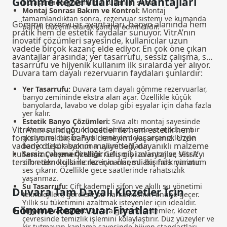
Gömme Rezervuarların Avantajları
bu aşamada güvenli bir kullanım sunar.
Montaj Sonrası Bakım ve Kontrol:
Montaj
tamamlandıktan sonra, rezervuar sistemi ve kumanda
Gömme rezervuar avantajları, banyo alanında hem
paneli düzenli olarak kontrol edilmelidir.
pratik hem de estetik faydalar sunuyor. VitrA’nın
inovatif çözümleri sayesinde, kullanıcılar uzun
vadede birçok kazanç elde ediyor. En çok öne çıkan
avantajlar arasında; yer tasarrufu, sessiz çalışma, su
tasarrufu ve hijyenik kullanım ilk sıralarda yer alıyor.
Duvara tam dayalı rezervuarın faydaları şunlardır:
Yer Tasarrufu:
Duvara tam dayalı gömme rezervuarlar,
banyo zemininde ekstra alan açar. Özellikle küçük
banyolarda, lavabo ve dolap gibi eşyalar için daha fazla
yer kalır.
Estetik Banyo Çözümleri:
Sıva altı montaj sayesinde
VitrA’nın sunduğu
klozetler
ile hem estetik hem
rezervuarlar göz önünde olmaz, sade ve modern bir
fonksiyonel bir banyo deneyimi yaşarsınız. Uzun
görünüm oluşur. Farklı renk ve doku seçenekleriyle
vadede düşük bakım maliyetleri, dayanıklı malzeme
banyo dekorasyonuna uyum sağlanır.
kullanımı ve enerji tasarrufu gibi avantajlar, VitrA’yı
Sessiz Çalışma Özelliği:
Gelişmiş izolasyon ve sessiz
tercih eden kullanıcılar için önemli bir fark yaratır.
sifon teknolojisi ile rezervuarlar, su akışında minimum
ses çıkarır. Özellikle gece saatlerinde rahatsızlık
yaşanmaz.
Su Tasarrufu:
Çift kademeli sifon ve akıllı su yönetimi
Duvara Tam Dayalı Klozetler İçin
teknolojileri, gereksiz su harcamasının önüne geçer.
Yıllık su tüketimini azaltmak isteyenler için idealdir.
Gömme Rezervuar Fiyatları
Hijyen Avantajları:
Duvara gömme sistemler, klozet
çevresinde temizlik işlemini kolaylaştırır. Düz yüzeyler ve
kir tutmayan kaplama sayesinde hijyen standartları