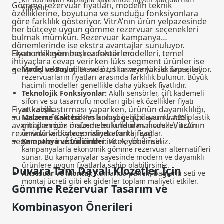
Gömme rezervuar fiyatları, modelin teknik
yükselir.
özelliklerine, boyutuna ve sunduğu fonksiyonlara
göre farklılık gösteriyor. VitrA’nın ürün yelpazesinde
her bütçeye uygun gömme rezervuar seçenekleri
bulmak mümkün. Rezervuar kampanya
dönemlerinde ise ekstra avantajlar sunuluyor.
Ekonomik gömme rezervuar modelleri, temel
Fiyatı etkileyen başlıca faktörler:
ihtiyaçlara cevap verirken lüks segment ürünler ise
gelişmiş teknolojiler ve özel tasarımlar ile öne çıkıyor.
Model ve Boyut:
Standart, slim veya yüksek kapasiteli
rezervuarların fiyatları arasında farklılık bulunur. Büyük
hacimli modeller genellikle daha yüksek fiyatlıdır.
Teknolojik Fonksiyonlar:
Akıllı sensörler, çift kademeli
sifon ve su tasarrufu modları gibi ek özellikler fiyatı
Fiyat karşılaştırması yaparken, ürünün dayanıklılığı,
artırabilir.
su tasarrufu ve bakım kolaylığı gibi uzun vadeli
Malzeme Kalitesi:
Paslanmaz çelik, dayanıklı ABS plastik
avantajları göz önünde bulundurmalısınız. VitrA’nın
gibi premium malzemeler kullanılan modeller, uzun
rezervuarlar
kategorisinde farklı fiyat
ömürlü ve böylece maliyet avantajı sağlar.
segmentlerinde ürünleri inceleyebilirsiniz.
Kampanya ve İndirimler:
VitrA, dönemsel
kampanyalarla ekonomik gömme rezervuar alternatifleri
sunar. Bu kampanyalar sayesinde modern ve dayanıklı
ürünlere uygun fiyatlarla sahip olabilirsiniz.
Duvara Tam Dayalı Klozetler İçin
Aksesuar ve Montaj:
Kumanda paneli, bağlantı seti ve
montaj ücreti gibi ek giderler toplam maliyeti etkiler.
Gömme Rezervuar Tasarım ve
Kombinasyon Önerileri