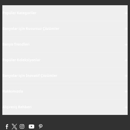
+
Popüler Kategoriler
+
Banyolar için Kusursuz Çözümler
+
Banyo Trendleri
+
Popüler Koleksiyonlar
+
Banyolar için İnovatif Çözümler
+
Hakkımızda
+
Alışveriş Rehberi