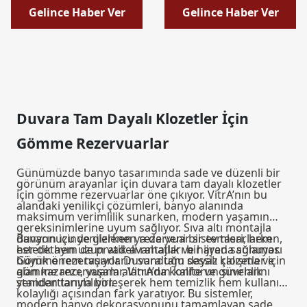
Gelince Haber Ver
Gelince Haber Ver
Duvara Tam Dayalı Klozetler İçin
Gömme Rezervuarlar
Günümüzde banyo tasarımında sade ve düzenli bir
görünüm arayanlar için duvara tam dayalı klozetler
için gömme rezervuarlar öne çıkıyor. VitrA’nın bu
alandaki yenilikçi çözümleri, banyo alanında
maksimum verimlilik sunarken, modern yaşamın
gereksinimlerine uyum sağlıyor. Sıva altı montajla
duvarın içinde gizlenen rezervuar sistemleri, hem
Banyonuzu yenilerken ya da yeni bir ev tasarlarken,
estetik hem de pratik avantajları bir arada sunuyor.
her detayın uzun vadeli rahatlık ve hijyen sağlaması
Gömme rezervuarların sunduğu sessiz çalışma ve
büyük önem taşıyor. Duvara tam dayalı klozetler için
alan kazancı, yaşam alanında konforun sınırlarını
gömme rezervuarlar, VitrA’nın kalite ve güvenlik
yeniden tanımlıyor.
standartlarıyla birleşerek hem temizlik hem kullanım
kolaylığı açısından fark yaratıyor. Bu sistemler,
modern banyo dekorasyonunu tamamlayan sade