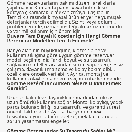
Gömme rezervuarların bakımı düzenli aralıklarla
yapılmalıdır. Kumanda paneli veya buton kısmı
kolayca çıkarılarak iç mekanizmaya ulaşılabilir.
Temizlik sırasında kimyasal ürünler yerine yumuşak
deterjanlar tercih edilmelidir. Sızıntı veya dolum
problemlerinde, uzman desteği almak uzun ömürlü
ve verimli kullanım için önemlidir.
Duvara Tam Dayalı Klozetler İçin Hangi Gömme
Rezervuar Modelleri Tercih Edilmeli?
Banyo alanının büyüklüğüne, klozet tipine ve
kullanım sıklığına göre uygun gömme rezervuar
modeli seçilmelidir. Farklı boyut ve su tasarrufu
sağlayan modeller arasından seçim yaparken, sessiz
çalışma, dayanıklı malzeme ve kolay bakım gibi
özelliklere öncelik verilebilir. Ayrıca, montaj ve
kullanım kolaylığı da önemli seçim kriterlerindendir.
Gömme Rezervuar Alırken Nelere Dikkat Etmek
Gerekir?
Ürünün kaliteli ve dayanıklı bir markadan olması,
uzun ömürlü kullanım sağlar. Montaj kolaylığı, yedek
parça bulunabilirliği, su tasarrufu ve garanti süresi
önemli faktörlerdir. Ayrıca, banyonun mevcut
tesisatına uyumlu bir model seçmek kurulumda
sorun yaşanmasını engeller.
Gömme Rezervuarlar Su Tasarrufu Sağlar Mı?