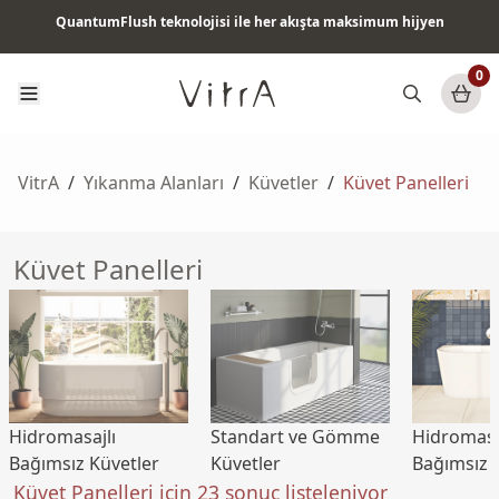
QuantumFlush teknolojisi ile her akışta maksimum hijyen
Tüm ürünlerde vade farksız 6 ay taksit & ücretsiz kargo
0
VitrA
/
Yıkanma Alanları
/
Küvetler
/
Küvet Panelleri
Küvet Panelleri
Hidromasajlı
Standart ve Gömme
Hidromasa
Bağımsız Küvetler
Küvetler
Bağımsız 
Küvet Panelleri için 23 sonuç listeleniyor