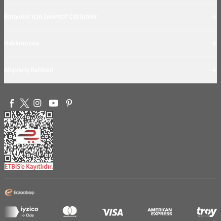
+
Banyolar için İnovatif Çözümler
+
Hakkımızda
+
Alışveriş Rehberi