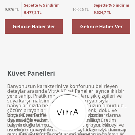
Sepette % 5 indirim
Sepette % 5 indirim
9.976 TL
10.026 TL
9.477,2 TL
9.524,7 TL
Gelince Haber Ver
Gelince Haber Ver
Küvet Panelleri
Banyonuzun karakterini ve konforunu belirleyen
detaylar arasında VitrA Küvet Panelleri ayrıcalıklı bir
yere sahip. Pratik montaj olanakları, şık çizgileri ve
suya karşı maksimum direnç sunan yapısıyla,
banyolarınızda hem güvenli hem de uzun ömürlü bir
çözüm arayanlar için ideal. Zengin renk, doku ve
boyut alternatifleriyle farklı dekorasyon tarzlarına
VitrA Küvet Panelleri; modern banyolarda
uyum sağlamak mümkün. VitrA, yenilikçi üretim
dayanıklılık ve zarif görünüm arayanların
teknikleriyle sunduğu küvet panellerinde kaliteyi ve
başvurduğu bir çözüm olarak öne çıkıyor. Her
estetiği bir araya getiriyor. Bu sayfada, ihtiyaçlarınıza
modelde, güvenli kullanım ve pratik temizlik avantajı
uygun küvet paneli çeşitlerini yakından inceleyebilir,
sunulurken, fonksiyonel yapısı sayesinde banyo