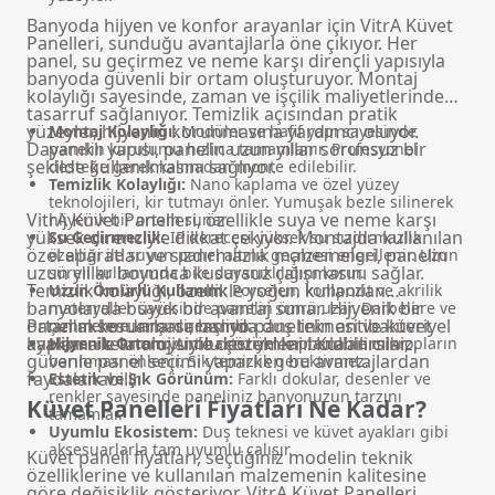
Banyoda hijyen ve konfor arayanlar için VitrA Küvet
Panelleri, sunduğu avantajlarla öne çıkıyor. Her
panel, su geçirmez ve neme karşı dirençli yapısıyla
banyoda güvenli bir ortam oluşturuyor. Montaj
kolaylığı sayesinde, zaman ve işçilik maliyetlerinde
tasarruf sağlanıyor. Temizlik açısından pratik
yüzeyler, hijyenin korunmasına yardımcı oluyor.
Montaj Kolaylığı:
Modüler ve hafif yapı sayesinde
Dayanıklı yapısı, panelin uzun yıllar sorunsuz bir
panelin kurulumu hızlıca tamamlanır. Profesyonel
şekilde kullanılmasını sağlıyor.
desteğe gerek kalmadan monte edilebilir.
Temizlik Kolaylığı:
Nano kaplama ve özel yüzey
teknolojileri, kir tutmayı önler. Yumuşak bezle silinerek
VitrA Küvet Panelleri, özellikle suya ve neme karşı
hijyenik bir ortam sunar.
yüksek direnciyle dikkat çekiyor. Montajda kullanılan
Su Geçirmezlik:
IP derecesi yüksek su sızdırmazlık
özel aparatlar ve sızdırmazlık malzemeleri, panelin
özelliği ile suyun panel altına geçmesi engellenir. Uzun
uzun yıllar boyunca kusursuz çalışmasını sağlar.
süreli kullanımda bile dayanıklılığını korur.
Temizlik kolaylığı, özellikle yoğun kullanılan
Uzun Ömürlü Kullanım:
Porselen, kompozit ve akrilik
banyolarda büyük bir avantaj sunar. Hijyenik bir
materyaller sayesinde panelin ömrü uzar. Darbelere ve
ortamın korunması, banyo panelinin antibakteriyel
Panel aksesuarları arasında
duş teknesi ve küvet
çizilmelere karşı dirençlidir.
kaplama teknolojisiyle desteklenir. Kullanıcılar,
ayakları
ile tam uyumlu çözümler bulabilirsiniz.
Hijyenik Ortam:
Antibakteriyel kaplama ile mikropların
güvenle panel seçimi yaparken bu avantajlardan
barınması önlenir. Sık temizlik gerektirmez.
faydalanabilir.
Estetik ve Şık Görünüm:
Farklı dokular, desenler ve
renkler sayesinde paneliniz banyonuzun tarzını
Küvet Panelleri Fiyatları Ne Kadar?
tamamlar.
Uyumlu Ekosistem:
Duş teknesi ve küvet ayakları gibi
aksesuarlarla tam uyumlu çalışır.
Küvet paneli fiyatları, seçtiğiniz modelin teknik
özelliklerine ve kullanılan malzemenin kalitesine
göre değişiklik gösteriyor. VitrA Küvet Panelleri,