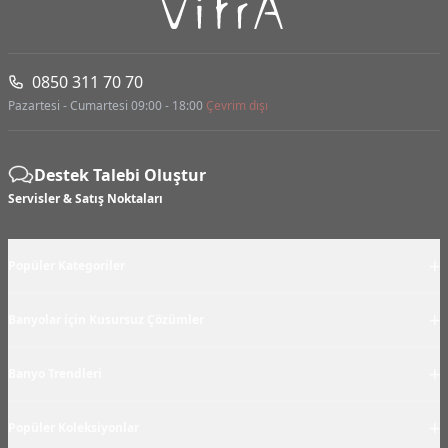
0850 311 70 70
Pazartesi - Cumartesi 09:00 - 18:00
Çevrim dışı
Destek Talebi Oluştur
Servisler & Satış Noktaları
+
Popüler Kategoriler
+
Banyolar için Kusursuz Çözümler
+
Banyo Trendleri
+
Popüler Koleksiyonlar