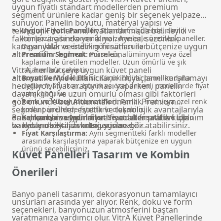
uygun fiyatlı standart modellerden premium
segment ürünlere kadar geniş bir seçenek yelpazesi
sunuyor. Panelin boyutu, materyal yapısı ve
teknolojik donanımı, fiyatlandırmada belirleyici
Uygun Fiyatlı Paneller:
Standart ölçülerde, akrilik ve
faktörler arasında yer alıyor. Ayrıca, sezonluk
kompozit gibi ekonomik malzemelerle üretilen paneller.
kampanyalar ve indirim fırsatları ile bütçenize uygun
Dayanıklılık ve estetik görünüm sunar.
alternatifler bulmak mümkün.
Premium Segment:
Porselen, alüminyum veya özel
kaplama ile üretilen modeller. Uzun ömürlü ve şık
VitrA, her bütçeye uygun küvet paneli
tasarımlara sahiptir.
alternatifleriyle kullanıcıların ihtiyaçlarını karşılamayı
Boyut ve Model Etkisi:
Küçük ölçülü paneller daha
hedefliyor. Fiyat araştırması yaparken, panelin
uygun fiyatlı iken, büyük ve özel desenli modellerde fiyat
dayanıklılığı ve uzun ömürlü olması gibi faktörleri
artışı görülür.
göz önünde bulundurmak önemli. Premium
Renk ve Yüzey Alternatifleri:
Parlak, mat veya özel renk
segment ürünler, estetik ve teknolojik avantajlarıyla
kodlu panellerde fiyat farkı oluşabilir.
öne çıkarken; uygun fiyatlı modeller pratik kullanım
Panel kombinasyonları ve fiyat alternatifleri için
Kampanya ve İndirimler:
Sezonluk fırsatlar ve toplu
ve kolay montaj avantajı sunar.
banyo mobilyaları
kategorisine göz atabilirsiniz.
alımlarda ek indirimler uygulanabilir.
Fiyat Karşılaştırma:
Aynı segmentteki farklı modeller
arasında karşılaştırma yaparak bütçenize en uygun
ürünü seçebilirsiniz.
Küvet Panelleri Tasarım ve Kombin
Önerileri
Banyo paneli tasarımı, dekorasyonun tamamlayıcı
unsurları arasında yer alıyor. Renk, doku ve form
seçenekleri, banyonuzun atmosferini baştan
yaratmanıza yardımcı olur. VitrA Küvet Panellerinde