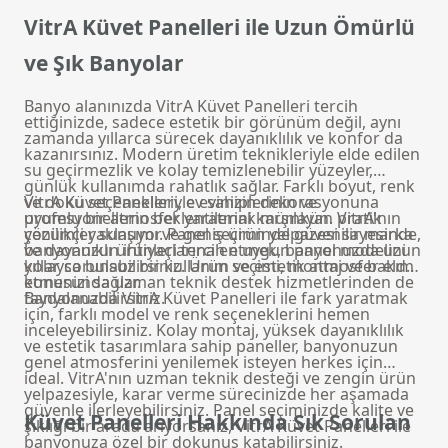
VitrA Küvet Panelleri ile Uzun Ömürlü
ve Şık Banyolar
Banyo alanınızda VitrA Küvet Panelleri tercih
ettiğinizde, sadece estetik bir görünüm değil, aynı
zamanda yıllarca sürecek dayanıklılık ve konfor da
kazanırsınız. Modern üretim teknikleriyle elde edilen
su geçirmezlik ve kolay temizlenebilir yüzeyler,
günlük kullanımda rahatlık sağlar. Farklı boyut, renk
ve doku seçenekleriyle evinizin dekorasyonuna
VitrA Küvet Panelleri, ev sahiplerinin ve
uyumlu bir atmosfer yaratmak mümkün. VitrA'nın
profesyonellerin beklentilerini karşılayan pratik
yenilikçi yaklaşımı ve geniş ürün yelpazesi sayesinde,
çözümler sunuyor. Panel seçiminde güvenilir marka
banyonuzun ihtiyaçlarına en uygun panel modelini
ve dayanıklı ürünleri tercih etmek, banyonuzda uzun
kolayca bulabilirsiniz. Ürün seçimi, montaj ve bakım
yıllar sorunsuz bir kullanım ve estetik atmosfer elde
konusunda uzman teknik destek hizmetlerinden de
etmenizi sağlar.
faydalanabilirsiniz.
Banyonuzda VitrA Küvet Panelleri ile fark yaratmak
için, farklı model ve renk seçeneklerini hemen
inceleyebilirsiniz. Kolay montaj, yüksek dayanıklılık
ve estetik tasarımlara sahip paneller, banyonuzun
genel atmosferini yenilemek isteyen herkes için
ideal. VitrA'nın uzman teknik desteği ve zengin ürün
yelpazesiyle, karar verme sürecinizde her aşamada
güvenle ilerleyebilirsiniz. Panel seçiminizde kalite ve
Küvet Panelleri Hakkında Sık Sorulan
şıklığı bir arada arıyorsanız, VitrA Küvet Panelleri ile
banyonuza özel bir dokunuş katabilirsiniz.