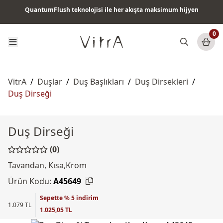
QuantumFlush teknolojisi ile her akışta maksimum hijyen
Tüm ürünlerde vade farksız 6 ay taksit & ücretsiz kargo
0
VitrA
/
Duşlar
/
Duş Başlıkları
/
Duş Dirsekleri
/
Duş Dirseği
Duş Dirseği
(0)
Tavandan, Kısa,Krom
Ürün Kodu:
A45649
Sepette % 5 indirim
1.079 TL
1.025,05 TL