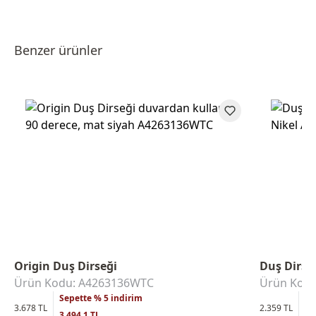
Benzer ürünler
Origin Duş Dirseği
Duş Dirse
Ürün Kodu: A4263136WTC
Ürün Kodu
Sepette % 5 indirim
Se
3.678 TL
2.359 TL
3.494,1 TL
2.