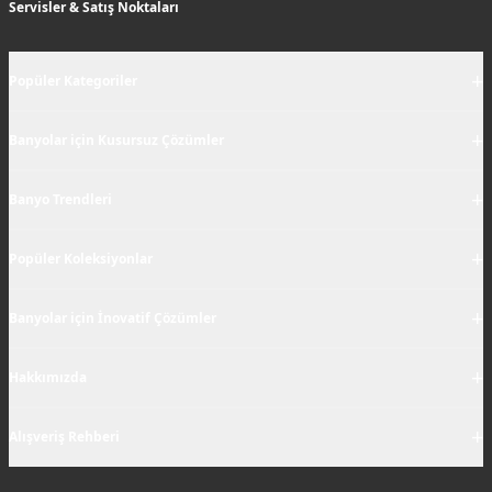
Servisler & Satış Noktaları
+
Popüler Kategoriler
+
Banyolar için Kusursuz Çözümler
+
Banyo Trendleri
+
Popüler Koleksiyonlar
+
Banyolar için İnovatif Çözümler
+
Hakkımızda
+
Alışveriş Rehberi