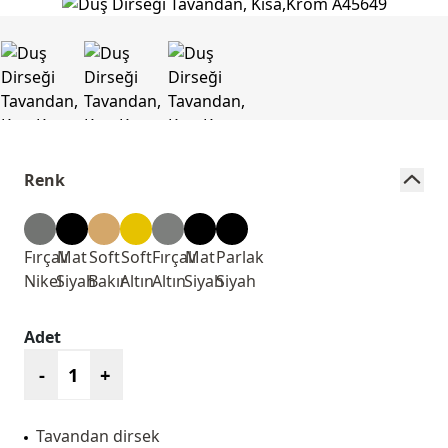
Renk
Fırçalı
Mat
Soft
Soft
Fırçalı
Mat
Parlak
Nikel
Siyah
Bakır
Altın
Altın
Siyah
Siyah
Adet
-
+
Tavandan dirsek