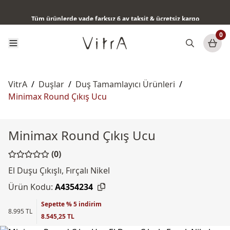
Tüm ürünlerde vade farksız 6 ay taksit & ücretsiz kargo
0
VitrA
/
Duşlar
/
Duş Tamamlayıcı Ürünleri
/
Minimax Round Çıkış Ucu
Minimax Round Çıkış Ucu
(0)
El Duşu Çıkışlı, Fırçalı Nikel
Ürün Kodu:
A4354234
Sepette % 5 indirim
8.995 TL
8.545,25 TL