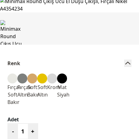
Renk
Fırçalı
Fırçalı
Soft
Soft
Krom
Mat
Soft
Altın
Bakır
Altın
Siyah
Bakır
Adet
-
+