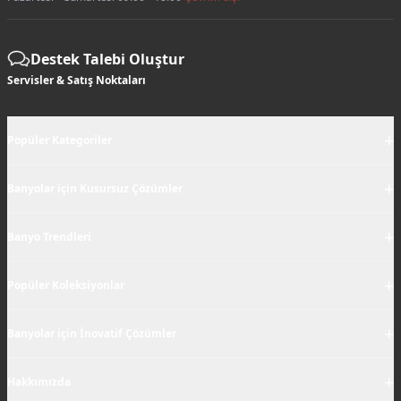
Destek Talebi Oluştur
Servisler & Satış Noktaları
+
Popüler Kategoriler
+
Banyolar için Kusursuz Çözümler
+
Banyo Trendleri
+
Popüler Koleksiyonlar
+
Banyolar için İnovatif Çözümler
+
Hakkımızda