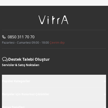
0850 311 70 70
Pazartesi - Cumartesi 09:00 - 18:00
Çevrim dışı
Destek Talebi Oluştur
Servisler & Satış Noktaları
+
Popüler Kategoriler
+
Banyolar için Kusursuz Çözümler
+
Banyo Trendleri