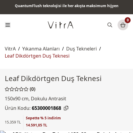
QuantumFlush teknolojisi ile her akışta maksimum hijyen
Tüm ürünlerde vade farksız 6 ay taksit & ücretsiz kargo
0
VitrA
/
Yıkanma Alanları
/
Duş Tekneleri
/
Leaf Dikdörtgen Duş Teknesi
Leaf Dikdörtgen Duş Teknesi
(0)
150x90 cm, Dokulu Antrasit
Ürün Kodu:
65300001868
Sepette % 5 indirim
15.359 TL
14.591,05 TL