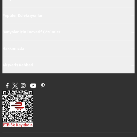
+
Popüler Koleksiyonlar
+
Banyolar için İnovatif Çözümler
+
Hakkımızda
+
Alışveriş Rehberi