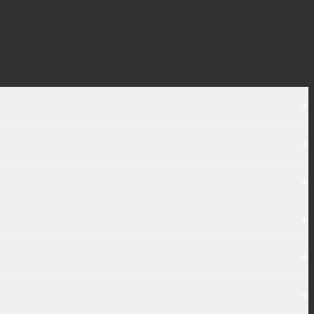
+
+
+
+
+
+