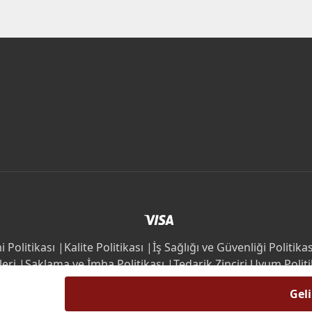
 Politikası |
Kalite Politikası |
İş Sağlığı ve Güvenliği Politikas
leri |
Saklama ve İmha Politikası |
Tedarik Zinciri Uyum Politi
İç ve Dış Paydaş Şikayet Mekanizması Prosedürü |
Etik İlkele
Gel
©2025 VitrA Tüm Hakları Saklıdır.