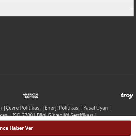
+
ı |
Çevre Politikası |
Enerji Politikası |
Yasal Uyarı |
kası |
ISO 27001 Bilgi Güvenliği Sertifikası |
r
ince Haber Ver