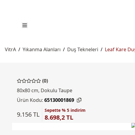
VitrA
/
Yıkanma Alanları
/
Duş Tekneleri
/
Leaf Kare Du
(0)
80x80 cm, Dokulu Taupe
Ürün Kodu:
65130001869
Sepette % 5 indirim
9.156 TL
8.698,2 TL