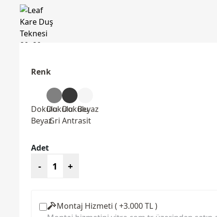
Renk
Dokulu
Dokulu
Dokulu
Beyaz
Beyaz
Gri
Antrasit
Adet
-
+
Montaj Hizmeti ( +3.000 TL )