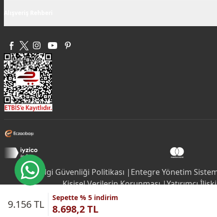
Alışveriş Rehberi
Bilgi Güvenliği Politikası |
Entegre Yönetim Sistemi
Kişisel Verilerin Korunması |
Yatırımcı İlişki
Sepette % 5 indirim
9.156 TL
8.698,2 TL