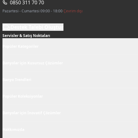
0850 311 70 70
Pazartesi - Cumartesi 09:00 - 18:00
Çevrim dışı
Destek Talebi Oluştur
Servisler & Satış Noktaları
Popüler Kategoriler
Banyolar için Kusursuz Çözümler
Banyo Trendleri
Popüler Koleksiyonlar
Banyolar için İnovatif Çözümler
Hakkımızda