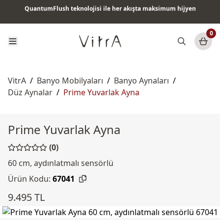
QuantumFlush teknolojisi ile her akışta maksimum hijyen
Tüm ürünlerde vade farksız 6 ay taksit & ücretsiz kargo
0
VitrA
/
Banyo Mobilyaları
/
Banyo Aynaları
/
Düz Aynalar
/
Prime Yuvarlak Ayna
Prime Yuvarlak Ayna
(0)
60 cm, aydınlatmalı sensörlü
Ürün Kodu:
67041
9.495 TL