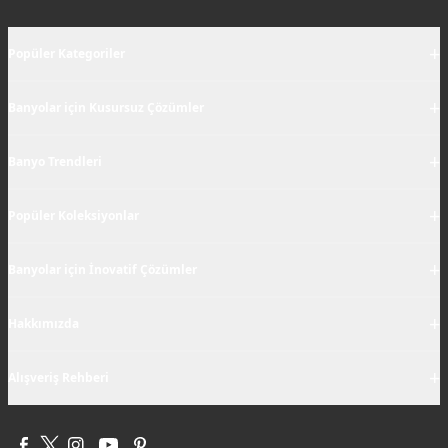
+
Popüler Kategoriler
+
Banyolar için Kusursuz Çözümler
+
Banyo Trendleri
+
Popüler Koleksiyonlar
+
Banyolar için İnovatif Çözümler
+
Hakkımızda
+
Alışveriş Rehberi