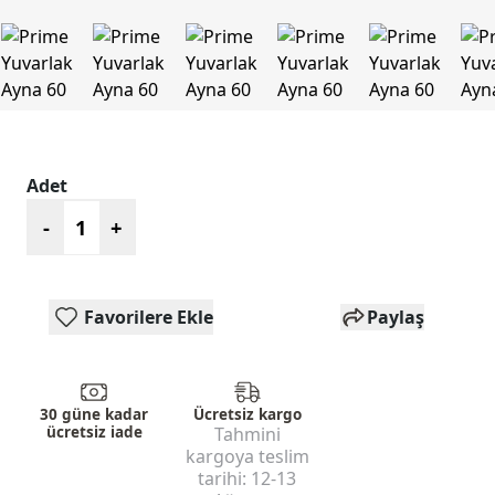
Adet
-
+
Favorilere Ekle
Paylaş
30 güne kadar
Ücretsiz kargo
ücretsiz iade
Tahmini
kargoya teslim
tarihi:
12-13