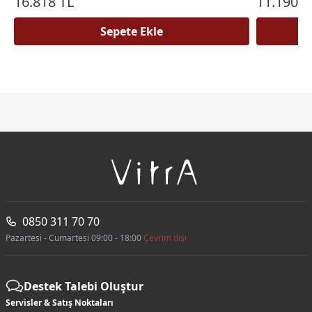
16.818 TL
11.190 T
Sepete Ekle
0850 311 70 70
Pazartesi - Cumartesi 09:00 - 18:00
Çevrim dışı
Destek Talebi Oluştur
Servisler & Satış Noktaları