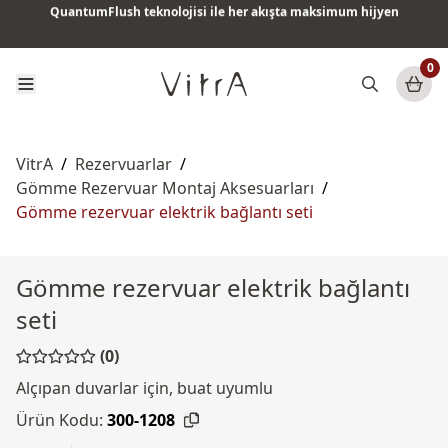
QuantumFlush teknolojisi ile her akışta maksimum hijyen
Tüm ürünlerde vade farksız 6 ay taksit & ücretsiz kargo
0
VitrA
/
Rezervuarlar
/
Gömme Rezervuar Montaj Aksesuarları
/
Gömme rezervuar elektrik bağlantı seti
Gömme rezervuar elektrik bağlantı
seti
(0)
Alçıpan duvarlar için, buat uyumlu
Ürün Kodu:
300-1208