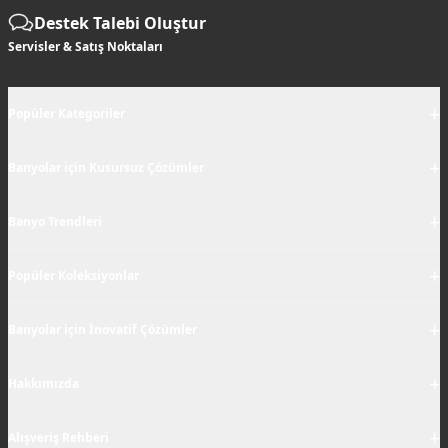
Destek Talebi Oluştur
Servisler & Satış Noktaları
+
Popüler Kategoriler
+
Banyolar için Kusursuz Çözümler
+
Banyo Trendleri
+
Popüler Koleksiyonlar
+
Banyolar için İnovatif Çözümler
+
Hakkımızda
+
Alışveriş Rehberi