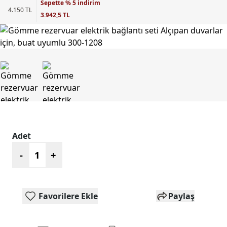
Sepette % 5 indirim
4.150 TL
3.942,5 TL
Adet
-
+
Favorilere Ekle
Paylaş