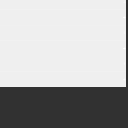
+
+
+
+
+
+