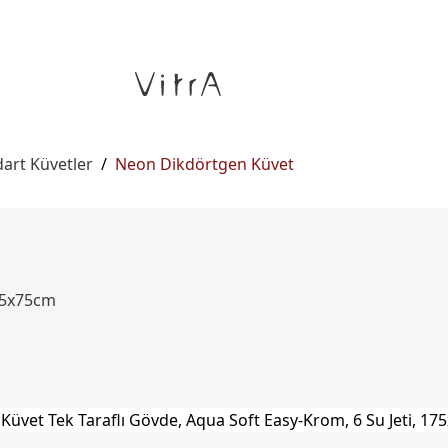
art Küvetler
/
Neon Dikdörtgen Küvet
175x75cm