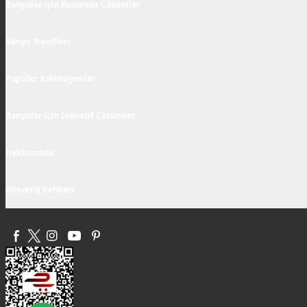
Banyolar için Kusursuz Çözümler
Banyo Trendleri
Popüler Koleksiyonlar
Banyolar için İnovatif Çözümler
Hakkımızda
Alışveriş Rehberi