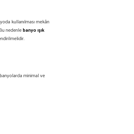
anyoda kullanılması mekân
. Bu nedenle
banyo ışık
dirilmelidir.
 banyolarda minimal ve