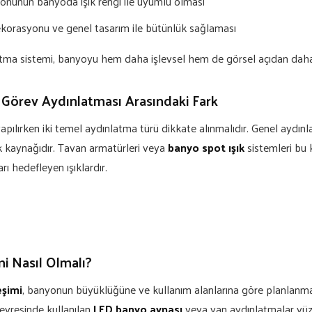
tonunun banyoda ışık rengi ile uyumlu olması
korasyonu ve genel tasarım ile bütünlük sağlaması
tma sistemi, banyoyu hem daha işlevsel hem de görsel açıdan daha et
Görev Aydınlatması Arasındaki Fark
pılırken iki temel aydınlatma türü dikkate alınmalıdır. Genel aydın
ık kaynağıdır. Tavan armatürleri veya
banyo spot ışık
sistemleri bu 
arı hedefleyen ışıklardır.
i Nasıl Olmalı?
eşimi
, banyonun büyüklüğüne ve kullanım alanlarına göre planlanmal
çevresinde kullanılan
LED banyo aynası
veya yan aydınlatmalar yüz 