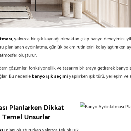
atması
, yalnızca bir ışık kaynağı olmaktan çıkıp banyo deneyimini iyi
ğru planlanan aydınlatma, günlük bakım rutinlerini kolaylaştırırken
atmosfer oluşturur.
ern çözümler, fonksiyonellik ve tasarımı bir araya getirerek banyol
ğlar. Bu nedenle
banyo ışık seçimi
yapılırken ışık türü, yerleşim ve 
sı Planlarken Dikkat
 Temel Unsurlar
sı
planı oluştururken yalnızca tek bir ışık