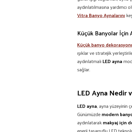
aydınlatılmasına yardımcı o
Vitra Banyo Aynalarını
keş
Küçük Banyolar İçin 
Küçük banyo dekorasyon
ışıklar ve stratejik yerleştiri
aydınlatmalı
LED ayna
mode
sağlar.
LED Ayna Nedir v
LED ayna
, ayna yüzeyinin ç
Günümüzde
modern banyo
aydınlatarak
makyaj için 
enerji tasarruflu LED teknol