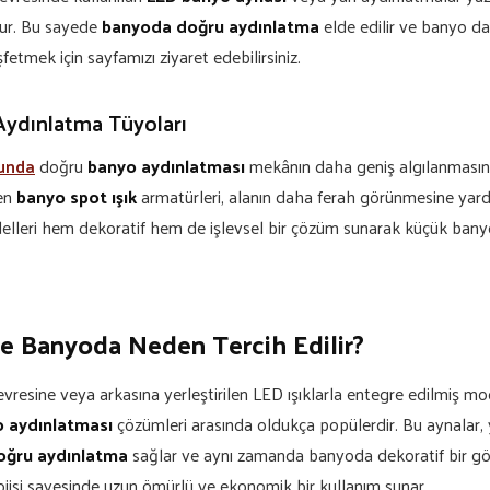
lur. Bu sayede
banyoda doğru aydınlatma
elde edilir ve banyo da
fetmek için sayfamızı ziyaret edebilirsiniz.
Aydınlatma Tüyoları
unda
doğru
banyo aydınlatması
mekânın daha geniş algılanmasını 
len
banyo spot ışık
armatürleri, alanın daha ferah görünmesine yardı
lleri hem dekoratif hem de işlevsel bir çözüm sunarak küçük banyo
e Banyoda Neden Tercih Edilir?
evresine veya arkasına yerleştirilen LED ışıklarla entegre edilmiş mo
 aydınlatması
çözümleri arasında oldukça popülerdir. Bu aynalar, y
doğru aydınlatma
sağlar ve aynı zamanda banyoda dekoratif bir gö
ojisi sayesinde uzun ömürlü ve ekonomik bir kullanım sunar.