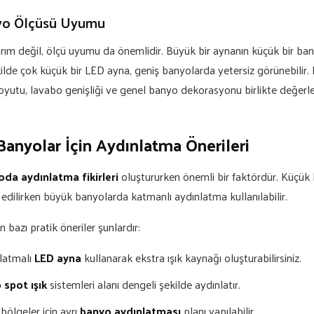
yo Ölçüsü Uyumu
rım değil, ölçü uyumu da önemlidir. Büyük bir aynanın küçük bir b
kilde çok küçük bir LED ayna, geniş banyolarda yetersiz görünebilir
oyutu, lavabo genişliği ve genel banyo dekorasyonu birlikte değerlen
anyolar İçin Aydınlatma Önerileri
da aydınlatma fikirleri
oluştururken önemli bir faktördür. Küçük
edilirken büyük banyolarda katmanlı aydınlatma kullanılabilir.
 bazı pratik öneriler şunlardır:
latmalı
LED ayna
kullanarak ekstra ışık kaynağı oluşturabilirsiniz.
 spot ışık
sistemleri alanı dengeli şekilde aydınlatır.
bölgeler için ayrı
banyo aydınlatması
planı yapılabilir.