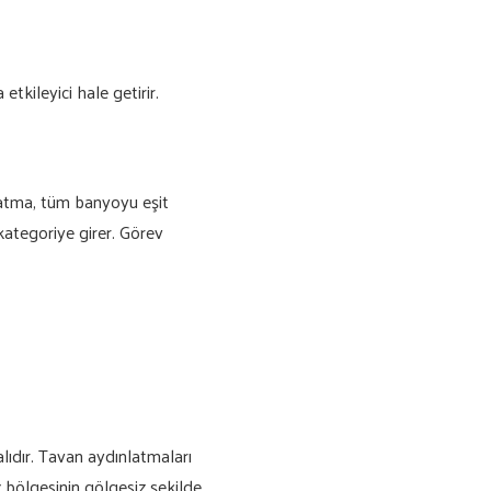
kileyici hale getirir.
latma, tüm banyoyu eşit
kategoriye girer. Görev
ıdır. Tavan aydınlatmaları
bölgesinin gölgesiz şekilde