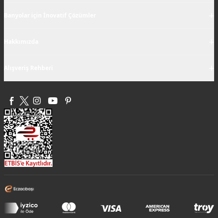
+
Banyolar için İnovatif Çözümler
+
Hakkımızda
+
Alışveriş Rehberi