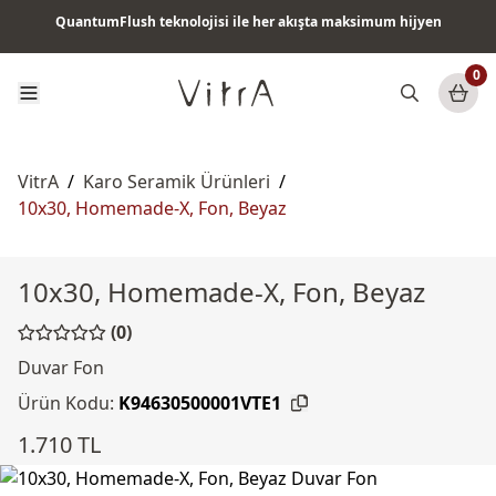
QuantumFlush teknolojisi ile her akışta maksimum hijyen
Tüm ürünlerde vade farksız 6 ay taksit & ücretsiz kargo
0
VitrA
/
Karo Seramik Ürünleri
/
10x30, Homemade-X, Fon, Beyaz
10x30, Homemade-X, Fon, Beyaz
(0)
Duvar Fon
Ürün Kodu:
K94630500001VTE1
1.710 TL