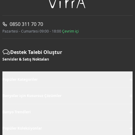
0850 311 70 70
Pazartesi - Cumartesi 09:00 - 18:00
Çevrim içi
Destek Talebi Oluştur
Servisler & Satış Noktaları
+
Popüler Kategoriler
+
Banyolar için Kusursuz Çözümler
+
Banyo Trendleri
+
Popüler Koleksiyonlar