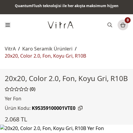
QuantumFlush teknolojisi ile her akışta maksimum hijyen
Tüm ürünlerde vade farksız 6 ay taksit & ücretsiz kargo
0
VitrA
/
Karo Seramik Ürünleri
/
20x20, Color 2.0, Fon, Koyu Gri, R10B
20x20, Color 2.0, Fon, Koyu Gri, R10B
(0)
Yer Fon
Ürün Kodu:
K95359100001VTE0
2.068 TL