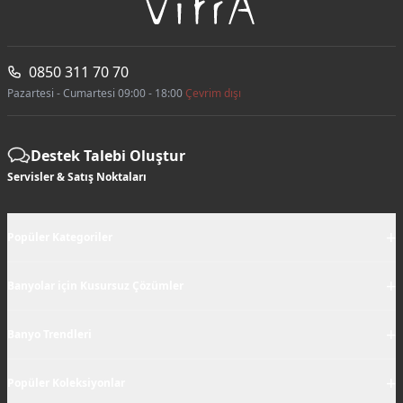
0850 311 70 70
Pazartesi - Cumartesi 09:00 - 18:00
Çevrim dışı
Destek Talebi Oluştur
Servisler & Satış Noktaları
+
Popüler Kategoriler
+
Banyolar için Kusursuz Çözümler
+
Banyo Trendleri
+
Popüler Koleksiyonlar