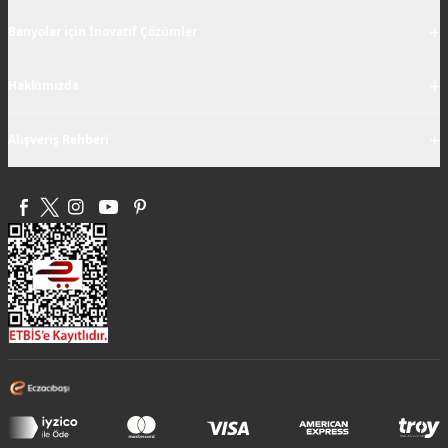
+
Banyolar için İnovatif Çözümler
+
Hakkımızda
+
Alışveriş Rehberi