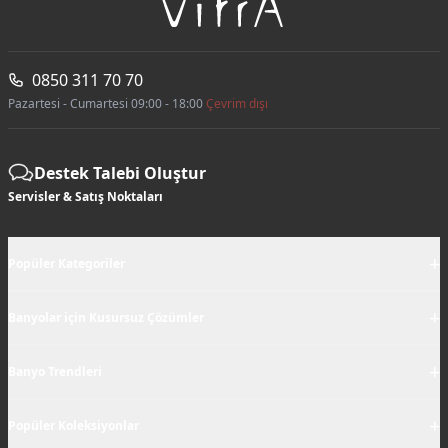
0850 311 70 70
Pazartesi - Cumartesi 09:00 - 18:00
Çevrim dışı
Destek Talebi Oluştur
Servisler & Satış Noktaları
+
Popüler Kategoriler
+
Banyolar için Kusursuz Çözümler
+
Banyo Trendleri
+
Popüler Koleksiyonlar