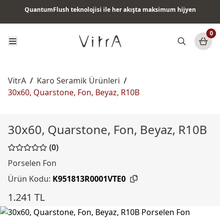
QuantumFlush teknolojisi ile her akışta maksimum hijyen
Tüm ürünlerde vade farksız 6 ay taksit & ücretsiz kargo
0
VitrA
/
Karo Seramik Ürünleri
/
30x60, Quarstone, Fon, Beyaz, R10B
30x60, Quarstone, Fon, Beyaz, R10B
(0)
Porselen Fon
Ürün Kodu:
K951813R0001VTE0
1.241 TL