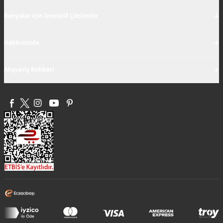
+
Banyolar için İnovatif Çözümler
+
Hakkımızda
+
Alışveriş Rehberi