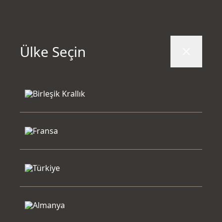
QuantumFlush teknolojisi ile her akışta maksimum hijyen
Tüm ürünlerde vade farksız 6 ay taksit & ücretsiz kargo
0
VitrA
/
Karo Seramik Ürünleri
/
30x90, mode, Fon, Beyaz Kil Bej
30x90, mode, Fon, Beyaz Kil Bej
(0)
Duvar Fon
Ürün Kodu:
K948396BSR01VTET