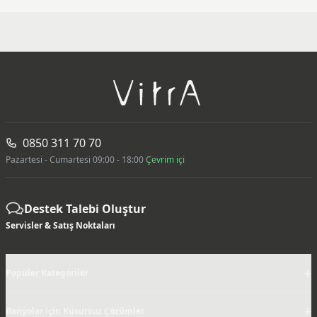
0850 311 70 70
Pazartesi - Cumartesi 09:00 - 18:00
Çevrim içi
Destek Talebi Oluştur
Servisler & Satış Noktaları
+
Popüler Kategoriler
+
Banyolar için Kusursuz Çözümler
+
Banyo Trendleri
+
Popüler Koleksiyonlar