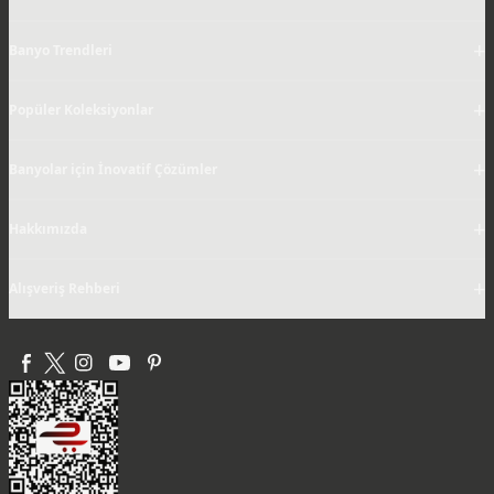
+
Banyolar için İnovatif Çözümler
+
Hakkımızda
+
Alışveriş Rehberi