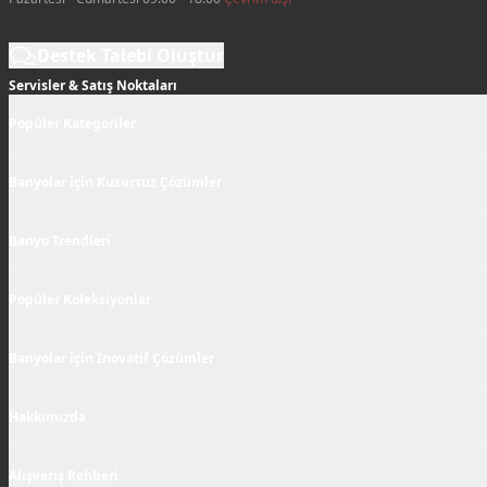
Destek Talebi Oluştur
Servisler & Satış Noktaları
Popüler Kategoriler
Banyolar için Kusursuz Çözümler
Banyo Trendleri
Popüler Koleksiyonlar
Banyolar için İnovatif Çözümler
Hakkımızda
Alışveriş Rehberi