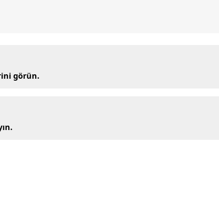
rini görün.
yın.